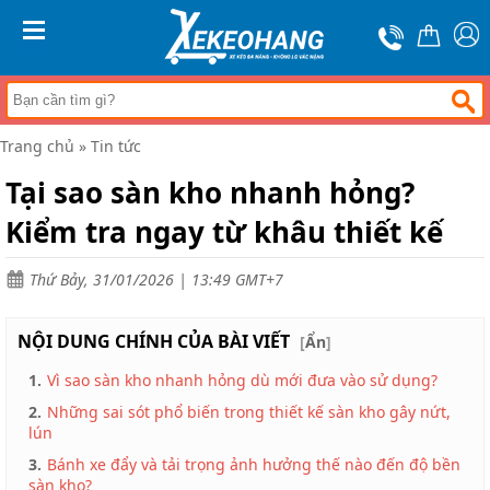
Trang
chủ
MENU
Xe
đẩy
hàng
Trang chủ
»
Tin tức
Xe
nâng
Tại sao sàn kho nhanh hỏng?
tay
Kiểm tra ngay từ khâu thiết kế
Bánh
xe
đẩy
Thứ Bảy, 31/01/2026 | 13:49 GMT+7
Thương
hiệu
NỘI DUNG CHÍNH CỦA BÀI VIẾT
[
Ẩn
]
Tin
1.
Vì sao sàn kho nhanh hỏng dù mới đưa vào sử dụng?
tức
2.
Những sai sót phổ biến trong thiết kế sàn kho gây nứt,
Liên
lún
hệ
3.
Bánh xe đẩy và tải trọng ảnh hưởng thế nào đến độ bền
sàn kho?