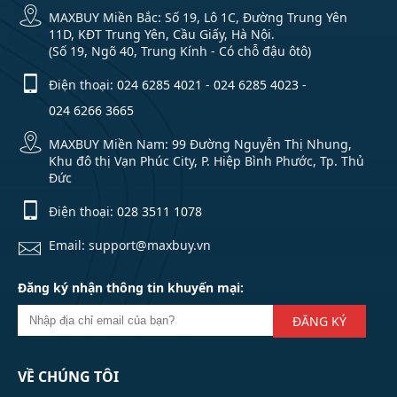
MAXBUY Miền Bắc: Số 19, Lô 1C, Đường Trung Yên
11D, KĐT Trung Yên, Cầu Giấy, Hà Nội.
(Số 19, Ngõ 40, Trung Kính - Có chỗ đậu ôtô)
Điện thoại:
024 6285 4021
-
024 6285 4023
-
024 6266 3665
MAXBUY Miền Nam: 99 Đường Nguyễn Thị Nhung,
Khu đô thị Vạn Phúc City, P. Hiệp Bình Phước, Tp. Thủ
Đức
Điện thoại:
028 3511 1078
Email: support@maxbuy.vn
Đăng ký nhận thông tin khuyến mại:
ĐĂNG KÝ
VỀ CHÚNG TÔI