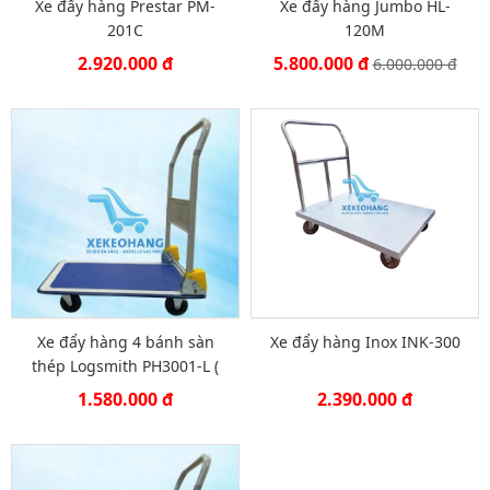
Xe đẩy hàng Prestar PM-
Xe đẩy hàng Jumbo HL-
201C
120M
2.920.000 đ
5.800.000 đ
6.000.000 đ
Xe đẩy hàng 4 bánh sàn
Xe đẩy hàng Inox INK-300
thép Logsmith PH3001-L (
300kg )
1.580.000 đ
2.390.000 đ