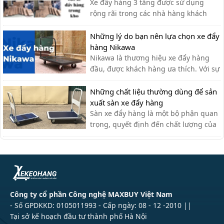
Xe đẩy hàng 3 tầng được sử dụng
rộng rãi trong các nhà hàng khách
sạn bởi sự tiện ích. Với thiết kế thanh
lịch, tính ứng dụng cao, các loại xe
Những lý do bạn nên lựa chọn xe đẩy
đẩy hàng nhiều tầng là sự lựa chọn tối
hàng Nikawa
ưu nhất cho các nhà hàng. Xe đẩy 3
Nikawa là thương hiệu xe đẩy hàng
tầng được ứng dụng như […]
đầu, được khách hàng ưa thích. Với sự
tiện lợi, bền đẹp, xe đẩy hàng Nikawa
chưa bao giờ khiến khách hàng thất
Những chất liệu thường dùng để sản
vọng.
xuất sàn xe đẩy hàng
Sàn xe đẩy hàng là một bộ phận quan
trọng, quyết định đến chất lượng của
xe đẩy. Lựa chọn chất liệu phù hợp
giúp bạn có được chiếc xe đẩy hàng
ưng ý.
Công ty cổ phần Công nghệ MAXBUY Việt Nam
- Số GPDKKD: 0105011993 - Cấp ngày: 08 - 12 -2010 ||
Tại sở kế hoạch đầu tư thành phố Hà Nội