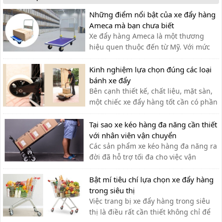
Những điểm nổi bật của xe đẩy hàng
Ameca mà bạn chưa biết
Xe đẩy hàng Ameca là một thương
hiệu quen thuộc đến từ Mỹ. Với mức
giá rẻ, phù hợp cho nhiều ngành
nghề, thương hiệu Ameca dần được
Kinh nghiệm lựa chọn đúng các loại
mọi người ưa chuộng sử dụng.
bánh xe đẩy
Bên cạnh thiết kế, chất liệu, mặt sàn,
một chiếc xe đẩy hàng tốt cần có phần
bánh xe thích hợp. Vậy làm thế nào để
chọn được các loại bánh xe phù hợp?
Tại sao xe kéo hàng đa năng cần thiết
với nhân viên vận chuyển
Các sản phẩm xe kéo hàng đa năng ra
đời đã hỗ trợ tối đa cho việc vận
chuyển thủ công của nhân viên vận
chuyển, giúp tiết kiệm thời gian và sức
Bật mí tiêu chí lựa chọn xe đẩy hàng
lực.
trong siêu thị
Việc trang bị xe đẩy hàng trong siêu
thị là điều rất cần thiết không chỉ để