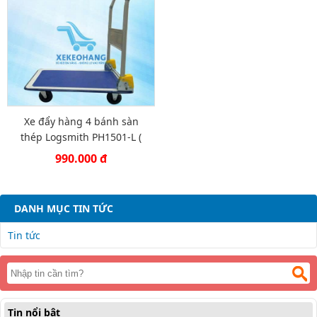
Xe đẩy hàng 4 bánh sàn
thép Logsmith PH1501-L (
150 KG)
990.000 đ
DANH MỤC TIN TỨC
Tin tức
Tin nổi bật