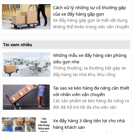
khách hàng đựng đồ khi mua sắm mà
còn hỗ trợ vận chuyển hàng hóa.
Cách xử lý những sự cố thường gặp
của xe đẩy hàng gấp gọn
Xe đẩy hàng gấp gọn là một vật dụng
không thể thiếu trong việc vận chuyển
hàng hóa. Sau một thời gian, xe có thể
gặp phải một số lỗi. Cùng tìm hiểu
Tin xem nhiều
trong bài viết sau
Những mẫu xe đẩy hàng văn phòng
siêu gọn nhẹ
Thông thường, ta thường bắt gặp xe
đẩy hàng tại nhà kho, khu công
nghiệp, siêu thị,… với lượng hàng hóa
cần di chuyển lớn. Tuy nhiên, xe đẩy
Tại sao xe kéo hàng đa năng cần thiết
hàng cũng có thể được sử dụng tạo
với nhân viên vận chuyển
văn phòng cho nhiều công việc khác
Các sản phẩm xe kéo hàng đa năng ra
nhau như: chở tài liệu, chở bình n...
đời đã hỗ trợ tối đa cho việc vận
chuyển thủ công của nhân viên vận
chuyển, giúp tiết kiệm thời gian và sức
Xe đẩy hàng 3 tầng tiện lợi cho nhà
lực.
hàng khách sạn