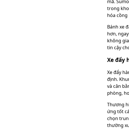
mã. Sumo 
trong kho
hóa cồng
Bánh xe đ
hơn, ngay 
không gia
tin cậy c
Xe đẩy 
Xe đẩy hà
định. Khu
và cân bằ
phòng, ho
Thương hi
ứng tốt c
chọn trun
thường x