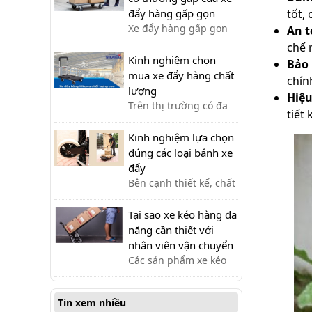
hàng hóa. Dưới đây là
tốt, 
đẩy hàng gấp gọn
một số dòng xe đẩy
Xe đẩy hàng gấp gọn
An t
được ưa chuộng trên
là một vật dụng không
chế 
thị trường.
thể thiếu trong việc
Kinh nghiệm chọn
Bảo 
vận chuyển hàng hóa.
mua xe đẩy hàng chất
chín
Sau một thời gian, xe
lượng
Hiệu
có thể gặp phải một số
Trên thị trường có đa
tiết
lỗi. Cùng tìm hiểu
dạng các loại xe đẩy.
trong bài viết sau
Nhiều người muốn
Kinh nghiệm lựa chọn
mua xe đẩy hàng
đúng các loại bánh xe
nhưng băn khoăn
đẩy
không biết nên lựa
Bên cạnh thiết kế, chất
chọn xe đẩy hàng chất
liệu, mặt sàn, một
lượng như thế nào?
chiếc xe đẩy hàng tốt
Tại sao xe kéo hàng đa
cần có phần bánh xe
năng cần thiết với
thích hợp. Vậy làm thế
nhân viên vận chuyển
nào để chọn được các
Các sản phẩm xe kéo
loại bánh xe phù hợp?
hàng đa năng ra đời
đã hỗ trợ tối đa cho
Tin xem nhiều
việc vận chuyển thủ