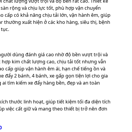
i chất lượng vượt trội và độ bền rất cao. Thiết kế
sàn rộng và chịu lực tốt, phù hợp vận chuyển
 cấp có khả năng chịu tải lớn, vận hành êm, giúp
 thường xuất hiện ở các kho hàng, siêu thị, bệnh
 tục.
người dùng đánh giá cao nhờ độ bền vượt trội và
 hợp kim chất lượng cao, chịu tải tốt nhưng vẫn
ao cấp giúp vận hành êm ái, hạn chế tiếng ồn và
 đẩy 2 bánh, 4 bánh, xe gấp gọn tiện lợi cho gia
 ai tìm kiếm xe đẩy hàng bền, đẹp và an toàn
ch thước linh hoạt, giúp tiết kiệm tối đa diện tích
p việc cất giữ và mang theo thiết bị trở nên đơn
0