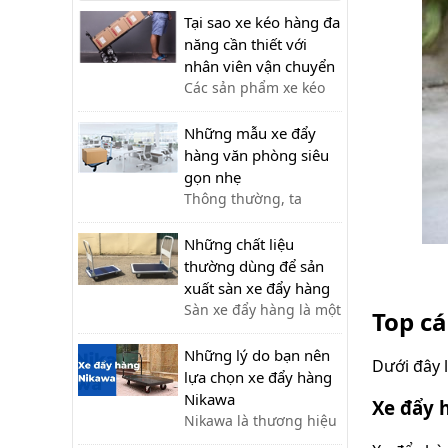
công của nhân viên
Tại sao xe kéo hàng đa
vận chuyển, giúp tiết
năng cần thiết với
kiệm thời gian và sức
nhân viên vận chuyển
lực.
Các sản phẩm xe kéo
hàng đa năng ra đời
đã hỗ trợ tối đa cho
Những mẫu xe đẩy
việc vận chuyển thủ
hàng văn phòng siêu
công của nhân viên
gọn nhẹ
vận chuyển, giúp tiết
Thông thường, ta
kiệm thời gian và sức
thường bắt gặp xe đẩy
lực.
hàng tại nhà kho, khu
Những chất liệu
công nghiệp, siêu thị,…
thường dùng để sản
với lượng hàng hóa
xuất sàn xe đẩy hàng
cần di chuyển lớn. Tuy
Sàn xe đẩy hàng là một
Top c
nhiên, xe đẩy hàng
bộ phận quan trọng,
cũng có thể được sử
quyết định đến chất
Những lý do bạn nên
Dưới đây 
dụng tạo văn phòng
lượng của xe đẩy. Lựa
lựa chọn xe đẩy hàng
cho nhiều công việc
chọn chất liệu phù hợp
Nikawa
Xe đẩy 
khác nhau như: chở tài
giúp bạn có được chiếc
Nikawa là thương hiệu
liệu, chở bình n...
xe đẩy hàng ưng ý.
xe đẩy hàng đầu, được