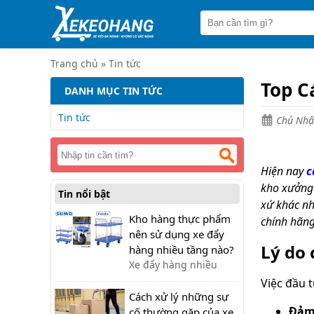
Trang
chủ
Xe
đẩy
Trang chủ
»
Tin tức
hàng
Top C
DANH MỤC TIN TỨC
Xe
nâng
Tin tức
Chủ Nhật
tay
Bánh
xe
đẩy
Hiện nay
c
kho xưởng 
Tin nổi bật
Thương
xứ khác nh
hiệu
Kho hàng thực phẩm
chính hãng
Tin
nên sử dụng xe đẩy
tức
Lý do 
hàng nhiều tầng nào?
Xe đẩy hàng nhiều
Liên
tầng là trợ thủ đắc lực
hệ
Việc đầu 
tại các kho hàng thực
Cách xử lý những sự
Đảm 
phẩm để vận chuyển
cố thường gặp của xe