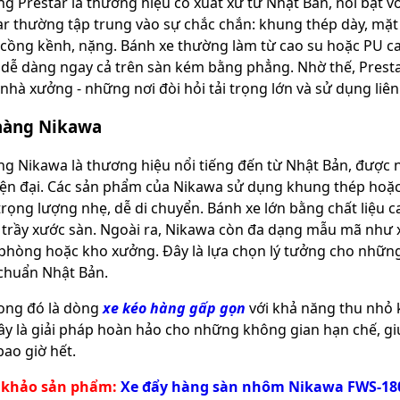
g Prestar là thương hiệu có xuất xứ từ Nhật Bản, nổi bật vớ
ar thường tập trung vào sự chắc chắn: khung thép dày, mặt 
cồng kềnh, nặng. Bánh xe thường làm từ cao su hoặc PU cao
 dễ dàng ngay cả trên sàn kém bằng phẳng. Nhờ thế, Prestar
nhà xưởng - những nơi đòi hỏi tải trọng lớn và sử dụng liên
hàng Nikawa
ng Nikawa là thương hiệu nổi tiếng đến từ Nhật Bản, được 
hiện đại. Các sản phẩm của Nikawa sử dụng khung thép hoặc
rọng lượng nhẹ, dễ di chuyển. Bánh xe lớn bằng chất liệu c
 trầy xước sàn. Ngoài ra, Nikawa còn đa dạng mẫu mã như xe
 phòng hoặc kho xưởng. Đây là lựa chọn lý tưởng cho những
 chuẩn Nhật Bản.
rong đó là dòng
xe kéo hàng gấp gọn
với khả năng thu nhỏ kí
Đây là giải pháp hoàn hảo cho những không gian hạn chế, giú
bao giờ hết.
 khảo sản phẩm:
Xe đẩy hàng sàn nhôm Nikawa FWS-18