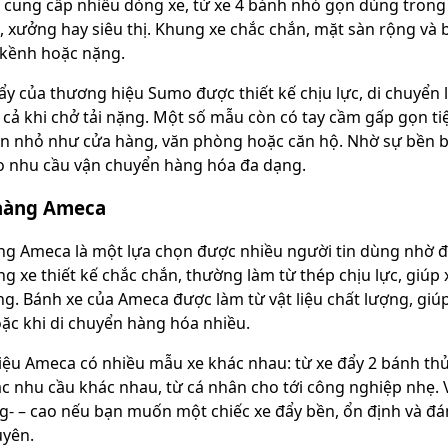
cung cấp nhiều dòng xe, từ xe 4 bánh nhỏ gọn dùng trong g
, xưởng hay siêu thị. Khung xe chắc chắn, mặt sàn rộng và 
 kềnh hoặc nặng.
ẩy của thương hiệu Sumo được thiết kế chịu lực, di chuyển 
cả khi chở tải nặng. Một số mẫu còn có tay cầm gấp gọn tiện
n nhỏ như cửa hàng, văn phòng hoặc căn hộ. Nhờ sự bền bỉ
ho nhu cầu vận chuyển hàng hóa đa dạng.
hàng Ameca
ng Ameca là một lựa chọn được nhiều người tin dùng nhờ độ
ng xe thiết kế chắc chắn, thường làm từ thép chịu lực, giú
ng. Bánh xe của Ameca được làm từ vật liệu chất lượng, giú
ặc khi di chuyển hàng hóa nhiều.
ệu Ameca có nhiều mẫu xe khác nhau: từ xe đẩy 2 bánh thủ
ác nhu cầu khác nhau, từ cá nhân cho tới công nghiệp nhẹ. V
g‑ – cao nếu bạn muốn một chiếc xe đẩy bền, ổn định và đá
uyên.