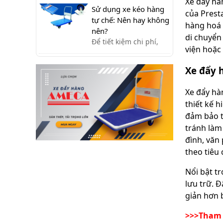
Xe đẩy hàn
khách hàng ưa thích.
Sử dụng xe kéo hàng
của Prest
Với sự tiện lợi, bền
tự chế: Nên hay không
hàng hoá 
đẹp, xe đẩy hàng
nên?
di chuyển
Nikawa chưa bao giờ
Để tiết kiệm chi phí,
viện hoặc 
khiến khách hàng thất
không ít người đã tự
vọng.
chế tạo xe kéo hàng.
Xe đẩy 
Tuy nhiên xe kéo hàng
tự chế có ưu nhược
Xe đẩy hà
điểm gì, có nên dùng
thiết kế 
hay không?
đảm bảo t
tránh làm
đình, văn
theo tiêu
Nổi bật t
lưu trữ. 
giản hơn 
>>>Tham