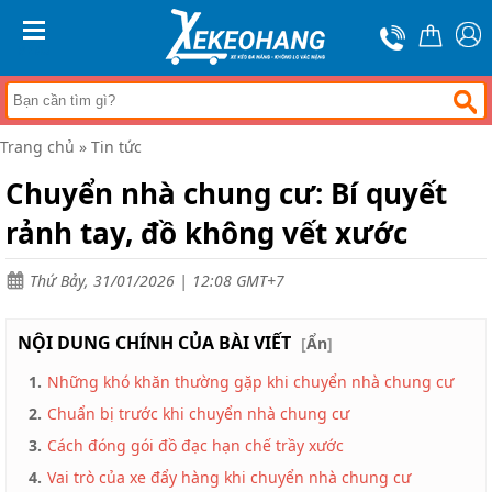
Trang
chủ
MENU
Xe
đẩy
hàng
Trang chủ
»
Tin tức
Xe
nâng
Chuyển nhà chung cư: Bí quyết
tay
rảnh tay, đồ không vết xước
Bánh
xe
đẩy
Thứ Bảy, 31/01/2026 | 12:08 GMT+7
Thương
hiệu
NỘI DUNG CHÍNH CỦA BÀI VIẾT
[
Ẩn
]
Tin
1.
Những khó khăn thường gặp khi chuyển nhà chung cư
tức
2.
Chuẩn bị trước khi chuyển nhà chung cư
Liên
hệ
3.
Cách đóng gói đồ đạc hạn chế trầy xước
4.
Vai trò của xe đẩy hàng khi chuyển nhà chung cư