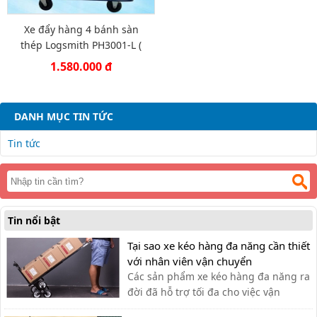
Xe đẩy hàng 4 bánh sàn
thép Logsmith PH3001-L (
300kg )
1.580.000 đ
DANH MỤC TIN TỨC
Tin tức
Tin nổi bật
Tại sao xe kéo hàng đa năng cần thiết
với nhân viên vận chuyển
Các sản phẩm xe kéo hàng đa năng ra
đời đã hỗ trợ tối đa cho việc vận
chuyển thủ công của nhân viên vận