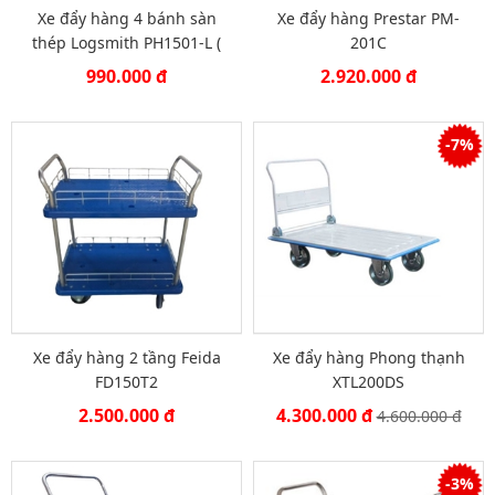
Xe đẩy hàng 4 bánh sàn
Xe đẩy hàng Prestar PM-
thép Logsmith PH1501-L (
201C
150 KG)
990.000 đ
2.920.000 đ
-7%
Xe đẩy hàng 2 tầng Feida
Xe đẩy hàng Phong thạnh
FD150T2
XTL200DS
2.500.000 đ
4.300.000 đ
4.600.000 đ
-3%