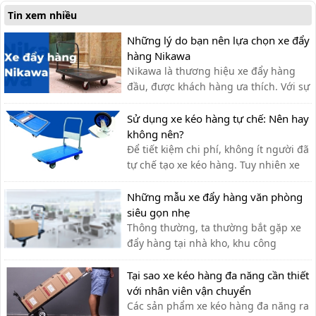
dòng xe đẩy được ưa chuộng trên thị
Tin xem nhiều
trường.
Những lý do bạn nên lựa chọn xe đẩy
hàng Nikawa
Nikawa là thương hiệu xe đẩy hàng
đầu, được khách hàng ưa thích. Với sự
tiện lợi, bền đẹp, xe đẩy hàng Nikawa
chưa bao giờ khiến khách hàng thất
Sử dụng xe kéo hàng tự chế: Nên hay
vọng.
không nên?
Để tiết kiệm chi phí, không ít người đã
tự chế tạo xe kéo hàng. Tuy nhiên xe
kéo hàng tự chế có ưu nhược điểm gì,
có nên dùng hay không?
Những mẫu xe đẩy hàng văn phòng
siêu gọn nhẹ
Thông thường, ta thường bắt gặp xe
đẩy hàng tại nhà kho, khu công
nghiệp, siêu thị,… với lượng hàng hóa
cần di chuyển lớn. Tuy nhiên, xe đẩy
Tại sao xe kéo hàng đa năng cần thiết
hàng cũng có thể được sử dụng tạo
với nhân viên vận chuyển
văn phòng cho nhiều công việc khác
Các sản phẩm xe kéo hàng đa năng ra