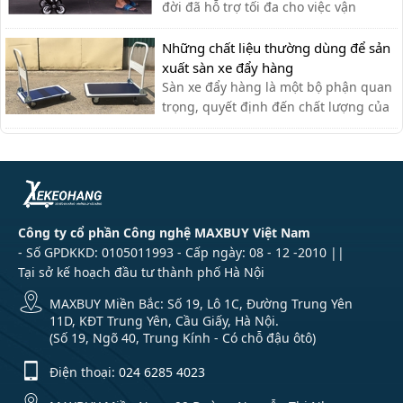
nhau như: chở tài liệu, chở bình n...
đời đã hỗ trợ tối đa cho việc vận
chuyển thủ công của nhân viên vận
chuyển, giúp tiết kiệm thời gian và sức
Những chất liệu thường dùng để sản
lực.
xuất sàn xe đẩy hàng
Sàn xe đẩy hàng là một bộ phận quan
trọng, quyết định đến chất lượng của
xe đẩy. Lựa chọn chất liệu phù hợp
giúp bạn có được chiếc xe đẩy hàng
ưng ý.
Công ty cổ phần Công nghệ MAXBUY Việt Nam
- Số GPDKKD: 0105011993 - Cấp ngày: 08 - 12 -2010 ||
Tại sở kế hoạch đầu tư thành phố Hà Nội
MAXBUY Miền Bắc: Số 19, Lô 1C, Đường Trung Yên
11D, KĐT Trung Yên, Cầu Giấy, Hà Nội.
(Số 19, Ngõ 40, Trung Kính - Có chỗ đậu ôtô)
Điện thoại:
024 6285 4023