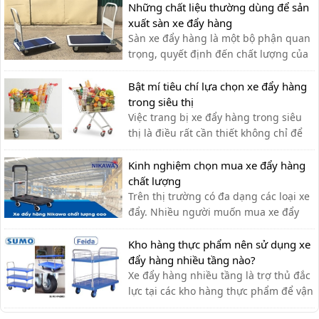
chuyển, giúp tiết kiệm thời gian và sức
Những chất liệu thường dùng để sản
lực.
xuất sàn xe đẩy hàng
Sàn xe đẩy hàng là một bộ phận quan
trọng, quyết định đến chất lượng của
xe đẩy. Lựa chọn chất liệu phù hợp
giúp bạn có được chiếc xe đẩy hàng
Bật mí tiêu chí lựa chọn xe đẩy hàng
ưng ý.
trong siêu thị
Việc trang bị xe đẩy hàng trong siêu
thị là điều rất cần thiết không chỉ để
khách hàng đựng đồ khi mua sắm mà
còn hỗ trợ vận chuyển hàng hóa.
Kinh nghiệm chọn mua xe đẩy hàng
chất lượng
Trên thị trường có đa dạng các loại xe
đẩy. Nhiều người muốn mua xe đẩy
hàng nhưng băn khoăn không biết
nên lựa chọn xe đẩy hàng chất lượng
Kho hàng thực phẩm nên sử dụng xe
như thế nào?
đẩy hàng nhiều tầng nào?
Xe đẩy hàng nhiều tầng là trợ thủ đắc
lực tại các kho hàng thực phẩm để vận
chuyển hàng hóa. Dưới đây là một số