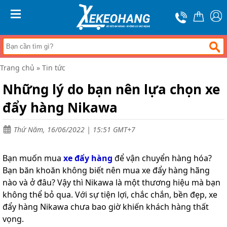
Trang
chủ
MENU
Xe
đẩy
hàng
Trang chủ
»
Tin tức
Xe
nâng
Những lý do bạn nên lựa chọn xe
tay
đẩy hàng Nikawa
Bánh
xe
đẩy
Thứ Năm, 16/06/2022 | 15:51 GMT+7
Thương
hiệu
Bạn muốn mua
xe đẩy hàng
để vận chuyển hàng hóa?
Tin
Bạn băn khoăn không biết nên mua xe đẩy hàng hãng
tức
nào và ở đâu? Vậy thì Nikawa là một thương hiệu mà bạn
không thể bỏ qua. Với sự tiện lợi, chắc chắn, bền đẹp, xe
Liên
hệ
đẩy hàng Nikawa chưa bao giờ khiến khách hàng thất
vọng.