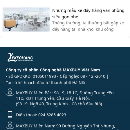
chuyển thủ công của nhân viên vận
chuyển, giúp tiết kiệm thời gian và sức
Những mẫu xe đẩy hàng văn phòng
lực.
siêu gọn nhẹ
Thông thường, ta thường bắt gặp xe
đẩy hàng tại nhà kho, khu công
nghiệp, siêu thị,… với lượng hàng hóa
cần di chuyển lớn. Tuy nhiên, xe đẩy
hàng cũng có thể được sử dụng tạo
văn phòng cho nhiều công việc khác
nhau như: chở tài liệu, chở bình n...
Công ty cổ phần Công nghệ MAXBUY Việt Nam
- Số GPDKKD: 0105011993 - Cấp ngày: 08 - 12 -2010 ||
Tại sở kế hoạch đầu tư thành phố Hà Nội
MAXBUY Miền Bắc: Số 19, Lô 1C, Đường Trung Yên
11D, KĐT Trung Yên, Cầu Giấy, Hà Nội.
(Số 19, Ngõ 40, Trung Kính - Có chỗ đậu ôtô)
Điện thoại:
024 6285 4023
MAXBUY Miền Nam: 99 Đường Nguyễn Thị Nhung,