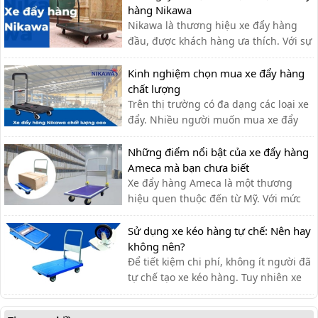
hàng Nikawa
Nikawa là thương hiệu xe đẩy hàng
đầu, được khách hàng ưa thích. Với sự
tiện lợi, bền đẹp, xe đẩy hàng Nikawa
chưa bao giờ khiến khách hàng thất
Kinh nghiệm chọn mua xe đẩy hàng
vọng.
chất lượng
Trên thị trường có đa dạng các loại xe
đẩy. Nhiều người muốn mua xe đẩy
hàng nhưng băn khoăn không biết
nên lựa chọn xe đẩy hàng chất lượng
Những điểm nổi bật của xe đẩy hàng
như thế nào?
Ameca mà bạn chưa biết
Xe đẩy hàng Ameca là một thương
hiệu quen thuộc đến từ Mỹ. Với mức
giá rẻ, phù hợp cho nhiều ngành
nghề, thương hiệu Ameca dần được
Sử dụng xe kéo hàng tự chế: Nên hay
mọi người ưa chuộng sử dụng.
không nên?
Để tiết kiệm chi phí, không ít người đã
tự chế tạo xe kéo hàng. Tuy nhiên xe
kéo hàng tự chế có ưu nhược điểm gì,
có nên dùng hay không?