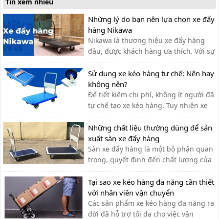
Tin xem nhiều
Những lý do bạn nên lựa chọn xe đẩy
hàng Nikawa
Nikawa là thương hiệu xe đẩy hàng
đầu, được khách hàng ưa thích. Với sự
tiện lợi, bền đẹp, xe đẩy hàng Nikawa
chưa bao giờ khiến khách hàng thất
Sử dụng xe kéo hàng tự chế: Nên hay
vọng.
không nên?
Để tiết kiệm chi phí, không ít người đã
tự chế tạo xe kéo hàng. Tuy nhiên xe
kéo hàng tự chế có ưu nhược điểm gì,
có nên dùng hay không?
Những chất liệu thường dùng để sản
xuất sàn xe đẩy hàng
Sàn xe đẩy hàng là một bộ phận quan
trọng, quyết định đến chất lượng của
xe đẩy. Lựa chọn chất liệu phù hợp
giúp bạn có được chiếc xe đẩy hàng
Tại sao xe kéo hàng đa năng cần thiết
ưng ý.
với nhân viên vận chuyển
Các sản phẩm xe kéo hàng đa năng ra
đời đã hỗ trợ tối đa cho việc vận