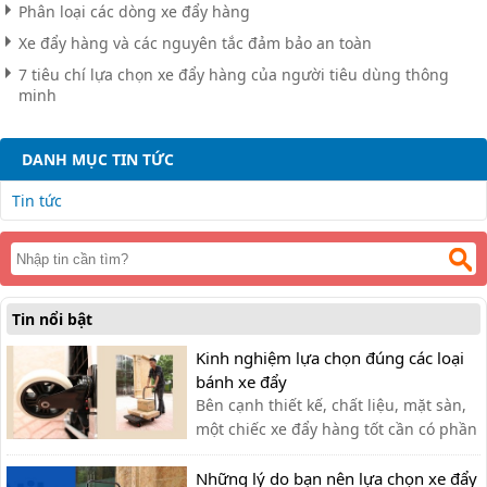
Phân loại các dòng xe đẩy hàng
Xe đẩy hàng và các nguyên tắc đảm bảo an toàn
7 tiêu chí lựa chọn xe đẩy hàng của người tiêu dùng thông
minh
DANH MỤC TIN TỨC
Tin tức
Tin nổi bật
Kinh nghiệm lựa chọn đúng các loại
bánh xe đẩy
Bên cạnh thiết kế, chất liệu, mặt sàn,
một chiếc xe đẩy hàng tốt cần có phần
bánh xe thích hợp. Vậy làm thế nào để
chọn được các loại bánh xe phù hợp?
Những lý do bạn nên lựa chọn xe đẩy