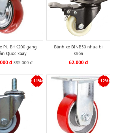
e PU BHK200 gang
Bánh xe BINB50 nhựa bi
àn Quốc xoay
khóa
.000 đ
62.000 đ
385.000 đ
-11%
-12%