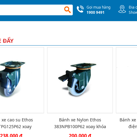
Gọi mua hàng
Địa 
1900 9491
Sho
E ĐẨY
 xe cao su Ethos
Bánh xe Nylon Ethos
Bánh xe
TPG125P62 xoay
383NPB100P62 xoay khóa
điện
238.000 đ
200.000 đ