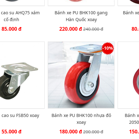
 cao su AHQ75 xám
Bánh xe PU BHK100 gang
Bánh xe
cố định
Hàn Quốc xoay
85.000 đ
220.000 đ
80
240.000 đ
-10%
 cao su FSB50 xoay
Bánh xe PU BHK100 nhựa đỏ
Bánh 
xoay
2050
55.000 đ
180.000 đ
150
200.000 đ