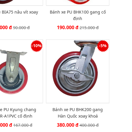
 BIA75 nâu vít xoay
Bánh xe PU BHK100 gang cố
định
.000 đ
190.000 đ
90.000 đ
215.000 đ
-10%
-5%
xe PU Kyung chang
Bánh xe PU BHK200 gang
R-A1PVC cố định
Hàn Quốc xoay khoá
.000 đ
380.000 đ
167.000 đ
400.000 đ