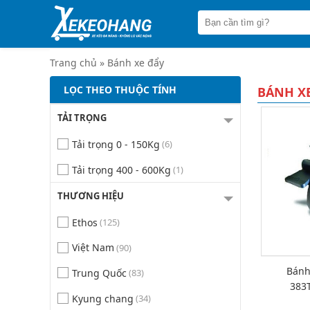
Trang
chủ
Xe
đẩy
Trang chủ
»
Bánh xe đẩy
hàng
LỌC THEO THUỘC TÍNH
BÁNH X
Xe
nâng
TẢI TRỌNG
tay
Tải trọng 0 - 150Kg
(6)
Bánh
xe
đẩy
Tải trọng 400 - 600Kg
(1)
Thương
THƯƠNG HIỆU
hiệu
Ethos
(125)
Tin
tức
Việt Nam
(90)
Liên
Bánh
Trung Quốc
(83)
hệ
383
Kyung chang
(34)