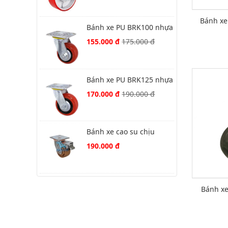
Bánh xe
Bánh xe PU BRK100 nhựa
đỏ xoay
155.000 đ
175.000 đ
Bánh xe PU BRK125 nhựa
đỏ xoay
170.000 đ
190.000 đ
Bánh xe cao su chịu
nhiệt BHT75 xoay khoá
190.000 đ
kép
Bánh xe