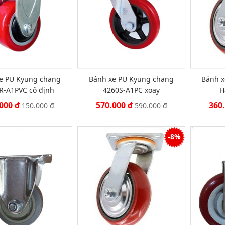
e PU Kyung chang
Bánh xe PU Kyung chang
Bánh x
R-A1PVC cố định
4260S-A1PC xoay
H
000 đ
570.000 đ
360
150.000 đ
590.000 đ
-8%