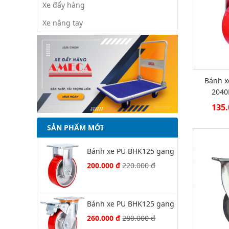
Xe đẩy hàng
Xe nâng tay
Bánh x
2040
135.
SẢN PHẨM MỚI
Bánh xe PU BHK125 gang
thường cố định
200.000 đ
220.000 đ
Bánh xe PU BHK125 gang
thường xoay khoá kép
260.000 đ
280.000 đ