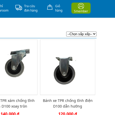
chỉ
Tra cứu
Giỏ
wroom
đơn hàng
hàng
Smember
 TPR xám chống tĩnh
Bánh xe TPR chống tĩnh điện
 D100 xoay tròn
D100 dẫn hướng
140.000 đ
120.000 đ