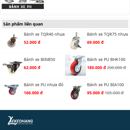
Sản phẩm liên quan
Bánh xe TQR40 nhựa
Bánh xe TQR75 nhựa
trắng vít xoay
trắng vít khóa
52.000 đ
69.000 đ
Bánh xe BINB50
Bánh xe PU BHK100
nhựa bi khóa
nhựa đỏ xoay
62.000 đ
180.000 đ
200.000 đ
Bánh xe PU nhựa đỏ
Bánh xe PU BIA100
D125 xoay khóa
nâu xoay
166.000 đ
95.000 đ
105.000 đ