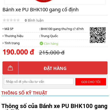
Bánh xe PU BHK100 gang cố định
0
Bình luận
• Mã SP
: BHK100 gang thu?ng c? d?nh
• Thương hiệu
:
Trung Quốc
• Tình trạng
Còn hàng
190.000 đ
215.000 đ
ĐẶT HÀNG
GỌI CHO TÔI
THÔNG SỐ KỸ THUẬT
Thông số của Bánh xe PU BHK100 gang