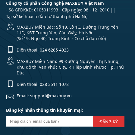
Công ty cổ phần Công nghệ MAXBUY Việt Nam
- Số GPDKKD: 0105011993 - Cấp ngày: 08 - 12 -2010 ||
Tại sở kế hoạch đầu tư thành phố Hà Nội
MAXBUY Miền Bắc: Số 19, Lô 1C, Đường Trung Yên
11D, KĐT Trung Yên, Cầu Giấy, Hà Nội.
(Số 19, Ngõ 40, Trung Kính - Có chỗ đậu ôtô)
Điện thoại:
024 6285 4023
MAXBUY Miền Nam: 99 Đường Nguyễn Thị Nhung,
Khu đô thị Vạn Phúc City, P. Hiệp Bình Phước, Tp. Thủ
Đức
Điện thoại:
028 3511 1078
Email: support@maxbuy.vn
Đăng ký nhận thông tin khuyến mại:
ĐĂNG KÝ