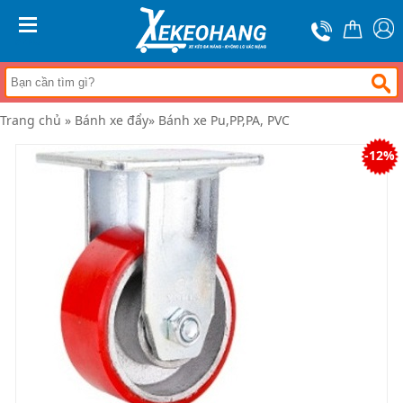
Trang
chủ
MENU
Xe
đẩy
hàng
Trang chủ
»
Bánh xe đẩy
»
Bánh xe Pu,PP,PA, PVC
Xe
nâng
-12%
tay
Bánh
xe
đẩy
Thương
hiệu
Tin
tức
Liên
hệ