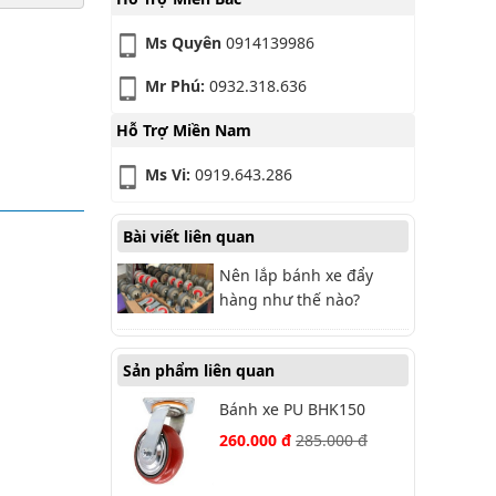
Ms Quyên
0914139986
Mr Phú:
0932.318.636
Hỗ Trợ Miền Nam
Ms Vi:
0919.643.286
Bài viết liên quan
Nên lắp bánh xe đẩy
hàng như thế nào?
Sản phẩm liên quan
Bánh xe PU BHK150
gang Hàn Quốc xoay
260.000 đ
285.000 đ