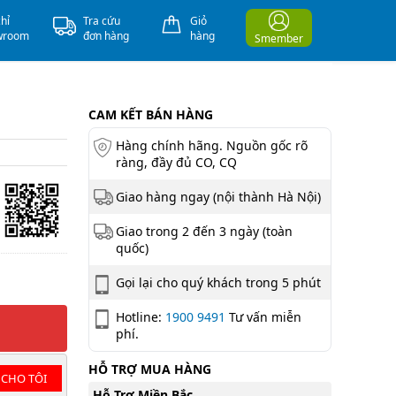
chỉ
Tra cứu
Giỏ
wroom
đơn hàng
hàng
Smember
CAM KẾT BÁN HÀNG
Hàng chính hãng. Nguồn gốc rõ
ràng, đầy đủ CO, CQ
Giao hàng ngay (nội thành Hà Nội)
Giao trong 2 đến 3 ngày (toàn
quốc)
Gọi lại cho quý khách trong 5 phút
Hotline:
1900 9491
Tư vấn miễn
phí.
HỖ TRỢ MUA HÀNG
 CHO TÔI
Hỗ Trợ Miền Bắc