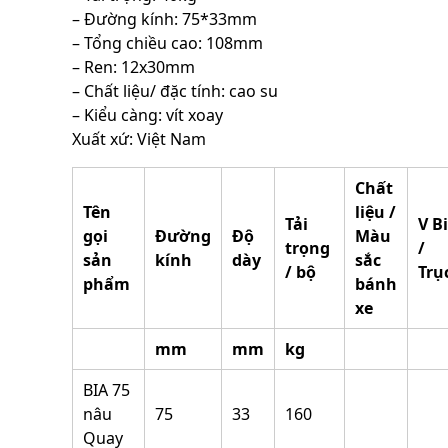
– Đường kính: 75*33mm
– Tổng chiều cao: 108mm
– Ren: 12x30mm
– Chất liệu/ đặc tính: cao su
– Kiểu càng: vít xoay
Xuất xứ: Việt Nam
Chất
Tên
liệu /
Tải
V Bi
gọi
Đường
Độ
Màu
trọng
/
sản
kính
dày
sắc
/ bộ
Trụ
phẩm
bánh
xe
mm
mm
kg
BIA 75
nâu
75
33
160
Quay