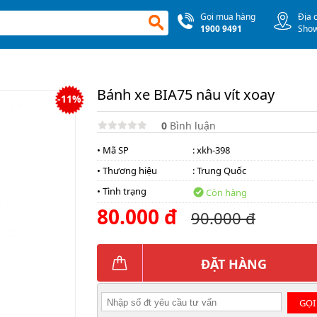
Gọi mua hàng
Địa 
1900 9491
Sho
Bánh xe BIA75 nâu vít xoay
-11%
0
Bình luận
• Mã SP
: xkh-398
• Thương hiệu
:
Trung Quốc
• Tình trạng
Còn hàng
80.000 đ
90.000 đ
ĐẶT HÀNG
GỌI