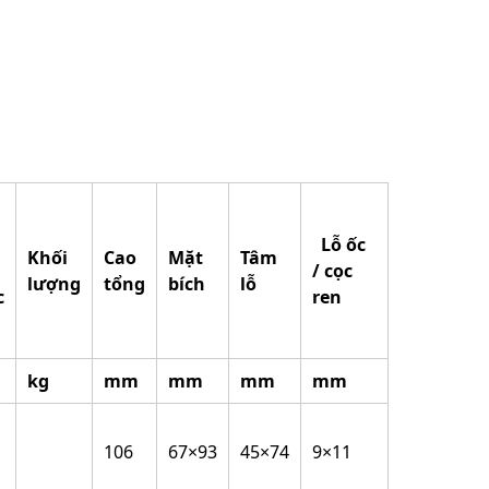
Lỗ ốc
Khối
Cao
Mặt
Tâm
/ cọc
lượng
tổng
bích
lỗ
c
ren
kg
mm
mm
mm
mm
106
67×93
45×74
9×11