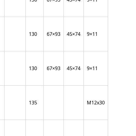
130
67×93
45×74
9×11
130
67×93
45×74
9×11
135
M12x30