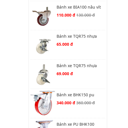
Bánh xe BIA100 nâu vít
xoay khóa
110.000 đ
130.000 đ
Bánh xe TQR75 nhựa
trắng khóa
65.000 đ
Bánh xe TQR75 nhựa
trắng vít khóa
69.000 đ
Bánh xe BHK150 pu
gang thường xoay khoá
340.000 đ
360.000 đ
kép
Bánh xe PU BHK100