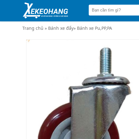
Trang
chủ
Xe
đẩy
Trang chủ
»
Bánh xe đẩy
»
Bánh xe Pu,PP,PA
hàng
Xe
nâng
tay
Bánh
xe
đẩy
Thương
hiệu
Tin
tức
Liên
hệ