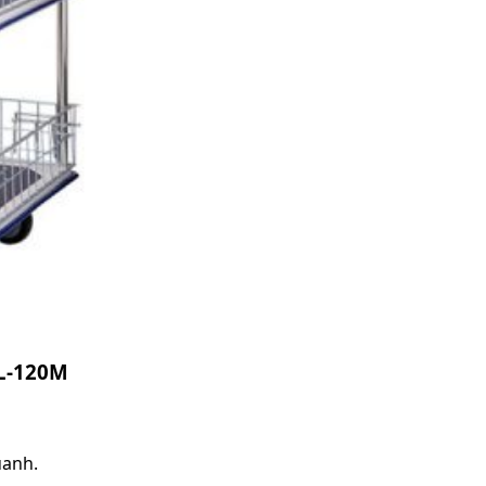
HL-120M
uanh.