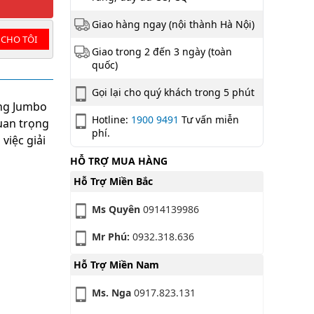
Giao hàng ngay (nội thành Hà Nội)
 CHO TÔI
Giao trong 2 đến 3 ngày (toàn
quốc)
Gọi lại cho quý khách trong 5 phút
àng Jumbo
Hotline:
1900 9491
Tư vấn miễn
uan trọng
phí.
việc giải
HỖ TRỢ MUA HÀNG
Hỗ Trợ Miền Bắc
Ms Quyên
0914139986
Mr Phú:
0932.318.636
Hỗ Trợ Miền Nam
Ms. Nga
0917.823.131