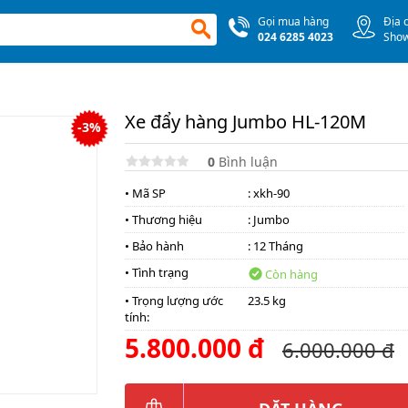
Gọi mua hàng
Địa 
024 6285 4023
Sho
Xe đẩy hàng Jumbo HL-120M
-3%
0
Bình luận
• Mã SP
: xkh-90
• Thương hiệu
:
Jumbo
• Bảo hành
: 12 Tháng
• Tình trạng
Còn hàng
• Trọng lượng ước
23.5 kg
tính:
5.800.000 đ
6.000.000 đ