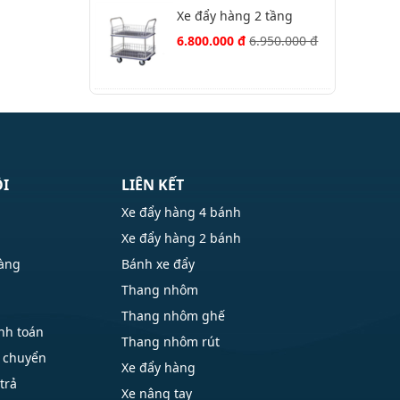
Xe đẩy hàng 2 tầng
Jumbo HB-220M
6.800.000 đ
6.950.000 đ
ÔI
LIÊN KẾT
Xe đẩy hàng 4 bánh
Xe đẩy hàng 2 bánh
hàng
Bánh xe đẩy
Thang nhôm
Thang nhôm ghế
nh toán
Thang nhôm rút
 chuyển
Xe đẩy hàng
trả
Xe nâng tay