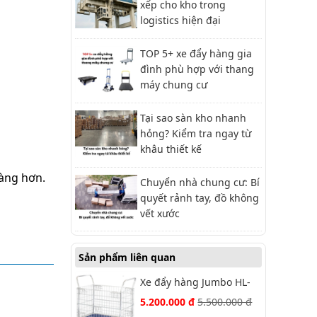
xếp cho kho trong
logistics hiện đại
TOP 5+ xe đẩy hàng gia
đình phù hợp với thang
máy chung cư
Tại sao sàn kho nhanh
hỏng? Kiểm tra ngay từ
khâu thiết kế
dàng hơn.
Chuyển nhà chung cư: Bí
quyết rảnh tay, đồ không
vết xước
Sản phẩm liên quan
Xe đẩy hàng Jumbo HL-
113
5.200.000 đ
5.500.000 đ