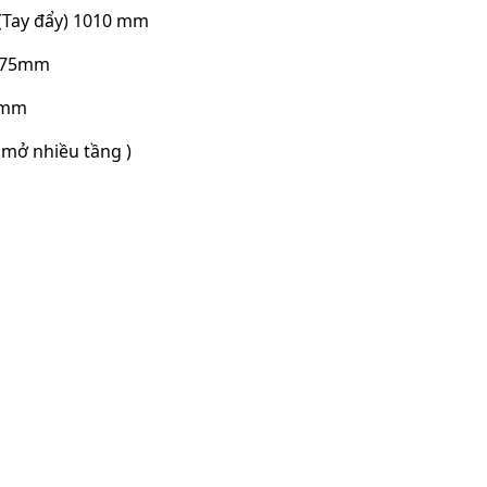
 (Tay đẩy) 1010 mm
 175mm
90mm
 mở nhiều tầng )