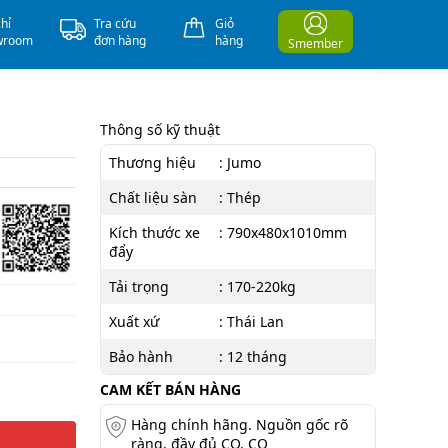
chỉ
Tra cứu
Giỏ
wroom
đơn hàng
hàng
Smember
Thông số kỹ thuật
Thương hiệu
: Jumo
Chất liệu sàn
: Thép
Kích thước xe
: 790x480x1010mm
đẩy
Tải trọng
: 170-220kg
Xuất xứ
: Thái Lan
Bảo hành
: 12 tháng
CAM KẾT BÁN HÀNG
Hàng chính hãng. Nguồn gốc rõ
ràng, đầy đủ CO, CQ