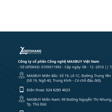
Công ty cổ phần Công nghệ MAXBUY Việt Nam
- Số GPDKKD: 0105011993 - Cấp ngày: 08 - 12 -2010 || 
MAXBUY Miền Bắc: Số 19, Lô 1C, Đường Trung Yên 1
(Số 19, Ngõ 40, Trung Kính - Có chỗ đậu ôtô)
Điện thoại:
024 6285 4023
MAXBUY Miền Nam: 99 Đường Nguyễn Thị Nhung, Kh
Tp. Thủ Đức