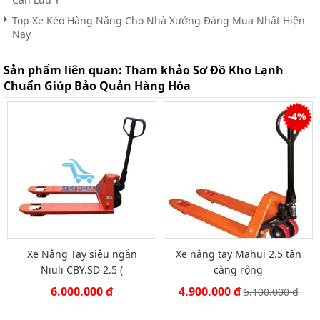
Top Xe Kéo Hàng Nặng Cho Nhà Xưởng Đáng Mua Nhất Hiện
Nay
Sản phẩm liên quan:
Tham khảo Sơ Đồ Kho Lạnh
Chuẩn Giúp Bảo Quản Hàng Hóa
-4%
Xe Nâng Tay siêu ngắn
Xe nâng tay Mahui 2.5 tấn
Niuli CBY.SD 2.5 (
càng rộng
550x800mm)
6.000.000 đ
4.900.000 đ
5.100.000 đ