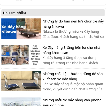
chuyển hàng hóa. Dưới đây là một số
dòng xe đẩy được ưa chuộng trên thị
Tin xem nhiều
trường.
Những lý do bạn nên lựa chọn xe đẩy
hàng Nikawa
Nikawa là thương hiệu xe đẩy hàng
đầu, được khách hàng ưa thích. Với sự
tiện lợi, bền đẹp, xe đẩy hàng Nikawa
chưa bao giờ khiến khách hàng thất
Xe đẩy hàng 3 tầng tiện lợi cho nhà
vọng.
hàng khách sạn
Xe đẩy hàng 3 tầng được sử dụng
rộng rãi trong các nhà hàng khách
sạn bởi sự tiện ích. Với thiết kế thanh
lịch, tính ứng dụng cao, các loại xe
Những chất liệu thường dùng để sản
đẩy hàng nhiều tầng là sự lựa chọn tối
xuất sàn xe đẩy hàng
ưu nhất cho các nhà hàng. Xe đẩy 3
Sàn xe đẩy hàng là một bộ phận quan
tầng được ứng dụng như […]
trọng, quyết định đến chất lượng của
xe đẩy. Lựa chọn chất liệu phù hợp
giúp bạn có được chiếc xe đẩy hàng
Những mẫu xe đẩy hàng văn phòng
ưng ý.
siêu gọn nhẹ