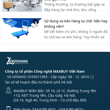
Thông thường, ta thường bắt gặp xe
đẩy hàng tại nhà kho, khu công
nghiệp, siêu thị,… với lượng hàng hóa
cần di chuyển lớn. Tuy nhiên, xe đẩy
Sử dụng xe kéo hàng tự chế: Nên hay
hàng cũng có thể được sử dụng tạo
không nên?
văn phòng cho nhiều công việc khác
Để tiết kiệm chi phí, không ít người đã
nhau như: chở tài liệu, chở bình n...
tự chế tạo xe kéo hàng. Tuy nhiên xe
kéo hàng tự chế có ưu nhược điểm gì,
có nên dùng hay không?
Công ty cổ phần Công nghệ MAXBUY Việt Nam
- Số GPDKKD: 0105011993 - Cấp ngày: 08 - 12 -2010 ||
Tại sở kế hoạch đầu tư thành phố Hà Nội
MAXBUY Miền Bắc: Số 19, Lô 1C, Đường Trung Yên
11D, KĐT Trung Yên, Cầu Giấy, Hà Nội.
(Số 19, Ngõ 40, Trung Kính - Có chỗ đậu ôtô)
Điện thoại:
024 6285 4021
-
024 6285 4023
-