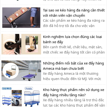
kéo hàng tự chế có ưu nhược điểm gì,
có nên dùng hay không?
Tại sao xe kéo hàng đa năng cần thiết
với nhân viên vận chuyển
Các sản phẩm xe kéo hàng đa năng ra
đời đã hỗ trợ tối đa cho việc vận
chuyển thủ công của nhân viên vận
chuyển, giúp tiết kiệm thời gian và sức
Kinh nghiệm lựa chọn đúng các loại
lực.
bánh xe đẩy
Bên cạnh thiết kế, chất liệu, mặt sàn,
một chiếc xe đẩy hàng tốt cần có phần
bánh xe thích hợp. Vậy làm thế nào để
chọn được các loại bánh xe phù hợp?
Những điểm nổi bật của xe đẩy hàng
Ameca mà bạn chưa biết
Xe đẩy hàng Ameca là một thương
hiệu quen thuộc đến từ Mỹ. Với mức
giá rẻ, phù hợp cho nhiều ngành
nghề, thương hiệu Ameca dần được
Kho hàng thực phẩm nên sử dụng xe
mọi người ưa chuộng sử dụng.
đẩy hàng nhiều tầng nào?
Xe đẩy hàng nhiều tầng là trợ thủ đắc
lực tại các kho hàng thực phẩm để vận