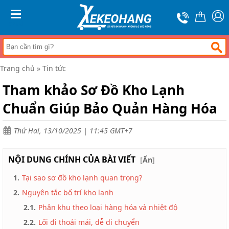
Trang
chủ
MENU
Xe
đẩy
hàng
Trang chủ
»
Tin tức
Xe
nâng
Tham khảo Sơ Đồ Kho Lạnh
tay
Chuẩn Giúp Bảo Quản Hàng Hóa
Bánh
xe
đẩy
Thứ Hai, 13/10/2025 | 11:45 GMT+7
Thương
hiệu
NỘI DUNG CHÍNH CỦA BÀI VIẾT
[
Ẩn
]
Tin
1.
Tại sao sơ đồ kho lạnh quan trọng?
tức
2.
Nguyên tắc bố trí kho lạnh
Liên
hệ
2.1.
Phân khu theo loại hàng hóa và nhiệt độ
2.2.
Lối đi thoải mái, dễ di chuyển