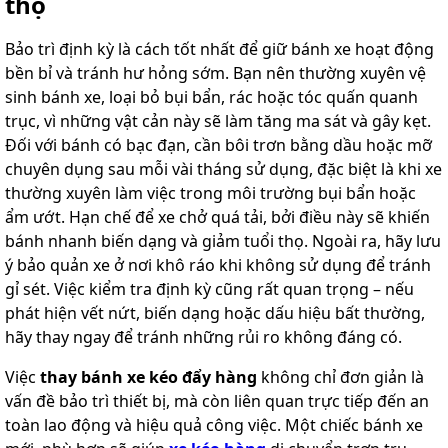
thọ
Bảo trì định kỳ là cách tốt nhất để giữ bánh xe hoạt động
bền bỉ và tránh hư hỏng sớm. Bạn nên thường xuyên vệ
sinh bánh xe, loại bỏ bụi bẩn, rác hoặc tóc quấn quanh
trục, vì những vật cản này sẽ làm tăng ma sát và gây kẹt.
Đối với bánh có bạc đạn, cần bôi trơn bằng dầu hoặc mỡ
chuyên dụng sau mỗi vài tháng sử dụng, đặc biệt là khi xe
thường xuyên làm việc trong môi trường bụi bẩn hoặc
ẩm ướt. Hạn chế để xe chở quá tải, bởi điều này sẽ khiến
bánh nhanh biến dạng và giảm tuổi thọ. Ngoài ra, hãy lưu
ý bảo quản xe ở nơi khô ráo khi không sử dụng để tránh
gỉ sét. Việc kiểm tra định kỳ cũng rất quan trọng – nếu
phát hiện vết nứt, biến dạng hoặc dấu hiệu bất thường,
hãy thay ngay để tránh những rủi ro không đáng có.
Việc
thay bánh xe kéo đẩy hàng
không chỉ đơn giản là
vấn đề bảo trì thiết bị, mà còn liên quan trực tiếp đến an
toàn lao động và hiệu quả công việc. Một chiếc bánh xe