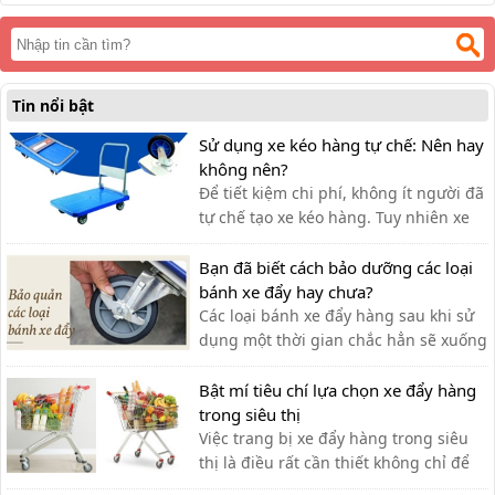
Tin nổi bật
Sử dụng xe kéo hàng tự chế: Nên hay
không nên?
Để tiết kiệm chi phí, không ít người đã
tự chế tạo xe kéo hàng. Tuy nhiên xe
kéo hàng tự chế có ưu nhược điểm gì,
có nên dùng hay không?
Bạn đã biết cách bảo dưỡng các loại
bánh xe đẩy hay chưa?
Các loại bánh xe đẩy hàng sau khi sử
dụng một thời gian chắc hẳn sẽ xuống
cấp và không thể vận hành một cách
linh hoạt,do đó ta cần có cách bảo
Bật mí tiêu chí lựa chọn xe đẩy hàng
dưỡng chính xác
trong siêu thị
Việc trang bị xe đẩy hàng trong siêu
thị là điều rất cần thiết không chỉ để
khách hàng đựng đồ khi mua sắm mà