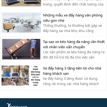
trọng, quyết định đến chất lượng của
xe đẩy. Lựa chọn chất liệu phù hợp
giúp bạn có được chiếc xe đẩy hàng
Những mẫu xe đẩy hàng văn phòng
ưng ý.
siêu gọn nhẹ
Thông thường, ta thường bắt gặp xe
đẩy hàng tại nhà kho, khu công
nghiệp, siêu thị,… với lượng hàng hóa
cần di chuyển lớn. Tuy nhiên, xe đẩy
Tại sao xe kéo hàng đa năng cần thiết
hàng cũng có thể được sử dụng tạo
với nhân viên vận chuyển
văn phòng cho nhiều công việc khác
Các sản phẩm xe kéo hàng đa năng ra
nhau như: chở tài liệu, chở bình n...
đời đã hỗ trợ tối đa cho việc vận
chuyển thủ công của nhân viên vận
chuyển, giúp tiết kiệm thời gian và sức
Xe đẩy hàng 3 tầng tiện lợi cho nhà
lực.
hàng khách sạn
Xe đẩy hàng 3 tầng được sử dụng
rộng rãi trong các nhà hàng khách
sạn bởi sự tiện ích. Với thiết kế thanh
lịch, tính ứng dụng cao, các loại xe
đẩy hàng nhiều tầng là sự lựa chọn tối
ưu nhất cho các nhà hàng. Xe đẩy 3