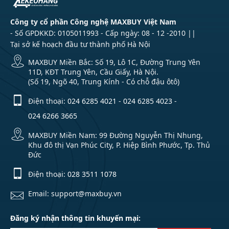
tầng được ứng dụng như […]
Công ty cổ phần Công nghệ MAXBUY Việt Nam
- Số GPDKKD: 0105011993 - Cấp ngày: 08 - 12 -2010 ||
Tại sở kế hoạch đầu tư thành phố Hà Nội
MAXBUY Miền Bắc: Số 19, Lô 1C, Đường Trung Yên
11D, KĐT Trung Yên, Cầu Giấy, Hà Nội.
(Số 19, Ngõ 40, Trung Kính - Có chỗ đậu ôtô)
Điện thoại:
024 6285 4021
-
024 6285 4023
-
024 6266 3665
MAXBUY Miền Nam: 99 Đường Nguyễn Thị Nhung,
Khu đô thị Vạn Phúc City, P. Hiệp Bình Phước, Tp. Thủ
Đức
Điện thoại:
028 3511 1078
Email: support@maxbuy.vn
Đăng ký nhận thông tin khuyến mại: