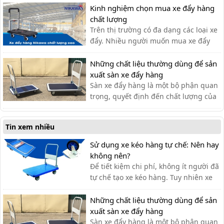
còn hỗ trợ vận chuyển hàng hóa.
Kinh nghiệm chọn mua xe đẩy hàng
chất lượng
Trên thị trường có đa dạng các loại xe
đẩy. Nhiều người muốn mua xe đẩy
hàng nhưng băn khoăn không biết
nên lựa chọn xe đẩy hàng chất lượng
Những chất liệu thường dùng để sản
như thế nào?
xuất sàn xe đẩy hàng
Sàn xe đẩy hàng là một bộ phận quan
trọng, quyết định đến chất lượng của
xe đẩy. Lựa chọn chất liệu phù hợp
giúp bạn có được chiếc xe đẩy hàng
Tin xem nhiều
ưng ý.
Sử dụng xe kéo hàng tự chế: Nên hay
không nên?
Để tiết kiệm chi phí, không ít người đã
tự chế tạo xe kéo hàng. Tuy nhiên xe
kéo hàng tự chế có ưu nhược điểm gì,
có nên dùng hay không?
Những chất liệu thường dùng để sản
xuất sàn xe đẩy hàng
Sàn xe đẩy hàng là một bộ phận quan