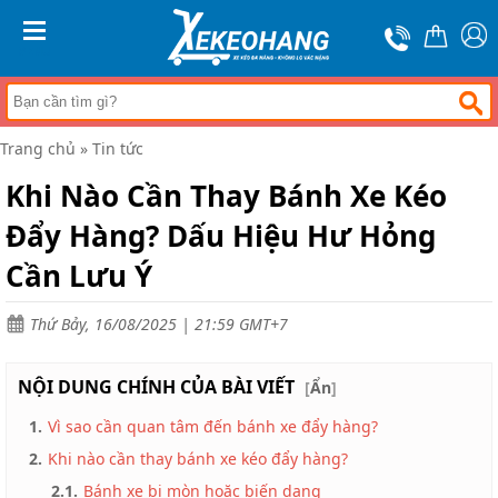
Trang
chủ
MENU
Xe
đẩy
hàng
Trang chủ
»
Tin tức
Xe
nâng
Khi Nào Cần Thay Bánh Xe Kéo
tay
Đẩy Hàng? Dấu Hiệu Hư Hỏng
Bánh
xe
Cần Lưu Ý
đẩy
Thương
Thứ Bảy, 16/08/2025 | 21:59 GMT+7
hiệu
Tin
NỘI DUNG CHÍNH CỦA BÀI VIẾT
[
Ẩn
]
tức
1.
Vì sao cần quan tâm đến bánh xe đẩy hàng?
Liên
hệ
2.
Khi nào cần thay bánh xe kéo đẩy hàng?
2.1.
Bánh xe bị mòn hoặc biến dạng