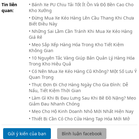
Tin liên
• Bánh Xe PU Chịu Tải Tốt Ít Ồn Và Độ Bền Cao Cho
quan:
Kho Xưởng
• Đừng Mua Xe Kéo Hàng Lên Cầu Thang Khi Chưa
Biết Điều Này
• Những Sai Lầm Cần Tránh Khi Mua Xe Kéo Hàng
Giá Rẻ
• Mẹo Sắp Xếp Hàng Hóa Trong Kho Tiết Kiệm
Không Gian
• 10 Nguyên Tắc Vàng Giúp Bản Quản Lý Hàng Hóa
Trong Kho Hiệu Quả
• Có Nên Mua Xe Kéo Hàng Cũ Không? Một Số Lưu Ý
Quan Trọng
• Thực Đơn Đi Chợ Hàng Ngày Cho Gia Đình: Dễ
Nấu, Tiết Kiệm Thời Gian
• Làm Gì Khi Bị Đau Lưng Sau Khi Bê Đồ Nặng? Mẹo
Giảm Đau Nhanh Chóng
• Mẹo Cho Hộ Kinh Doanh Nhỏ Mới Nhất Hiện Nay
• Thiết Bị Cần Có Cho Cửa Hàng Tạp Hóa Mới Mở
Gửi ý kiến của bạn
Bình luận facebook