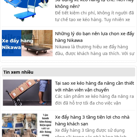
mọi người ưa chuộng sử dụng.
không nên?
Để tiết kiệm chi phí, không ít người đã
tự chế tạo xe kéo hàng. Tuy nhiên xe
kéo hàng tự chế có ưu nhược điểm gì,
có nên dùng hay không?
Những lý do bạn nên lựa chọn xe đẩy
hàng Nikawa
Nikawa là thương hiệu xe đẩy hàng
đầu, được khách hàng ưa thích. Với sự
tiện lợi, bền đẹp, xe đẩy hàng Nikawa
chưa bao giờ khiến khách hàng thất
Tin xem nhiều
vọng.
Tại sao xe kéo hàng đa năng cần thiết
với nhân viên vận chuyển
Các sản phẩm xe kéo hàng đa năng ra
đời đã hỗ trợ tối đa cho việc vận
chuyển thủ công của nhân viên vận
chuyển, giúp tiết kiệm thời gian và sức
Xe đẩy hàng 3 tầng tiện lợi cho nhà
lực.
hàng khách sạn
Xe đẩy hàng 3 tầng được sử dụng
rộng rãi trong các nhà hàng khách