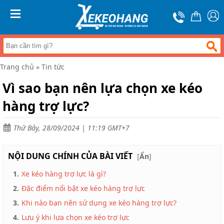
Trang
chủ
MENU
Xe
đẩy
hàng
Trang chủ
»
Tin tức
Xe
nâng
Vì sao bạn nên lựa chọn xe kéo
tay
hàng trợ lực?
Bánh
xe
đẩy
Thứ Bảy, 28/09/2024 | 11:19 GMT+7
Thương
hiệu
NỘI DUNG CHÍNH CỦA BÀI VIẾT
[
Ẩn
]
Tin
1.
Xe kéo hàng trợ lực là gì?
tức
2.
Đặc điểm nổi bật xe kéo hàng trợ lực
Liên
hệ
3.
Khi nào bạn nên sử dụng xe kéo hàng trợ lực?
4.
Lưu ý khi lựa chọn xe kéo trợ lực