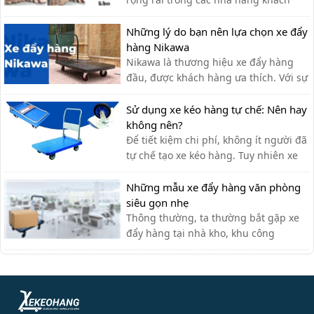
sạn bởi sự tiện ích. Với thiết kế thanh
lịch, tính ứng dụng cao, các loại xe
Những lý do bạn nên lựa chọn xe đẩy
đẩy hàng nhiều tầng là sự lựa chọn tối
hàng Nikawa
ưu nhất cho các nhà hàng. Xe đẩy 3
Nikawa là thương hiệu xe đẩy hàng
tầng được ứng dụng như […]
đầu, được khách hàng ưa thích. Với sự
tiện lợi, bền đẹp, xe đẩy hàng Nikawa
chưa bao giờ khiến khách hàng thất
Sử dụng xe kéo hàng tự chế: Nên hay
vọng.
không nên?
Để tiết kiệm chi phí, không ít người đã
tự chế tạo xe kéo hàng. Tuy nhiên xe
kéo hàng tự chế có ưu nhược điểm gì,
có nên dùng hay không?
Những mẫu xe đẩy hàng văn phòng
siêu gọn nhẹ
Thông thường, ta thường bắt gặp xe
đẩy hàng tại nhà kho, khu công
nghiệp, siêu thị,… với lượng hàng hóa
cần di chuyển lớn. Tuy nhiên, xe đẩy
hàng cũng có thể được sử dụng tạo
văn phòng cho nhiều công việc khác
nhau như: chở tài liệu, chở bình n...