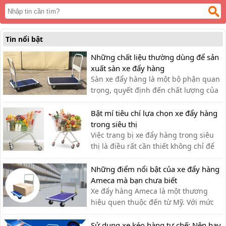
Tin nổi bật
Những chất liệu thường dùng để sản
xuất sàn xe đẩy hàng
Sàn xe đẩy hàng là một bộ phận quan
trọng, quyết định đến chất lượng của
xe đẩy. Lựa chọn chất liệu phù hợp
giúp bạn có được chiếc xe đẩy hàng
Bật mí tiêu chí lựa chọn xe đẩy hàng
ưng ý.
trong siêu thị
Việc trang bị xe đẩy hàng trong siêu
thị là điều rất cần thiết không chỉ để
khách hàng đựng đồ khi mua sắm mà
còn hỗ trợ vận chuyển hàng hóa.
Những điểm nổi bật của xe đẩy hàng
Ameca mà bạn chưa biết
Xe đẩy hàng Ameca là một thương
hiệu quen thuộc đến từ Mỹ. Với mức
giá rẻ, phù hợp cho nhiều ngành
nghề, thương hiệu Ameca dần được
Sử dụng xe kéo hàng tự chế: Nên hay