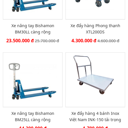
Xe nâng tay Bishamon
Xe đẩy hàng Phong thạnh
BM30LL càng rộng
XTL200DS
23.500.000 đ
4.300.000 đ
25.700.000 đ
4.600.000 đ
Xe nâng tay Bishamon
Xe đẩy hàng 4 bánh Inox
BM25LL càng rộng
Việt Nam INK-150 tải trọng
150Kg