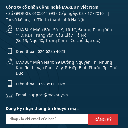
Công ty cổ phần Công nghệ MAXBUY Việt Nam
- Số GPDKKD: 0105011993 - Cấp ngày: 08 - 12 -2010 ||
Tại sở kế hoạch đầu tư thành phố Hà Nội
MAXBUY Miền Bắc: Số 19, Lô 1C, Đường Trung Yên
11D, KĐT Trung Yên, Cầu Giấy, Hà Nội.
(Số 19, Ngõ 40, Trung Kính - Có chỗ đậu ôtô)
Điện thoại:
024 6285 4023
MAXBUY Miền Nam: 99 Đường Nguyễn Thị Nhung,
Khu đô thị Vạn Phúc City, P. Hiệp Bình Phước, Tp. Thủ
Đức
Điện thoại:
028 3511 1078
Email: support@maxbuy.vn
Đăng ký nhận thông tin khuyến mại:
ĐĂNG KÝ