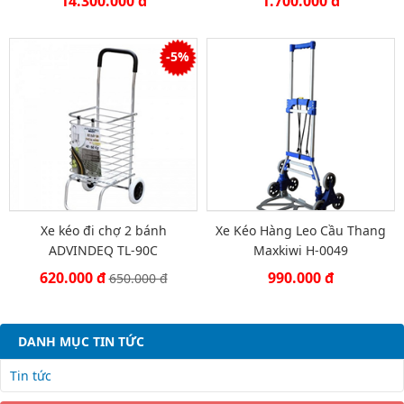
14.300.000 đ
1.700.000 đ
-5%
Xe kéo đi chợ 2 bánh
Xe Kéo Hàng Leo Cầu Thang
ADVINDEQ TL-90C
Maxkiwi H-0049
620.000 đ
990.000 đ
650.000 đ
DANH MỤC TIN TỨC
Tin tức