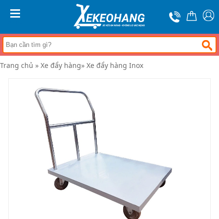
Trang
chủ
MENU
Xe
đẩy
hàng
Trang chủ
»
Xe đẩy hàng
»
Xe đẩy hàng Inox
Xe
nâng
tay
Bánh
xe
đẩy
Thương
hiệu
Tin
tức
Liên
hệ