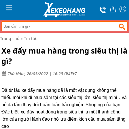
Trang
chủ
MENU
Xe
đẩy
hàng
Trang chủ
»
Tin tức
Xe
nâng
Xe đẩy mua hàng trong siêu thị là
tay
gì?
Bánh
xe
đẩy
Thứ Năm, 26/05/2022 | 16:25 GMT+7
Thương
hiệu
Đã từ lâu xe đẩy mua hàng đã là một vật dụng không thể
Tin
thiếu mỗi khi đi mua sắm tại các siêu thị lớn, siêu thị mini…và
tức
nó đã làm thay đổi hoàn toàn trải nghiệm Shoping của bạn.
Liên
Đặc biệt, xe đẩy hoạt động trong siêu thị là một thành công
hệ
lớn của người lãnh đạo nhờ ưu điểm kích cầu mua sắm tăng
cao