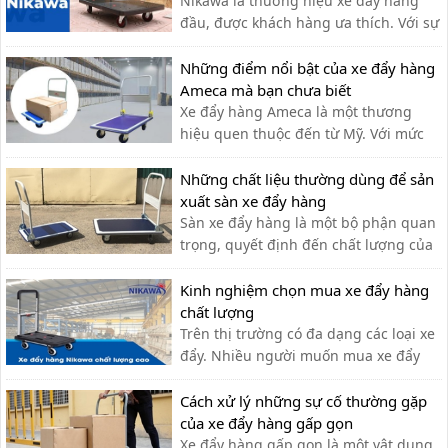
Nikawa là thương hiệu xe đẩy hàng
đầu, được khách hàng ưa thích. Với sự
tiện lợi, bền đẹp, xe đẩy hàng Nikawa
chưa bao giờ khiến khách hàng thất
Những điểm nổi bật của xe đẩy hàng
vọng.
Ameca mà bạn chưa biết
Xe đẩy hàng Ameca là một thương
hiệu quen thuộc đến từ Mỹ. Với mức
giá rẻ, phù hợp cho nhiều ngành
nghề, thương hiệu Ameca dần được
Những chất liệu thường dùng để sản
mọi người ưa chuộng sử dụng.
xuất sàn xe đẩy hàng
Sàn xe đẩy hàng là một bộ phận quan
trọng, quyết định đến chất lượng của
xe đẩy. Lựa chọn chất liệu phù hợp
giúp bạn có được chiếc xe đẩy hàng
Kinh nghiệm chọn mua xe đẩy hàng
ưng ý.
chất lượng
Trên thị trường có đa dạng các loại xe
đẩy. Nhiều người muốn mua xe đẩy
hàng nhưng băn khoăn không biết
nên lựa chọn xe đẩy hàng chất lượng
Cách xử lý những sự cố thường gặp
như thế nào?
của xe đẩy hàng gấp gọn
Xe đẩy hàng gấp gọn là một vật dụng