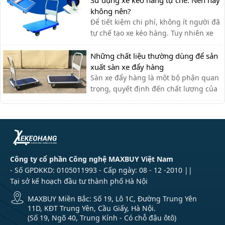
Sử dụng xe kéo hàng tự chế: Nên hay
lực.
không nên?
Để tiết kiệm chi phí, không ít người đã
tự chế tạo xe kéo hàng. Tuy nhiên xe
kéo hàng tự chế có ưu nhược điểm gì,
có nên dùng hay không?
Những chất liệu thường dùng để sản
xuất sàn xe đẩy hàng
Sàn xe đẩy hàng là một bộ phận quan
trọng, quyết định đến chất lượng của
xe đẩy. Lựa chọn chất liệu phù hợp
giúp bạn có được chiếc xe đẩy hàng
ưng ý.
Công ty cổ phần Công nghệ MAXBUY Việt Nam
- Số GPDKKD: 0105011993 - Cấp ngày: 08 - 12 -2010 ||
Tại sở kế hoạch đầu tư thành phố Hà Nội
MAXBUY Miền Bắc: Số 19, Lô 1C, Đường Trung Yên
11D, KĐT Trung Yên, Cầu Giấy, Hà Nội.
(Số 19, Ngõ 40, Trung Kính - Có chỗ đậu ôtô)