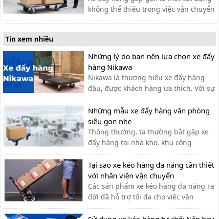
không thể thiếu trong việc vận chuyển
hàng hóa. Sau một thời gian, xe có thể
gặp phải một số lỗi. Cùng tìm hiểu
Tin xem nhiều
trong bài viết sau
Những lý do bạn nên lựa chọn xe đẩy
hàng Nikawa
Nikawa là thương hiệu xe đẩy hàng
đầu, được khách hàng ưa thích. Với sự
tiện lợi, bền đẹp, xe đẩy hàng Nikawa
chưa bao giờ khiến khách hàng thất
Những mẫu xe đẩy hàng văn phòng
vọng.
siêu gọn nhẹ
Thông thường, ta thường bắt gặp xe
đẩy hàng tại nhà kho, khu công
nghiệp, siêu thị,… với lượng hàng hóa
cần di chuyển lớn. Tuy nhiên, xe đẩy
Tại sao xe kéo hàng đa năng cần thiết
hàng cũng có thể được sử dụng tạo
với nhân viên vận chuyển
văn phòng cho nhiều công việc khác
Các sản phẩm xe kéo hàng đa năng ra
nhau như: chở tài liệu, chở bình n...
đời đã hỗ trợ tối đa cho việc vận
chuyển thủ công của nhân viên vận
chuyển, giúp tiết kiệm thời gian và sức