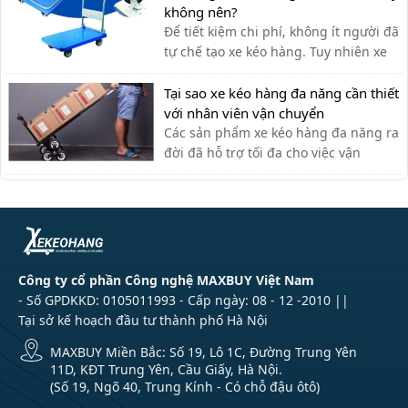
ưng ý.
không nên?
Để tiết kiệm chi phí, không ít người đã
tự chế tạo xe kéo hàng. Tuy nhiên xe
kéo hàng tự chế có ưu nhược điểm gì,
có nên dùng hay không?
Tại sao xe kéo hàng đa năng cần thiết
với nhân viên vận chuyển
Các sản phẩm xe kéo hàng đa năng ra
đời đã hỗ trợ tối đa cho việc vận
chuyển thủ công của nhân viên vận
chuyển, giúp tiết kiệm thời gian và sức
lực.
Công ty cổ phần Công nghệ MAXBUY Việt Nam
- Số GPDKKD: 0105011993 - Cấp ngày: 08 - 12 -2010 ||
Tại sở kế hoạch đầu tư thành phố Hà Nội
MAXBUY Miền Bắc: Số 19, Lô 1C, Đường Trung Yên
11D, KĐT Trung Yên, Cầu Giấy, Hà Nội.
(Số 19, Ngõ 40, Trung Kính - Có chỗ đậu ôtô)