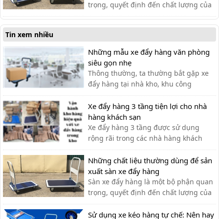
trọng, quyết định đến chất lượng của
xe đẩy. Lựa chọn chất liệu phù hợp
giúp bạn có được chiếc xe đẩy hàng
Tin xem nhiều
ưng ý.
Những mẫu xe đẩy hàng văn phòng
siêu gọn nhẹ
Thông thường, ta thường bắt gặp xe
đẩy hàng tại nhà kho, khu công
nghiệp, siêu thị,… với lượng hàng hóa
cần di chuyển lớn. Tuy nhiên, xe đẩy
Xe đẩy hàng 3 tầng tiện lợi cho nhà
hàng cũng có thể được sử dụng tạo
hàng khách sạn
văn phòng cho nhiều công việc khác
Xe đẩy hàng 3 tầng được sử dụng
nhau như: chở tài liệu, chở bình n...
rộng rãi trong các nhà hàng khách
sạn bởi sự tiện ích. Với thiết kế thanh
lịch, tính ứng dụng cao, các loại xe
Những chất liệu thường dùng để sản
đẩy hàng nhiều tầng là sự lựa chọn tối
xuất sàn xe đẩy hàng
ưu nhất cho các nhà hàng. Xe đẩy 3
Sàn xe đẩy hàng là một bộ phận quan
tầng được ứng dụng như […]
trọng, quyết định đến chất lượng của
xe đẩy. Lựa chọn chất liệu phù hợp
giúp bạn có được chiếc xe đẩy hàng
Sử dụng xe kéo hàng tự chế: Nên hay