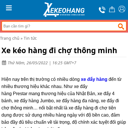
Trang
chủ
MENU
Xe
đẩy
hàng
Trang chủ
»
Tin tức
Xe
nâng
Xe kéo hàng đi chợ thông minh
tay
Bánh
Thứ Năm, 26/05/2022 | 16:25 GMT+7
xe
đẩy
Hiện nay trên thị trường có nhiều dòng
xe đẩy hàng
đến từ
Thương
hiệu
nhiều thương hiệu khác nhau. Như xe đẩy
hàng Prestar mang thương hiệu của Nhật Bản, xe đẩy 4
Tin
tức
bánh, xe đẩy hàng Jumbo, xe đẩy hàng đa năng, xe đẩy đi
chợ thông minh… nổi bật nhất là xe đẩy hàng đi chợ tiện
Liên
hệ
dụng được sử dụng nhiều hàng ngày với độ bền cao, đảm
bảo đầy đủ tiêu chuẩn về tải trọng, độ chính xác tuyệt đối giúp