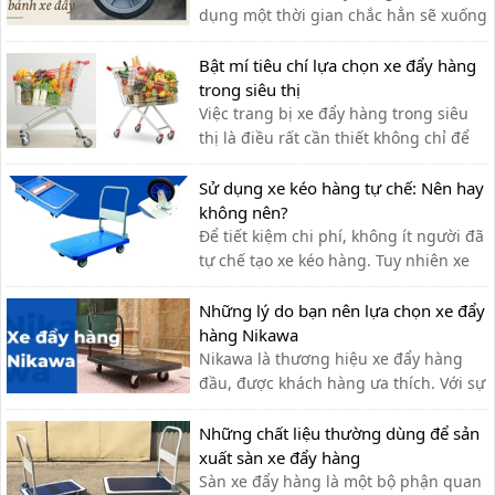
dụng một thời gian chắc hẳn sẽ xuống
cấp và không thể vận hành một cách
linh hoạt,do đó ta cần có cách bảo
Bật mí tiêu chí lựa chọn xe đẩy hàng
dưỡng chính xác
trong siêu thị
Việc trang bị xe đẩy hàng trong siêu
thị là điều rất cần thiết không chỉ để
khách hàng đựng đồ khi mua sắm mà
còn hỗ trợ vận chuyển hàng hóa.
Sử dụng xe kéo hàng tự chế: Nên hay
không nên?
Để tiết kiệm chi phí, không ít người đã
tự chế tạo xe kéo hàng. Tuy nhiên xe
kéo hàng tự chế có ưu nhược điểm gì,
có nên dùng hay không?
Những lý do bạn nên lựa chọn xe đẩy
hàng Nikawa
Nikawa là thương hiệu xe đẩy hàng
đầu, được khách hàng ưa thích. Với sự
tiện lợi, bền đẹp, xe đẩy hàng Nikawa
chưa bao giờ khiến khách hàng thất
Những chất liệu thường dùng để sản
vọng.
xuất sàn xe đẩy hàng
Sàn xe đẩy hàng là một bộ phận quan