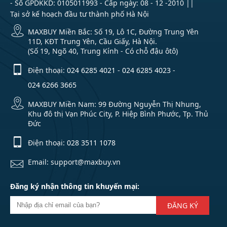
- Số GPDKKD: 0105011993 - Cấp ngày: 08 - 12 -2010 ||
Tại sở kế hoạch đầu tư thành phố Hà Nội
MAXBUY Miền Bắc: Số 19, Lô 1C, Đường Trung Yên
11D, KĐT Trung Yên, Cầu Giấy, Hà Nội.
(Số 19, Ngõ 40, Trung Kính - Có chỗ đậu ôtô)
Điện thoại:
024 6285 4021
-
024 6285 4023
-
024 6266 3665
MAXBUY Miền Nam: 99 Đường Nguyễn Thị Nhung,
Khu đô thị Vạn Phúc City, P. Hiệp Bình Phước, Tp. Thủ
Đức
Điện thoại:
028 3511 1078
Email: support@maxbuy.vn
Đăng ký nhận thông tin khuyến mại:
ĐĂNG KÝ