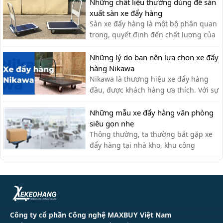
có nên dùng hay không?
Những chất liệu thường dùng để sản
xuất sàn xe đẩy hàng
Sàn xe đẩy hàng là một bộ phận quan
trọng, quyết định đến chất lượng của
xe đẩy. Lựa chọn chất liệu phù hợp
giúp bạn có được chiếc xe đẩy hàng
Những lý do bạn nên lựa chọn xe đẩy
ưng ý.
hàng Nikawa
Nikawa là thương hiệu xe đẩy hàng
đầu, được khách hàng ưa thích. Với sự
tiện lợi, bền đẹp, xe đẩy hàng Nikawa
chưa bao giờ khiến khách hàng thất
Những mẫu xe đẩy hàng văn phòng
vọng.
siêu gọn nhẹ
Thông thường, ta thường bắt gặp xe
đẩy hàng tại nhà kho, khu công
nghiệp, siêu thị,… với lượng hàng hóa
cần di chuyển lớn. Tuy nhiên, xe đẩy
hàng cũng có thể được sử dụng tạo
văn phòng cho nhiều công việc khác
nhau như: chở tài liệu, chở bình n...
Công ty cổ phần Công nghệ MAXBUY Việt Nam