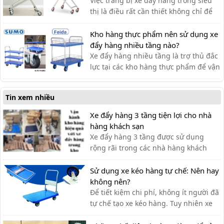
Việc trang bị xe đẩy hàng trong siêu
thị là điều rất cần thiết không chỉ để
khách hàng đựng đồ khi mua sắm mà
còn hỗ trợ vận chuyển hàng hóa.
Kho hàng thực phẩm nên sử dụng xe
đẩy hàng nhiều tầng nào?
Xe đẩy hàng nhiều tầng là trợ thủ đắc
lực tại các kho hàng thực phẩm để vận
chuyển hàng hóa. Dưới đây là một số
dòng xe đẩy được ưa chuộng trên thị
Tin xem nhiều
trường.
Xe đẩy hàng 3 tầng tiện lợi cho nhà
hàng khách sạn
Xe đẩy hàng 3 tầng được sử dụng
rộng rãi trong các nhà hàng khách
sạn bởi sự tiện ích. Với thiết kế thanh
lịch, tính ứng dụng cao, các loại xe
Sử dụng xe kéo hàng tự chế: Nên hay
đẩy hàng nhiều tầng là sự lựa chọn tối
không nên?
ưu nhất cho các nhà hàng. Xe đẩy 3
Để tiết kiệm chi phí, không ít người đã
tầng được ứng dụng như […]
tự chế tạo xe kéo hàng. Tuy nhiên xe
kéo hàng tự chế có ưu nhược điểm gì,