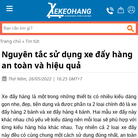
Trang
chủ
MENU
Xe
đẩy
hàng
Trang chủ
»
Tin tức
Xe
nâng
Nguyên tắc sử dụng xe đẩy hàng
tay
an toàn và hiệu quả
Bánh
xe
đẩy
Thứ Năm, 26/05/2022 | 16:25 GMT+7
Thương
hiệu
Xe đẩy hàng là một trong những thiết bị có nhiều kiểu dáng
Tin
gọn nhẹ, đẹp, tiện dụng và được phân ra 2 loại chính đó là xe
tức
đẩy hàng 2 bánh và xe đẩy hàng 4 bánh. Hai mẫu xe đẩy này
Liên
khác nhau chủ yếu về kiểu dáng nên mỗi loại sẽ phù hợp với
hệ
từng kiểu hàng hóa khác nhau. Tuy nhiên cả 2 loại xe đẩy
này đều có cùng chung một cách sử dụng đúng nhất, an toàn