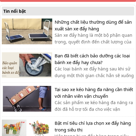
Tin nổi bật
Những chất liệu thường dùng để sản
xuất sàn xe đẩy hàng
Sàn xe đẩy hàng là một bộ phận quan
trọng, quyết định đến chất lượng của
xe đẩy. Lựa chọn chất liệu phù hợp
giúp bạn có được chiếc xe đẩy hàng
Bạn đã biết cách bảo dưỡng các loại
ưng ý.
bánh xe đẩy hay chưa?
Các loại bánh xe đẩy hàng sau khi sử
dụng một thời gian chắc hẳn sẽ xuống
cấp và không thể vận hành một cách
linh hoạt,do đó ta cần có cách bảo
Tại sao xe kéo hàng đa năng cần thiết
dưỡng chính xác
với nhân viên vận chuyển
Các sản phẩm xe kéo hàng đa năng ra
đời đã hỗ trợ tối đa cho việc vận
chuyển thủ công của nhân viên vận
chuyển, giúp tiết kiệm thời gian và sức
Bật mí tiêu chí lựa chọn xe đẩy hàng
lực.
trong siêu thị