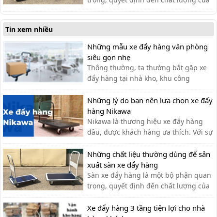
xe đẩy. Lựa chọn chất liệu phù hợp
giúp bạn có được chiếc xe đẩy hàng
Tin xem nhiều
ưng ý.
Những mẫu xe đẩy hàng văn phòng
siêu gọn nhẹ
Thông thường, ta thường bắt gặp xe
đẩy hàng tại nhà kho, khu công
nghiệp, siêu thị,… với lượng hàng hóa
cần di chuyển lớn. Tuy nhiên, xe đẩy
Những lý do bạn nên lựa chọn xe đẩy
hàng cũng có thể được sử dụng tạo
hàng Nikawa
văn phòng cho nhiều công việc khác
Nikawa là thương hiệu xe đẩy hàng
nhau như: chở tài liệu, chở bình n...
đầu, được khách hàng ưa thích. Với sự
tiện lợi, bền đẹp, xe đẩy hàng Nikawa
chưa bao giờ khiến khách hàng thất
Những chất liệu thường dùng để sản
vọng.
xuất sàn xe đẩy hàng
Sàn xe đẩy hàng là một bộ phận quan
trọng, quyết định đến chất lượng của
xe đẩy. Lựa chọn chất liệu phù hợp
giúp bạn có được chiếc xe đẩy hàng
Xe đẩy hàng 3 tầng tiện lợi cho nhà