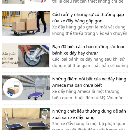
thị là điều rất cần thiết không chỉ để
khách hàng đựng đồ khi mua sắm mà
còn hỗ trợ vận chuyển hàng hóa.
Cách xử lý những sự cố thường gặp
của xe đẩy hàng gấp gọn
Xe đẩy hàng gấp gọn là một vật dụng
không thể thiếu trong việc vận chuyển
hàng hóa. Sau một thời gian, xe có thể
gặp phải một số lỗi. Cùng tìm hiểu
Bạn đã biết cách bảo dưỡng các loại
trong bài viết sau
bánh xe đẩy hay chưa?
Các loại bánh xe đẩy hàng sau khi sử
dụng một thời gian chắc hẳn sẽ xuống
cấp và không thể vận hành một cách
linh hoạt,do đó ta cần có cách bảo
Những điểm nổi bật của xe đẩy hàng
dưỡng chính xác
Ameca mà bạn chưa biết
Xe đẩy hàng Ameca là một thương
hiệu quen thuộc đến từ Mỹ. Với mức
giá rẻ, phù hợp cho nhiều ngành
nghề, thương hiệu Ameca dần được
Những chất liệu thường dùng để sản
mọi người ưa chuộng sử dụng.
xuất sàn xe đẩy hàng
Sàn xe đẩy hàng là một bộ phận quan
trọng, quyết định đến chất lượng của