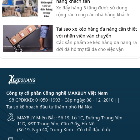
ưng ý.
hàng khách sạn
Xe đẩy hàng 3 tầng được sử dụng
rộng rãi trong các nhà hàng khách
sạn bởi sự tiện ích. Với thiết kế thanh
lịch, tính ứng dụng cao, các loại xe
Tại sao xe kéo hàng đa năng cần thiết
đẩy hàng nhiều tầng là sự lựa chọn tối
với nhân viên vận chuyển
ưu nhất cho các nhà hàng. Xe đẩy 3
Các sản phẩm xe kéo hàng đa năng ra
tầng được ứng dụng như […]
đời đã hỗ trợ tối đa cho việc vận
chuyển thủ công của nhân viên vận
chuyển, giúp tiết kiệm thời gian và sức
lực.
Công ty cổ phần Công nghệ MAXBUY Việt Nam
- Số GPDKKD: 0105011993 - Cấp ngày: 08 - 12 -2010 ||
Tại sở kế hoạch đầu tư thành phố Hà Nội
MAXBUY Miền Bắc: Số 19, Lô 1C, Đường Trung Yên
11D, KĐT Trung Yên, Cầu Giấy, Hà Nội.
(Số 19, Ngõ 40, Trung Kính - Có chỗ đậu ôtô)