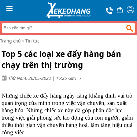
Trang
chủ
MENU
Xe
đẩy
hàng
Trang chủ
»
Tin tức
Xe
nâng
Top 5 các loại xe đẩy hàng bán
tay
chạy trên thị trường
Bánh
xe
đẩy
Thứ Năm, 26/05/2022 | 16:25 GMT+7
Thương
hiệu
Những chiếc xe đẩy hàng ngày càng khẳng định vai trò
Tin
quan trọng của mình trong việc vận chuyển, sản xuất
tức
hàng hóa. Những chiếc xe này đã góp phần đắc lực
trong việc giải phóng sức lao động của con người, giảm
Liên
hệ
thiểu thời gian vận chuyển hàng hoá, làm tăng hiệu quả
công việc.