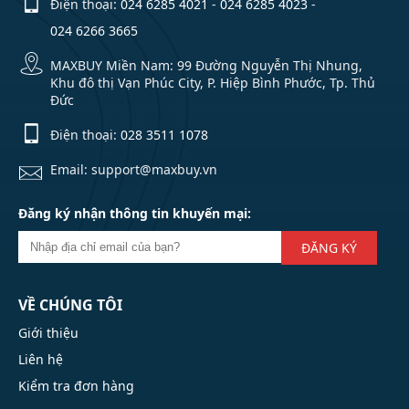
Điện thoại:
024 6285 4021
-
024 6285 4023
-
024 6266 3665
MAXBUY Miền Nam: 99 Đường Nguyễn Thị Nhung,
Khu đô thị Vạn Phúc City, P. Hiệp Bình Phước, Tp. Thủ
Đức
Điện thoại:
028 3511 1078
Email: support@maxbuy.vn
Đăng ký nhận thông tin khuyến mại:
ĐĂNG KÝ
VỀ CHÚNG TÔI
Giới thiệu
Liên hệ
Kiểm tra đơn hàng