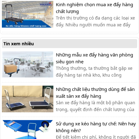
có nên dùng hay không?
Kinh nghiệm chọn mua xe đẩy hàng
chất lượng
Trên thị trường có đa dạng các loại xe
đẩy. Nhiều người muốn mua xe đẩy
hàng nhưng băn khoăn không biết
nên lựa chọn xe đẩy hàng chất lượng
Tin xem nhiều
như thế nào?
Những mẫu xe đẩy hàng văn phòng
siêu gọn nhẹ
Thông thường, ta thường bắt gặp xe
đẩy hàng tại nhà kho, khu công
nghiệp, siêu thị,… với lượng hàng hóa
cần di chuyển lớn. Tuy nhiên, xe đẩy
Những chất liệu thường dùng để sản
hàng cũng có thể được sử dụng tạo
xuất sàn xe đẩy hàng
văn phòng cho nhiều công việc khác
Sàn xe đẩy hàng là một bộ phận quan
nhau như: chở tài liệu, chở bình n...
trọng, quyết định đến chất lượng của
xe đẩy. Lựa chọn chất liệu phù hợp
giúp bạn có được chiếc xe đẩy hàng
Sử dụng xe kéo hàng tự chế: Nên hay
ưng ý.
không nên?
Để tiết kiệm chi phí, không ít người đã