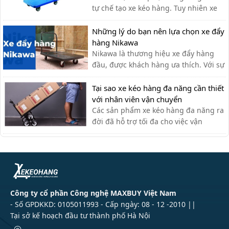
tự chế tạo xe kéo hàng. Tuy nhiên xe
kéo hàng tự chế có ưu nhược điểm gì,
có nên dùng hay không?
Những lý do bạn nên lựa chọn xe đẩy
hàng Nikawa
Nikawa là thương hiệu xe đẩy hàng
đầu, được khách hàng ưa thích. Với sự
tiện lợi, bền đẹp, xe đẩy hàng Nikawa
chưa bao giờ khiến khách hàng thất
Tại sao xe kéo hàng đa năng cần thiết
vọng.
với nhân viên vận chuyển
Các sản phẩm xe kéo hàng đa năng ra
đời đã hỗ trợ tối đa cho việc vận
chuyển thủ công của nhân viên vận
chuyển, giúp tiết kiệm thời gian và sức
lực.
Công ty cổ phần Công nghệ MAXBUY Việt Nam
- Số GPDKKD: 0105011993 - Cấp ngày: 08 - 12 -2010 ||
Tại sở kế hoạch đầu tư thành phố Hà Nội