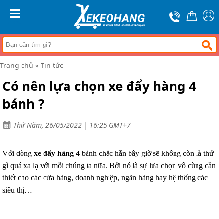
Trang
chủ
MENU
Xe
đẩy
hàng
Trang chủ
»
Tin tức
Xe
nâng
Có nên lựa chọn xe đẩy hàng 4
tay
bánh ?
Bánh
xe
đẩy
Thứ Năm, 26/05/2022 | 16:25 GMT+7
Thương
hiệu
Với dòng
xe đẩy hàng
4 bánh chắc hẳn bây giờ sẽ không còn là thứ
Tin
gì quá xa lạ với mỗi chúng ta nữa. Bởi nó là sự lựa chọn vô cùng cần
tức
thiết cho các cửa hàng, doanh nghiệp, ngân hàng hay hệ thống các
Liên
siêu thị…
hệ