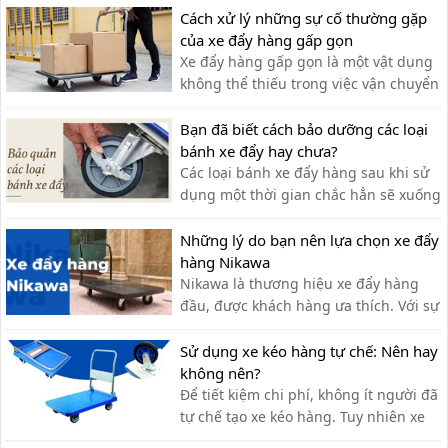
Cách xử lý những sự cố thường gặp
của xe đẩy hàng gấp gọn
Xe đẩy hàng gấp gọn là một vật dụng
không thể thiếu trong việc vận chuyển
hàng hóa. Sau một thời gian, xe có thể
gặp phải một số lỗi. Cùng tìm hiểu
Bạn đã biết cách bảo dưỡng các loại
trong bài viết sau
bánh xe đẩy hay chưa?
Các loại bánh xe đẩy hàng sau khi sử
dụng một thời gian chắc hẳn sẽ xuống
cấp và không thể vận hành một cách
linh hoạt,do đó ta cần có cách bảo
Những lý do bạn nên lựa chọn xe đẩy
dưỡng chính xác
hàng Nikawa
Nikawa là thương hiệu xe đẩy hàng
đầu, được khách hàng ưa thích. Với sự
tiện lợi, bền đẹp, xe đẩy hàng Nikawa
chưa bao giờ khiến khách hàng thất
Sử dụng xe kéo hàng tự chế: Nên hay
vọng.
không nên?
Để tiết kiệm chi phí, không ít người đã
tự chế tạo xe kéo hàng. Tuy nhiên xe
kéo hàng tự chế có ưu nhược điểm gì,