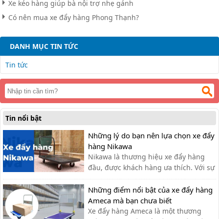
Xe kéo hàng giúp bà nội trợ nhẹ gánh
Có nên mua xe đẩy hàng Phong Thạnh?
DANH MỤC TIN TỨC
Tin tức
Tin nổi bật
Những lý do bạn nên lựa chọn xe đẩy
hàng Nikawa
Nikawa là thương hiệu xe đẩy hàng
đầu, được khách hàng ưa thích. Với sự
tiện lợi, bền đẹp, xe đẩy hàng Nikawa
chưa bao giờ khiến khách hàng thất
Những điểm nổi bật của xe đẩy hàng
vọng.
Ameca mà bạn chưa biết
Xe đẩy hàng Ameca là một thương