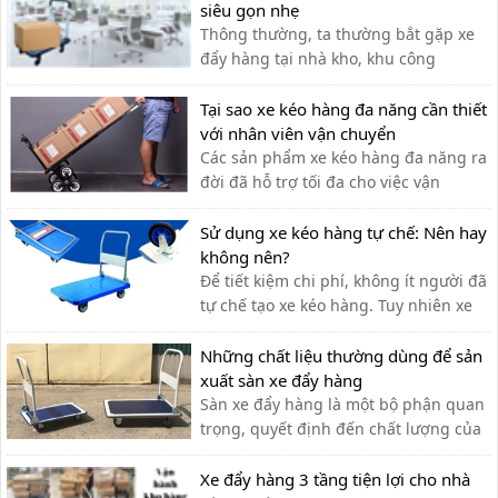
siêu gọn nhẹ
Thông thường, ta thường bắt gặp xe
đẩy hàng tại nhà kho, khu công
nghiệp, siêu thị,… với lượng hàng hóa
cần di chuyển lớn. Tuy nhiên, xe đẩy
Tại sao xe kéo hàng đa năng cần thiết
hàng cũng có thể được sử dụng tạo
với nhân viên vận chuyển
văn phòng cho nhiều công việc khác
Các sản phẩm xe kéo hàng đa năng ra
nhau như: chở tài liệu, chở bình n...
đời đã hỗ trợ tối đa cho việc vận
chuyển thủ công của nhân viên vận
chuyển, giúp tiết kiệm thời gian và sức
Sử dụng xe kéo hàng tự chế: Nên hay
lực.
không nên?
Để tiết kiệm chi phí, không ít người đã
tự chế tạo xe kéo hàng. Tuy nhiên xe
kéo hàng tự chế có ưu nhược điểm gì,
có nên dùng hay không?
Những chất liệu thường dùng để sản
xuất sàn xe đẩy hàng
Sàn xe đẩy hàng là một bộ phận quan
trọng, quyết định đến chất lượng của
xe đẩy. Lựa chọn chất liệu phù hợp
giúp bạn có được chiếc xe đẩy hàng
Xe đẩy hàng 3 tầng tiện lợi cho nhà