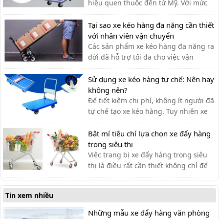
hiệu quen thuộc đến từ Mỹ. Với mức
giá rẻ, phù hợp cho nhiều ngành
nghề, thương hiệu Ameca dần được
Tại sao xe kéo hàng đa năng cần thiết
mọi người ưa chuộng sử dụng.
với nhân viên vận chuyển
Các sản phẩm xe kéo hàng đa năng ra
đời đã hỗ trợ tối đa cho việc vận
chuyển thủ công của nhân viên vận
chuyển, giúp tiết kiệm thời gian và sức
Sử dụng xe kéo hàng tự chế: Nên hay
lực.
không nên?
Để tiết kiệm chi phí, không ít người đã
tự chế tạo xe kéo hàng. Tuy nhiên xe
kéo hàng tự chế có ưu nhược điểm gì,
có nên dùng hay không?
Bật mí tiêu chí lựa chọn xe đẩy hàng
trong siêu thị
Việc trang bị xe đẩy hàng trong siêu
thị là điều rất cần thiết không chỉ để
khách hàng đựng đồ khi mua sắm mà
còn hỗ trợ vận chuyển hàng hóa.
Tin xem nhiều
Những mẫu xe đẩy hàng văn phòng