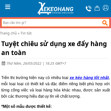
Trang
chủ
MENU
Xe
đẩy
hàng
Trang chủ
»
Tin tức
Xe
nâng
Tuyệt chiêu sử dụng xe đẩy hàng
tay
an toàn
Bánh
xe
đẩy
Thứ Năm, 26/05/2022 | 16:25 GMT+7
Thương
hiệu
Trên thị trường hiện nay có nhiều loại
xe
kéo
hàng tốt nhất
,
Tin
mỗi loại loại có thiết kế và đặc điểm riêng biệt phù hợp với
tức
từng công việc và loại hàng hóa khác nhau, được sản xuất
Liên
bởi các thương hiệu đạt uy tín về chất lượng.
hệ
*Một số mẫu được thiết kế: