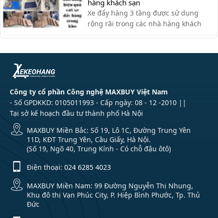
ưng ý.
hàng khách sạn
Xe đẩy hàng 3 tầng được sử dụng
rộng rãi trong các nhà hàng khách
sạn bởi sự tiện ích. Với thiết kế thanh
lịch, tính ứng dụng cao, các loại xe
đẩy hàng nhiều tầng là sự lựa chọn tối
ưu nhất cho các nhà hàng. Xe đẩy 3
tầng được ứng dụng như […]
Công ty cổ phần Công nghệ MAXBUY Việt Nam
- Số GPDKKD: 0105011993 - Cấp ngày: 08 - 12 -2010 ||
Tại sở kế hoạch đầu tư thành phố Hà Nội
MAXBUY Miền Bắc: Số 19, Lô 1C, Đường Trung Yên
11D, KĐT Trung Yên, Cầu Giấy, Hà Nội.
(Số 19, Ngõ 40, Trung Kính - Có chỗ đậu ôtô)
Điện thoại:
024 6285 4023
MAXBUY Miền Nam: 99 Đường Nguyễn Thị Nhung,
Khu đô thị Vạn Phúc City, P. Hiệp Bình Phước, Tp. Thủ
Đức