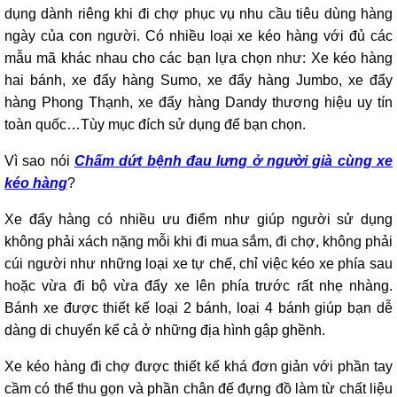
dụng dành riêng khi đi chợ phục vụ nhu cầu tiêu dùng hàng
ngày của con người. Có nhiều loại xe kéo hàng với đủ các
mẫu mã khác nhau cho các bạn lựa chọn như: Xe kéo hàng
hai bánh, xe đẩy hàng Sumo, xe đẩy hàng Jumbo, xe đẩy
hàng Phong Thạnh, xe đẩy hàng Dandy thương hiệu uy tín
toàn quốc…Tùy mục đích sử dụng để bạn chọn.
Vì sao nói
Chấm dứt bệnh đau lưng ở người già cùng xe
kéo hàng
?
Xe đẩy hàng có nhiều ưu điểm như giúp người sử dụng
không phải xách nặng mỗi khi đi mua sắm, đi chợ, không phải
cúi người như những loại xe tự chế, chỉ việc kéo xe phía sau
hoặc vừa đi bộ vừa đẩy xe lên phía trước rất nhẹ nhàng.
Bánh xe được thiết kế loại 2 bánh, loại 4 bánh giúp bạn dễ
dàng di chuyển kể cả ở những địa hình gập ghềnh.
Xe kéo hàng đi chợ được thiết kế khá đơn giản với phần tay
cầm có thể thu gọn và phần chân đế đựng đồ làm từ chất liệu