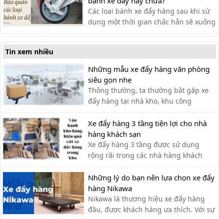
bánh xe đẩy hay chưa?
Các loại bánh xe đẩy hàng sau khi sử
dụng một thời gian chắc hẳn sẽ xuống
cấp và không thể vận hành một cách
linh hoạt,do đó ta cần có cách bảo
Tin xem nhiều
dưỡng chính xác
Những mẫu xe đẩy hàng văn phòng
siêu gọn nhẹ
Thông thường, ta thường bắt gặp xe
đẩy hàng tại nhà kho, khu công
nghiệp, siêu thị,… với lượng hàng hóa
cần di chuyển lớn. Tuy nhiên, xe đẩy
Xe đẩy hàng 3 tầng tiện lợi cho nhà
hàng cũng có thể được sử dụng tạo
hàng khách sạn
văn phòng cho nhiều công việc khác
Xe đẩy hàng 3 tầng được sử dụng
nhau như: chở tài liệu, chở bình n...
rộng rãi trong các nhà hàng khách
sạn bởi sự tiện ích. Với thiết kế thanh
lịch, tính ứng dụng cao, các loại xe
Những lý do bạn nên lựa chọn xe đẩy
đẩy hàng nhiều tầng là sự lựa chọn tối
hàng Nikawa
ưu nhất cho các nhà hàng. Xe đẩy 3
Nikawa là thương hiệu xe đẩy hàng
tầng được ứng dụng như […]
đầu, được khách hàng ưa thích. Với sự