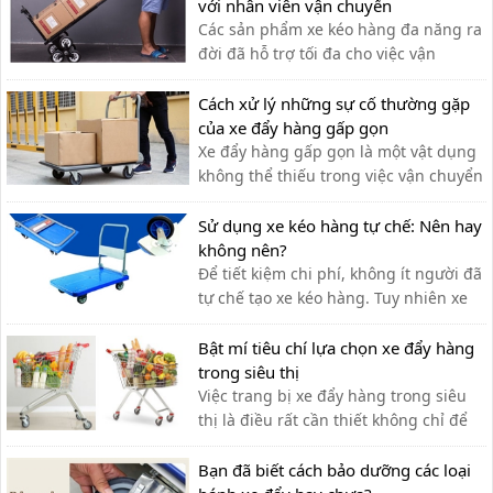
với nhân viên vận chuyển
Các sản phẩm xe kéo hàng đa năng ra
đời đã hỗ trợ tối đa cho việc vận
chuyển thủ công của nhân viên vận
chuyển, giúp tiết kiệm thời gian và sức
Cách xử lý những sự cố thường gặp
lực.
của xe đẩy hàng gấp gọn
Xe đẩy hàng gấp gọn là một vật dụng
không thể thiếu trong việc vận chuyển
hàng hóa. Sau một thời gian, xe có thể
gặp phải một số lỗi. Cùng tìm hiểu
Sử dụng xe kéo hàng tự chế: Nên hay
trong bài viết sau
không nên?
Để tiết kiệm chi phí, không ít người đã
tự chế tạo xe kéo hàng. Tuy nhiên xe
kéo hàng tự chế có ưu nhược điểm gì,
có nên dùng hay không?
Bật mí tiêu chí lựa chọn xe đẩy hàng
trong siêu thị
Việc trang bị xe đẩy hàng trong siêu
thị là điều rất cần thiết không chỉ để
khách hàng đựng đồ khi mua sắm mà
còn hỗ trợ vận chuyển hàng hóa.
Bạn đã biết cách bảo dưỡng các loại