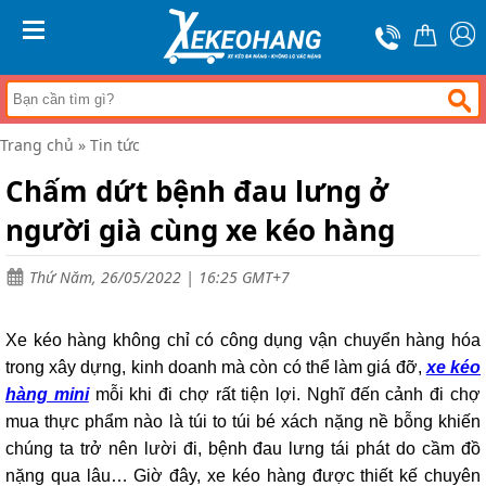
Trang
chủ
MENU
Xe
đẩy
hàng
Trang chủ
»
Tin tức
Xe
nâng
Chấm dứt bệnh đau lưng ở
tay
người già cùng xe kéo hàng
Bánh
xe
đẩy
Thứ Năm, 26/05/2022 | 16:25 GMT+7
Thương
hiệu
Xe kéo hàng không chỉ có công dụng vận chuyển hàng hóa
Tin
trong xây dựng, kinh doanh mà còn có thể làm giá đỡ,
xe kéo
tức
hàng mini
mỗi khi đi chợ rất tiện lợi. Nghĩ đến cảnh đi chợ
Liên
mua thực phẩm nào là túi to túi bé xách nặng nề bỗng khiến
hệ
chúng ta trở nên lười đi, bệnh đau lưng tái phát do cầm đồ
nặng qua lâu… Giờ đây, xe kéo hàng được thiết kế chuyên