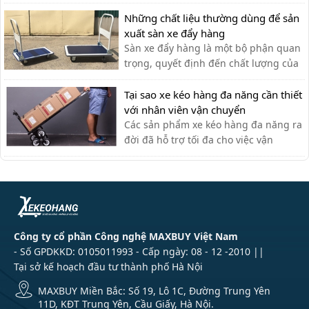
tiện lợi, bền đẹp, xe đẩy hàng Nikawa
chưa bao giờ khiến khách hàng thất
Những chất liệu thường dùng để sản
vọng.
xuất sàn xe đẩy hàng
Sàn xe đẩy hàng là một bộ phận quan
trọng, quyết định đến chất lượng của
xe đẩy. Lựa chọn chất liệu phù hợp
giúp bạn có được chiếc xe đẩy hàng
Tại sao xe kéo hàng đa năng cần thiết
ưng ý.
với nhân viên vận chuyển
Các sản phẩm xe kéo hàng đa năng ra
đời đã hỗ trợ tối đa cho việc vận
chuyển thủ công của nhân viên vận
chuyển, giúp tiết kiệm thời gian và sức
lực.
Công ty cổ phần Công nghệ MAXBUY Việt Nam
- Số GPDKKD: 0105011993 - Cấp ngày: 08 - 12 -2010 ||
Tại sở kế hoạch đầu tư thành phố Hà Nội
MAXBUY Miền Bắc: Số 19, Lô 1C, Đường Trung Yên
11D, KĐT Trung Yên, Cầu Giấy, Hà Nội.