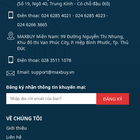
(Số 19, Ngõ 40, Trung Kính - Có chỗ đậu ôtô)
Điện thoại:
024 6285 4021
-
024 6285 4023
-
024 6266 3665
MAXBUY Miền Nam: 99 Đường Nguyễn Thị Nhung,
Khu đô thị Vạn Phúc City, P. Hiệp Bình Phước, Tp. Thủ
Đức
Điện thoại:
028 3511 1078
Email: support@maxbuy.vn
Đăng ký nhận thông tin khuyến mại:
ĐĂNG KÝ
VỀ CHÚNG TÔI
Giới thiệu
Liên hệ