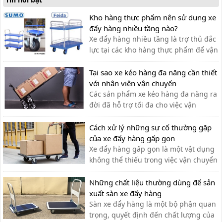
Kho hàng thực phẩm nên sử dụng xe
đẩy hàng nhiều tầng nào?
Xe đẩy hàng nhiều tầng là trợ thủ đắc
lực tại các kho hàng thực phẩm để vận
chuyển hàng hóa. Dưới đây là một số
dòng xe đẩy được ưa chuộng trên thị
Tại sao xe kéo hàng đa năng cần thiết
trường.
với nhân viên vận chuyển
Các sản phẩm xe kéo hàng đa năng ra
đời đã hỗ trợ tối đa cho việc vận
chuyển thủ công của nhân viên vận
chuyển, giúp tiết kiệm thời gian và sức
Cách xử lý những sự cố thường gặp
lực.
của xe đẩy hàng gấp gọn
Xe đẩy hàng gấp gọn là một vật dụng
không thể thiếu trong việc vận chuyển
hàng hóa. Sau một thời gian, xe có thể
gặp phải một số lỗi. Cùng tìm hiểu
Những chất liệu thường dùng để sản
trong bài viết sau
xuất sàn xe đẩy hàng
Sàn xe đẩy hàng là một bộ phận quan
trọng, quyết định đến chất lượng của