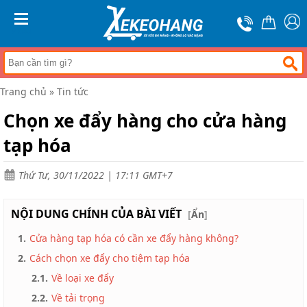
Trang
chủ
MENU
Xe
đẩy
hàng
Trang chủ
»
Tin tức
Xe
nâng
Chọn xe đẩy hàng cho cửa hàng
tay
tạp hóa
Bánh
xe
đẩy
Thứ Tư, 30/11/2022 | 17:11 GMT+7
Thương
hiệu
NỘI DUNG CHÍNH CỦA BÀI VIẾT
[
Ẩn
]
Tin
1.
Cửa hàng tạp hóa có cần xe đẩy hàng không?
tức
2.
Cách chọn xe đẩy cho tiệm tạp hóa
Liên
hệ
2.1.
Về loại xe đẩy
2.2.
Về tải trọng