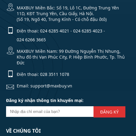
MAXBUY Miền Bắc: Số 19, Lô 1C, Đường Trung Yên
11D, KĐT Trung Yên, Cầu Giấy, Hà Nội.
(Số 19, Ngõ 40, Trung Kính - Có chỗ đậu ôtô)
Điện thoại:
024 6285 4021
-
024 6285 4023
-
024 6266 3665
MAXBUY Miền Nam: 99 Đường Nguyễn Thị Nhung,
Khu đô thị Vạn Phúc City, P. Hiệp Bình Phước, Tp. Thủ
Đức
Điện thoại:
028 3511 1078
Email: support@maxbuy.vn
Đăng ký nhận thông tin khuyến mại:
ĐĂNG KÝ
VỀ CHÚNG TÔI