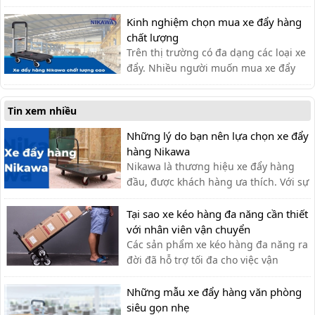
xe đẩy. Lựa chọn chất liệu phù hợp
giúp bạn có được chiếc xe đẩy hàng
Kinh nghiệm chọn mua xe đẩy hàng
ưng ý.
chất lượng
Trên thị trường có đa dạng các loại xe
đẩy. Nhiều người muốn mua xe đẩy
hàng nhưng băn khoăn không biết
nên lựa chọn xe đẩy hàng chất lượng
Tin xem nhiều
như thế nào?
Những lý do bạn nên lựa chọn xe đẩy
hàng Nikawa
Nikawa là thương hiệu xe đẩy hàng
đầu, được khách hàng ưa thích. Với sự
tiện lợi, bền đẹp, xe đẩy hàng Nikawa
chưa bao giờ khiến khách hàng thất
Tại sao xe kéo hàng đa năng cần thiết
vọng.
với nhân viên vận chuyển
Các sản phẩm xe kéo hàng đa năng ra
đời đã hỗ trợ tối đa cho việc vận
chuyển thủ công của nhân viên vận
chuyển, giúp tiết kiệm thời gian và sức
Những mẫu xe đẩy hàng văn phòng
lực.
siêu gọn nhẹ