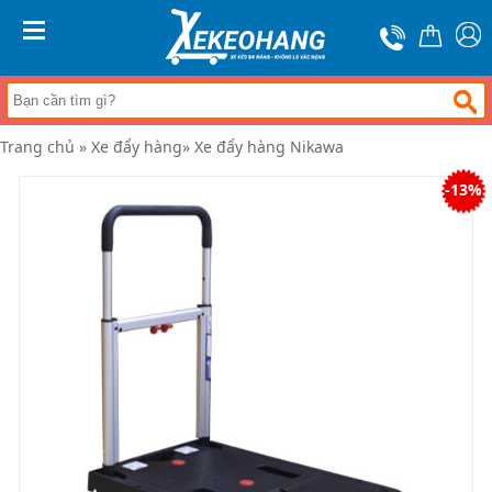
Trang
chủ
MENU
Xe
đẩy
hàng
Trang chủ
»
Xe đẩy hàng
»
Xe đẩy hàng Nikawa
Xe
nâng
-13%
tay
Bánh
xe
đẩy
Thương
hiệu
Tin
tức
Liên
hệ