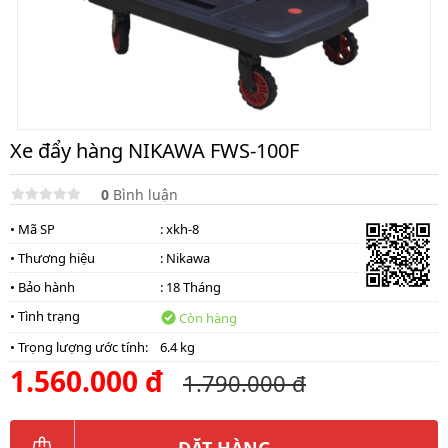
Xe đẩy hàng NIKAWA FWS-100F
0
Bình luận
• Mã SP
: xkh-8
• Thương hiệu
:
Nikawa
• Bảo hành
: 18 Tháng
• Tình trạng
Còn hàng
• Trọng lượng ước tính:
6.4 kg
1.560.000 đ
1.790.000 đ
ĐẶT HÀNG