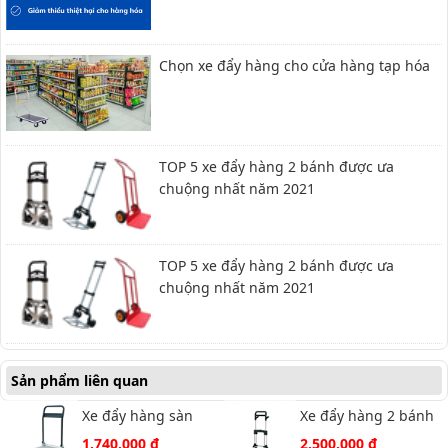
Chọn xe đẩy hàng cho cửa hàng tạp hóa
TOP 5 xe đẩy hàng 2 bánh được ưa
chuộng nhất năm 2021
TOP 5 xe đẩy hàng 2 bánh được ưa
chuộng nhất năm 2021
Sản phẩm liên quan
Xe đẩy hàng sàn
Xe đẩy hàng 2 bánh
nhôm Nikawa FWS-
Nikawa NK-200DN
1.740.000 đ
2.500.000 đ