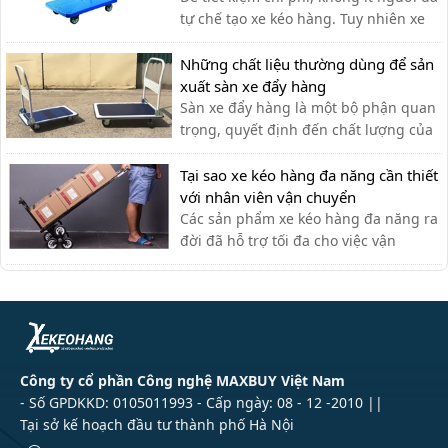
tầng được ứng dụng như […]
tự chế tạo xe kéo hàng. Tuy nhiên xe
kéo hàng tự chế có ưu nhược điểm gì,
có nên dùng hay không?
Những chất liệu thường dùng để sản
xuất sàn xe đẩy hàng
Sàn xe đẩy hàng là một bộ phận quan
trọng, quyết định đến chất lượng của
xe đẩy. Lựa chọn chất liệu phù hợp
giúp bạn có được chiếc xe đẩy hàng
Tại sao xe kéo hàng đa năng cần thiết
ưng ý.
với nhân viên vận chuyển
Các sản phẩm xe kéo hàng đa năng ra
đời đã hỗ trợ tối đa cho việc vận
chuyển thủ công của nhân viên vận
chuyển, giúp tiết kiệm thời gian và sức
lực.
Công ty cổ phần Công nghệ MAXBUY Việt Nam
- Số GPDKKD: 0105011993 - Cấp ngày: 08 - 12 -2010 ||
Tại sở kế hoạch đầu tư thành phố Hà Nội