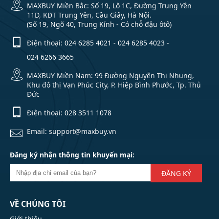
MAXBUY Miền Bắc: Số 19, Lô 1C, Đường Trung Yên
11D, KĐT Trung Yên, Cầu Giấy, Hà Nội.
(Số 19, Ngõ 40, Trung Kính - Có chỗ đậu ôtô)
Điện thoại:
024 6285 4021
-
024 6285 4023
-
024 6266 3665
MAXBUY Miền Nam: 99 Đường Nguyễn Thị Nhung,
Khu đô thị Vạn Phúc City, P. Hiệp Bình Phước, Tp. Thủ
Đức
Điện thoại:
028 3511 1078
Email: support@maxbuy.vn
Đăng ký nhận thông tin khuyến mại:
ĐĂNG KÝ
VỀ CHÚNG TÔI
Giới thiệu