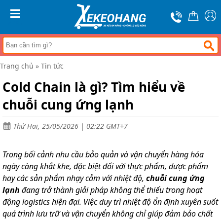
Trang
chủ
MENU
Xe
đẩy
hàng
Trang chủ
»
Tin tức
Xe
nâng
Cold Chain là gì? Tìm hiểu về
tay
chuỗi cung ứng lạnh
Bánh
xe
đẩy
Thứ Hai, 25/05/2026 | 02:22 GMT+7
Thương
hiệu
Trong bối cảnh nhu cầu bảo quản và vận chuyển hàng hóa
Tin
ngày càng khắt khe, đặc biệt đối với thực phẩm, dược phẩm
tức
hay các sản phẩm nhạy cảm với nhiệt độ,
chuỗi cung ứng
lạnh
đang trở thành giải pháp không thể thiếu trong hoạt
Liên
hệ
động logistics hiện đại. Việc duy trì nhiệt độ ổn định xuyên suốt
quá trình lưu trữ và vận chuyển không chỉ giúp đảm bảo chất