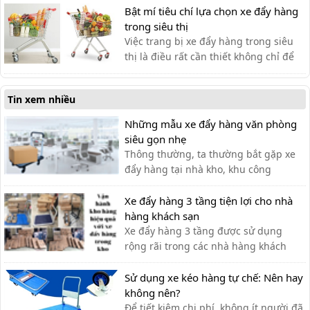
có nên dùng hay không?
Bật mí tiêu chí lựa chọn xe đẩy hàng
trong siêu thị
Việc trang bị xe đẩy hàng trong siêu
thị là điều rất cần thiết không chỉ để
khách hàng đựng đồ khi mua sắm mà
còn hỗ trợ vận chuyển hàng hóa.
Tin xem nhiều
Những mẫu xe đẩy hàng văn phòng
siêu gọn nhẹ
Thông thường, ta thường bắt gặp xe
đẩy hàng tại nhà kho, khu công
nghiệp, siêu thị,… với lượng hàng hóa
cần di chuyển lớn. Tuy nhiên, xe đẩy
Xe đẩy hàng 3 tầng tiện lợi cho nhà
hàng cũng có thể được sử dụng tạo
hàng khách sạn
văn phòng cho nhiều công việc khác
Xe đẩy hàng 3 tầng được sử dụng
nhau như: chở tài liệu, chở bình n...
rộng rãi trong các nhà hàng khách
sạn bởi sự tiện ích. Với thiết kế thanh
lịch, tính ứng dụng cao, các loại xe
Sử dụng xe kéo hàng tự chế: Nên hay
đẩy hàng nhiều tầng là sự lựa chọn tối
không nên?
ưu nhất cho các nhà hàng. Xe đẩy 3
Để tiết kiệm chi phí, không ít người đã