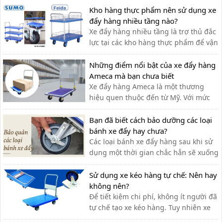
Kho hàng thực phẩm nên sử dụng xe
đẩy hàng nhiều tầng nào?
Xe đẩy hàng nhiều tầng là trợ thủ đắc
lực tại các kho hàng thực phẩm để vận
chuyển hàng hóa. Dưới đây là một số
dòng xe đẩy được ưa chuộng trên thị
Những điểm nổi bật của xe đẩy hàng
trường.
Ameca mà bạn chưa biết
Xe đẩy hàng Ameca là một thương
hiệu quen thuộc đến từ Mỹ. Với mức
giá rẻ, phù hợp cho nhiều ngành
nghề, thương hiệu Ameca dần được
Bạn đã biết cách bảo dưỡng các loại
mọi người ưa chuộng sử dụng.
bánh xe đẩy hay chưa?
Các loại bánh xe đẩy hàng sau khi sử
dụng một thời gian chắc hẳn sẽ xuống
cấp và không thể vận hành một cách
linh hoạt,do đó ta cần có cách bảo
Sử dụng xe kéo hàng tự chế: Nên hay
dưỡng chính xác
không nên?
Để tiết kiệm chi phí, không ít người đã
tự chế tạo xe kéo hàng. Tuy nhiên xe
kéo hàng tự chế có ưu nhược điểm gì,