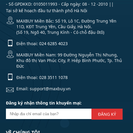
- Số GPDKKD: 0105011993 - Cấp ngày: 08 - 12 -2010 ||
Tại sở kế hoạch đầu tư thành phố Hà Nội
MAXBUY Miền Bắc: Số 19, Lô 1C, Đường Trung Yên
11D, KĐT Trung Yên, Cầu Giấy, Hà Nội.
(Số 19, Ngõ 40, Trung Kính - Có chỗ đậu ôtô)
Điện thoại:
024 6285 4023
MAXBUY Miền Nam: 99 Đường Nguyễn Thị Nhung,
Khu đô thị Vạn Phúc City, P. Hiệp Bình Phước, Tp. Thủ
Đức
Điện thoại:
028 3511 1078
Email: support@maxbuy.vn
Đăng ký nhận thông tin khuyến mại:
ĐĂNG KÝ
VỀ CHÚNG TÔI