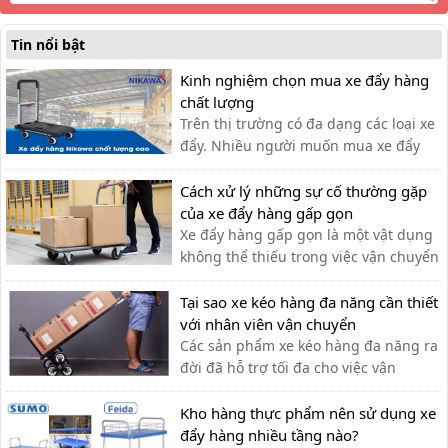
Tin nổi bật
Kinh nghiệm chọn mua xe đẩy hàng
chất lượng
Trên thị trường có đa dạng các loại xe
đẩy. Nhiều người muốn mua xe đẩy
hàng nhưng băn khoăn không biết
nên lựa chọn xe đẩy hàng chất lượng
Cách xử lý những sự cố thường gặp
như thế nào?
của xe đẩy hàng gấp gọn
Xe đẩy hàng gấp gọn là một vật dụng
không thể thiếu trong việc vận chuyển
hàng hóa. Sau một thời gian, xe có thể
gặp phải một số lỗi. Cùng tìm hiểu
Tại sao xe kéo hàng đa năng cần thiết
trong bài viết sau
với nhân viên vận chuyển
Các sản phẩm xe kéo hàng đa năng ra
đời đã hỗ trợ tối đa cho việc vận
chuyển thủ công của nhân viên vận
chuyển, giúp tiết kiệm thời gian và sức
Kho hàng thực phẩm nên sử dụng xe
lực.
đẩy hàng nhiều tầng nào?