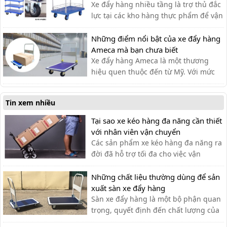
Xe đẩy hàng nhiều tầng là trợ thủ đắc
lực tại các kho hàng thực phẩm để vận
chuyển hàng hóa. Dưới đây là một số
dòng xe đẩy được ưa chuộng trên thị
Những điểm nổi bật của xe đẩy hàng
trường.
Ameca mà bạn chưa biết
Xe đẩy hàng Ameca là một thương
hiệu quen thuộc đến từ Mỹ. Với mức
giá rẻ, phù hợp cho nhiều ngành
nghề, thương hiệu Ameca dần được
Tin xem nhiều
mọi người ưa chuộng sử dụng.
Tại sao xe kéo hàng đa năng cần thiết
với nhân viên vận chuyển
Các sản phẩm xe kéo hàng đa năng ra
đời đã hỗ trợ tối đa cho việc vận
chuyển thủ công của nhân viên vận
chuyển, giúp tiết kiệm thời gian và sức
Những chất liệu thường dùng để sản
lực.
xuất sàn xe đẩy hàng
Sàn xe đẩy hàng là một bộ phận quan
trọng, quyết định đến chất lượng của
xe đẩy. Lựa chọn chất liệu phù hợp