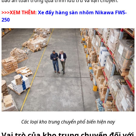
bảo an toàn trong quá trình lưu trữ và vận chuyển.
>>>XEM THÊM:
Xe đẩy hàng sàn nhôm Nikawa FWS-
250
Các loại kho trung chuyển phổ biến hiện nay
Vai trò của kho trung chuyển đối với