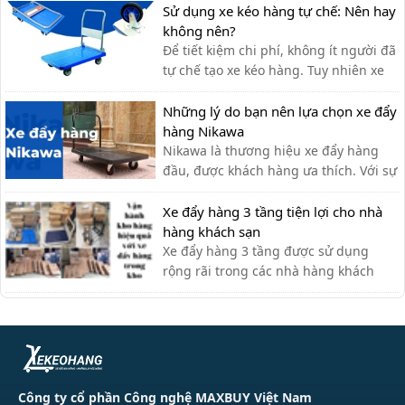
giúp bạn có được chiếc xe đẩy hàng
Sử dụng xe kéo hàng tự chế: Nên hay
ưng ý.
không nên?
Để tiết kiệm chi phí, không ít người đã
tự chế tạo xe kéo hàng. Tuy nhiên xe
kéo hàng tự chế có ưu nhược điểm gì,
có nên dùng hay không?
Những lý do bạn nên lựa chọn xe đẩy
hàng Nikawa
Nikawa là thương hiệu xe đẩy hàng
đầu, được khách hàng ưa thích. Với sự
tiện lợi, bền đẹp, xe đẩy hàng Nikawa
chưa bao giờ khiến khách hàng thất
Xe đẩy hàng 3 tầng tiện lợi cho nhà
vọng.
hàng khách sạn
Xe đẩy hàng 3 tầng được sử dụng
rộng rãi trong các nhà hàng khách
sạn bởi sự tiện ích. Với thiết kế thanh
lịch, tính ứng dụng cao, các loại xe
đẩy hàng nhiều tầng là sự lựa chọn tối
ưu nhất cho các nhà hàng. Xe đẩy 3
tầng được ứng dụng như […]
Công ty cổ phần Công nghệ MAXBUY Việt Nam