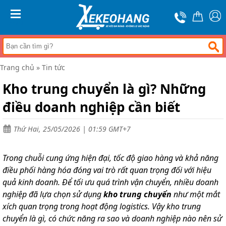
Trang
chủ
MENU
Xe
đẩy
hàng
Trang chủ
»
Tin tức
Xe
nâng
Kho trung chuyển là gì? Những
tay
điều doanh nghiệp cần biết
Bánh
xe
đẩy
Thứ Hai, 25/05/2026 | 01:59 GMT+7
Thương
hiệu
Trong chuỗi cung ứng hiện đại, tốc độ giao hàng và khả năng
Tin
điều phối hàng hóa đóng vai trò rất quan trọng đối với hiệu
tức
quả kinh doanh. Để tối ưu quá trình vận chuyển, nhiều doanh
nghiệp đã lựa chọn sử dụng
kho trung chuyển
như một mắt
Liên
hệ
xích quan trọng trong hoạt động logistics. Vậy kho trung
chuyển là gì, có chức năng ra sao và doanh nghiệp nào nên sử