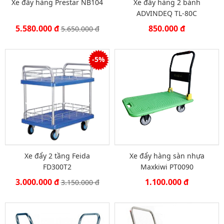
Xe đẩy hàng Prestar NB104
Xe đẩy hàng 2 bánh
ADVINDEQ TL-80C
5.580.000 đ
850.000 đ
5.650.000 đ
-5%
Xe đẩy 2 tầng Feida
Xe đẩy hàng sàn nhựa
FD300T2
Maxkiwi PT0090
3.000.000 đ
1.100.000 đ
3.150.000 đ