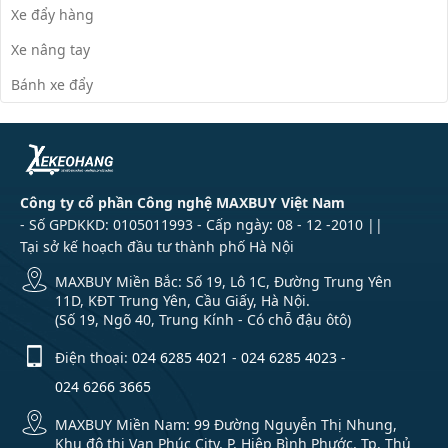
Xe đẩy hàng
Xe nâng tay
Bánh xe đẩy
Công ty cổ phần Công nghệ MAXBUY Việt Nam
- Số GPDKKD: 0105011993 - Cấp ngày: 08 - 12 -2010 ||
Tại sở kế hoạch đầu tư thành phố Hà Nội
MAXBUY Miền Bắc: Số 19, Lô 1C, Đường Trung Yên
11D, KĐT Trung Yên, Cầu Giấy, Hà Nội.
(Số 19, Ngõ 40, Trung Kính - Có chỗ đậu ôtô)
Điện thoại:
024 6285 4021
-
024 6285 4023
-
024 6266 3665
MAXBUY Miền Nam: 99 Đường Nguyễn Thị Nhung,
Khu đô thị Vạn Phúc City, P. Hiệp Bình Phước, Tp. Thủ