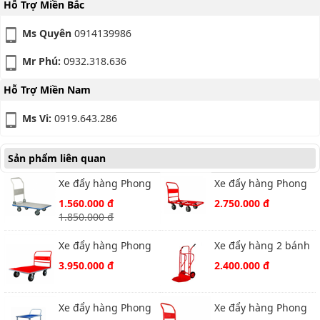
Hỗ Trợ Miền Bắc
Ms Quyên
0914139986
Mr Phú:
0932.318.636
Hỗ Trợ Miền Nam
Ms Vi:
0919.643.286
Sản phẩm liên quan
Xe đẩy hàng Phong
Xe đẩy hàng Phong
Thạnh XTB 100DG
Thạnh XTH200N
1.560.000 đ
2.750.000 đ
1.850.000 đ
Xe đẩy hàng Phong
Xe đẩy hàng 2 bánh
Thạnh XTH250S1
Phong Thạnh X550
3.950.000 đ
2.400.000 đ
Xe đẩy hàng Phong
Xe đẩy hàng Phong