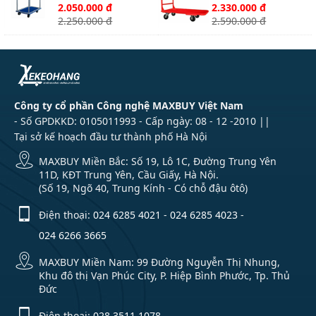
Thạnh XTB100T2
Thạnh XTH130T
2.050.000 đ
2.330.000 đ
2.250.000 đ
2.590.000 đ
Công ty cổ phần Công nghệ MAXBUY Việt Nam
- Số GPDKKD: 0105011993 - Cấp ngày: 08 - 12 -2010 ||
Tại sở kế hoạch đầu tư thành phố Hà Nội
MAXBUY Miền Bắc: Số 19, Lô 1C, Đường Trung Yên
11D, KĐT Trung Yên, Cầu Giấy, Hà Nội.
(Số 19, Ngõ 40, Trung Kính - Có chỗ đậu ôtô)
Điện thoại:
024 6285 4021
-
024 6285 4023
-
024 6266 3665
MAXBUY Miền Nam: 99 Đường Nguyễn Thị Nhung,
Khu đô thị Vạn Phúc City, P. Hiệp Bình Phước, Tp. Thủ
Đức
Điện thoại:
028 3511 1078