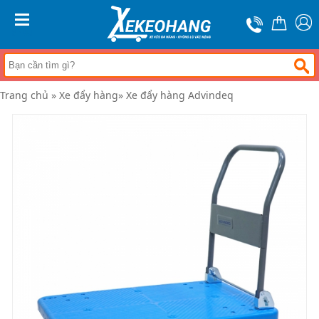
Trang
chủ
MENU
Xe
đẩy
hàng
Trang chủ
»
Xe đẩy hàng
»
Xe đẩy hàng Advindeq
Xe
nâng
tay
Bánh
xe
đẩy
Thương
hiệu
Tin
tức
Liên
hệ