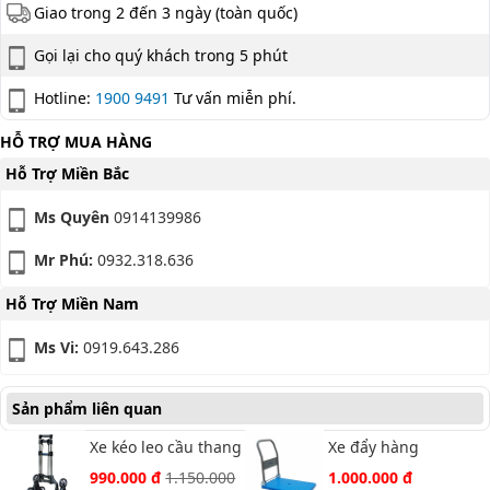
Giao trong 2 đến 3 ngày (toàn quốc)
Gọi lại cho quý khách trong 5 phút
Hotline:
1900 9491
Tư vấn miễn phí.
HỖ TRỢ MUA HÀNG
Hỗ Trợ Miền Bắc
Ms Quyên
0914139986
Mr Phú:
0932.318.636
Hỗ Trợ Miền Nam
Ms Vi:
0919.643.286
Sản phẩm liên quan
Xe kéo leo cầu thang
Xe đẩy hàng
ADVINDEQ TL-35/70
Advindeq PT-150
990.000 đ
1.150.000
1.000.000 đ