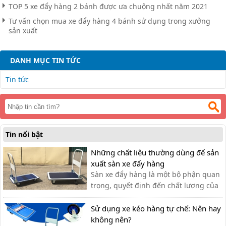
TOP 5 xe đẩy hàng 2 bánh được ưa chuộng nhất năm 2021
Tư vấn chọn mua xe đẩy hàng 4 bánh sử dụng trong xưởng
sản xuất
DANH MỤC TIN TỨC
Tin tức
Tin nổi bật
Những chất liệu thường dùng để sản
xuất sàn xe đẩy hàng
Sàn xe đẩy hàng là một bộ phận quan
trọng, quyết định đến chất lượng của
xe đẩy. Lựa chọn chất liệu phù hợp
giúp bạn có được chiếc xe đẩy hàng
Sử dụng xe kéo hàng tự chế: Nên hay
ưng ý.
không nên?