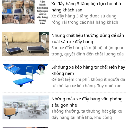
Xe đẩy hàng 3 tầng tiện lợi cho nhà
hàng khách sạn
Xe đẩy hàng 3 tầng được sử dụng
rộng rãi trong các nhà hàng khách
sạn bởi sự tiện ích. Với thiết kế thanh
lịch, tính ứng dụng cao, các loại xe
Những chất liệu thường dùng để sản
đẩy hàng nhiều tầng là sự lựa chọn tối
xuất sàn xe đẩy hàng
ưu nhất cho các nhà hàng. Xe đẩy 3
Sàn xe đẩy hàng là một bộ phận quan
tầng được ứng dụng như […]
trọng, quyết định đến chất lượng của
xe đẩy. Lựa chọn chất liệu phù hợp
giúp bạn có được chiếc xe đẩy hàng
Sử dụng xe kéo hàng tự chế: Nên hay
ưng ý.
không nên?
Để tiết kiệm chi phí, không ít người đã
tự chế tạo xe kéo hàng. Tuy nhiên xe
kéo hàng tự chế có ưu nhược điểm gì,
có nên dùng hay không?
Những mẫu xe đẩy hàng văn phòng
siêu gọn nhẹ
Thông thường, ta thường bắt gặp xe
đẩy hàng tại nhà kho, khu công
nghiệp, siêu thị,… với lượng hàng hóa