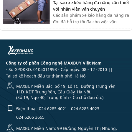
cần di chuyển lớn. Tuy nhiên, xe đẩy
Tại sao xe kéo hàng đa năng cần thiết
hàng cũng có thể được sử dụng tạo
với nhân viên vận chuyển
văn phòng cho nhiều công việc khác
Các sản phẩm xe kéo hàng đa năng ra
nhau như: chở tài liệu, chở bình n...
đời đã hỗ trợ tối đa cho việc vận
chuyển thủ công của nhân viên vận
chuyển, giúp tiết kiệm thời gian và sức
lực.
Công ty cổ phần Công nghệ MAXBUY Việt Nam
- Số GPDKKD: 0105011993 - Cấp ngày: 08 - 12 -2010 ||
Tại sở kế hoạch đầu tư thành phố Hà Nội
MAXBUY Miền Bắc: Số 19, Lô 1C, Đường Trung Yên
11D, KĐT Trung Yên, Cầu Giấy, Hà Nội.
(Số 19, Ngõ 40, Trung Kính - Có chỗ đậu ôtô)
Điện thoại:
024 6285 4021
-
024 6285 4023
-
024 6266 3665
MAXBUY Miền Nam: 99 Đường Nguyễn Thị Nhung,