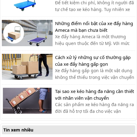
Để tiết kiệm chi phí, không ít người đã
tự chế tạo xe kéo hàng. Tuy nhiên xe
kéo hàng tự chế có ưu nhược điểm gì,
có nên dùng hay không?
Những điểm nổi bật của xe đẩy hàng
Ameca mà bạn chưa biết
Xe đẩy hàng Ameca là một thương
hiệu quen thuộc đến từ Mỹ. Với mức
giá rẻ, phù hợp cho nhiều ngành
nghề, thương hiệu Ameca dần được
Cách xử lý những sự cố thường gặp
mọi người ưa chuộng sử dụng.
của xe đẩy hàng gấp gọn
Xe đẩy hàng gấp gọn là một vật dụng
không thể thiếu trong việc vận chuyển
hàng hóa. Sau một thời gian, xe có thể
gặp phải một số lỗi. Cùng tìm hiểu
Tại sao xe kéo hàng đa năng cần thiết
trong bài viết sau
với nhân viên vận chuyển
Các sản phẩm xe kéo hàng đa năng ra
đời đã hỗ trợ tối đa cho việc vận
chuyển thủ công của nhân viên vận
chuyển, giúp tiết kiệm thời gian và sức
Tin xem nhiều
lực.