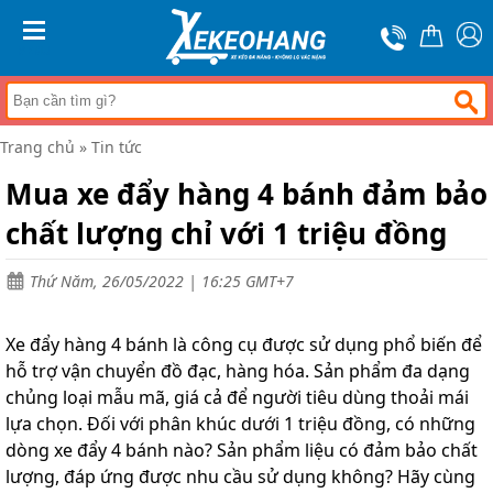
Trang
chủ
MENU
Xe
đẩy
hàng
Trang chủ
»
Tin tức
Xe
nâng
Mua xe đẩy hàng 4 bánh đảm bảo
tay
chất lượng chỉ với 1 triệu đồng
Bánh
xe
đẩy
Thứ Năm, 26/05/2022 | 16:25 GMT+7
Thương
hiệu
Xe đẩy hàng 4 bánh là công cụ được sử dụng phổ biến để
Tin
hỗ trợ vận chuyển đồ đạc, hàng hóa. Sản phẩm đa dạng
tức
chủng loại mẫu mã, giá cả để người tiêu dùng thoải mái
lựa chọn. Đối với phân khúc dưới 1 triệu đồng, có những
Liên
hệ
dòng xe đẩy 4 bánh nào? Sản phẩm liệu có đảm bảo chất
lượng, đáp ứng được nhu cầu sử dụng không? Hãy cùng