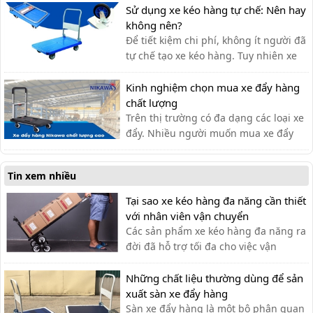
chưa bao giờ khiến khách hàng thất
Sử dụng xe kéo hàng tự chế: Nên hay
vọng.
không nên?
Để tiết kiệm chi phí, không ít người đã
tự chế tạo xe kéo hàng. Tuy nhiên xe
kéo hàng tự chế có ưu nhược điểm gì,
có nên dùng hay không?
Kinh nghiệm chọn mua xe đẩy hàng
chất lượng
Trên thị trường có đa dạng các loại xe
đẩy. Nhiều người muốn mua xe đẩy
hàng nhưng băn khoăn không biết
nên lựa chọn xe đẩy hàng chất lượng
Tin xem nhiều
như thế nào?
Tại sao xe kéo hàng đa năng cần thiết
với nhân viên vận chuyển
Các sản phẩm xe kéo hàng đa năng ra
đời đã hỗ trợ tối đa cho việc vận
chuyển thủ công của nhân viên vận
chuyển, giúp tiết kiệm thời gian và sức
Những chất liệu thường dùng để sản
lực.
xuất sàn xe đẩy hàng
Sàn xe đẩy hàng là một bộ phận quan