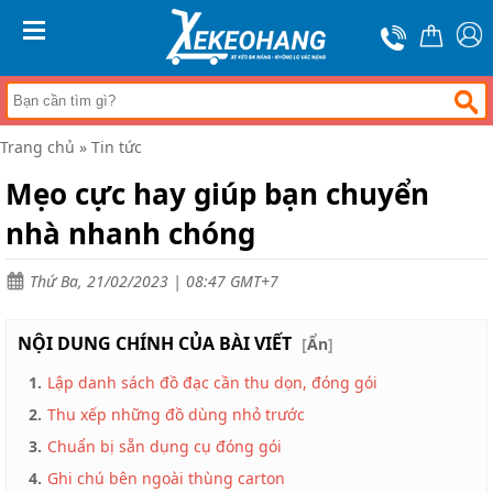
Trang
chủ
MENU
Xe
đẩy
hàng
Trang chủ
»
Tin tức
Xe
nâng
Mẹo cực hay giúp bạn chuyển
tay
nhà nhanh chóng
Bánh
xe
đẩy
Thứ Ba, 21/02/2023 | 08:47 GMT+7
Thương
hiệu
NỘI DUNG CHÍNH CỦA BÀI VIẾT
[
Ẩn
]
Tin
1.
Lập danh sách đồ đạc cần thu dọn, đóng gói
tức
2.
Thu xếp những đồ dùng nhỏ trước
Liên
hệ
3.
Chuẩn bị sẵn dụng cụ đóng gói
4.
Ghi chú bên ngoài thùng carton