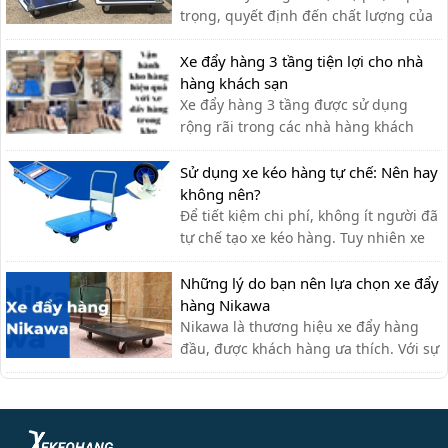
trọng, quyết định đến chất lượng của
xe đẩy. Lựa chọn chất liệu phù hợp
giúp bạn có được chiếc xe đẩy hàng
Xe đẩy hàng 3 tầng tiện lợi cho nhà
ưng ý.
hàng khách sạn
Xe đẩy hàng 3 tầng được sử dụng
rộng rãi trong các nhà hàng khách
sạn bởi sự tiện ích. Với thiết kế thanh
lịch, tính ứng dụng cao, các loại xe
Sử dụng xe kéo hàng tự chế: Nên hay
đẩy hàng nhiều tầng là sự lựa chọn tối
không nên?
ưu nhất cho các nhà hàng. Xe đẩy 3
Để tiết kiệm chi phí, không ít người đã
tầng được ứng dụng như […]
tự chế tạo xe kéo hàng. Tuy nhiên xe
kéo hàng tự chế có ưu nhược điểm gì,
có nên dùng hay không?
Những lý do bạn nên lựa chọn xe đẩy
hàng Nikawa
Nikawa là thương hiệu xe đẩy hàng
đầu, được khách hàng ưa thích. Với sự
tiện lợi, bền đẹp, xe đẩy hàng Nikawa
chưa bao giờ khiến khách hàng thất
vọng.