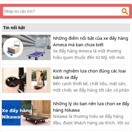
Tin nổi bật
Những điểm nổi bật của xe đẩy hàng
Ameca mà bạn chưa biết
Xe đẩy hàng Ameca là một thương
hiệu quen thuộc đến từ Mỹ. Với mức
giá rẻ, phù hợp cho nhiều ngành
nghề, thương hiệu Ameca dần được
Kinh nghiệm lựa chọn đúng các loại
mọi người ưa chuộng sử dụng.
bánh xe đẩy
Bên cạnh thiết kế, chất liệu, mặt sàn,
một chiếc xe đẩy hàng tốt cần có phần
bánh xe thích hợp. Vậy làm thế nào để
chọn được các loại bánh xe phù hợp?
Những lý do bạn nên lựa chọn xe đẩy
hàng Nikawa
Nikawa là thương hiệu xe đẩy hàng
đầu, được khách hàng ưa thích. Với sự
tiện lợi, bền đẹp, xe đẩy hàng Nikawa