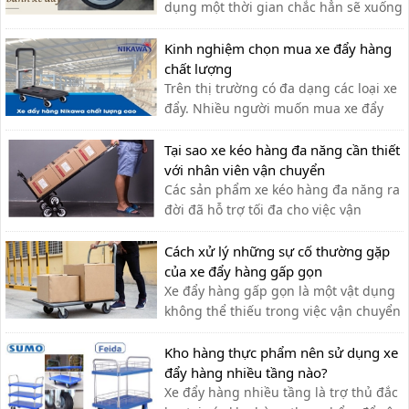
dụng một thời gian chắc hẳn sẽ xuống
cấp và không thể vận hành một cách
linh hoạt,do đó ta cần có cách bảo
Kinh nghiệm chọn mua xe đẩy hàng
dưỡng chính xác
chất lượng
Trên thị trường có đa dạng các loại xe
đẩy. Nhiều người muốn mua xe đẩy
hàng nhưng băn khoăn không biết
nên lựa chọn xe đẩy hàng chất lượng
Tại sao xe kéo hàng đa năng cần thiết
như thế nào?
với nhân viên vận chuyển
Các sản phẩm xe kéo hàng đa năng ra
đời đã hỗ trợ tối đa cho việc vận
chuyển thủ công của nhân viên vận
chuyển, giúp tiết kiệm thời gian và sức
Cách xử lý những sự cố thường gặp
lực.
của xe đẩy hàng gấp gọn
Xe đẩy hàng gấp gọn là một vật dụng
không thể thiếu trong việc vận chuyển
hàng hóa. Sau một thời gian, xe có thể
gặp phải một số lỗi. Cùng tìm hiểu
Kho hàng thực phẩm nên sử dụng xe
trong bài viết sau
đẩy hàng nhiều tầng nào?
Xe đẩy hàng nhiều tầng là trợ thủ đắc