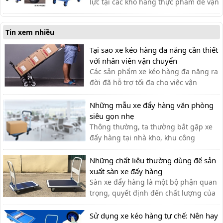
lực tại các kho hàng thực phẩm để vận
chuyển hàng hóa. Dưới đây là một số
dòng xe đẩy được ưa chuộng trên thị
Tin xem nhiều
trường.
Tại sao xe kéo hàng đa năng cần thiết
với nhân viên vận chuyển
Các sản phẩm xe kéo hàng đa năng ra
đời đã hỗ trợ tối đa cho việc vận
chuyển thủ công của nhân viên vận
chuyển, giúp tiết kiệm thời gian và sức
Những mẫu xe đẩy hàng văn phòng
lực.
siêu gọn nhẹ
Thông thường, ta thường bắt gặp xe
đẩy hàng tại nhà kho, khu công
nghiệp, siêu thị,… với lượng hàng hóa
cần di chuyển lớn. Tuy nhiên, xe đẩy
Những chất liệu thường dùng để sản
hàng cũng có thể được sử dụng tạo
xuất sàn xe đẩy hàng
văn phòng cho nhiều công việc khác
Sàn xe đẩy hàng là một bộ phận quan
nhau như: chở tài liệu, chở bình n...
trọng, quyết định đến chất lượng của
xe đẩy. Lựa chọn chất liệu phù hợp
giúp bạn có được chiếc xe đẩy hàng
Sử dụng xe kéo hàng tự chế: Nên hay