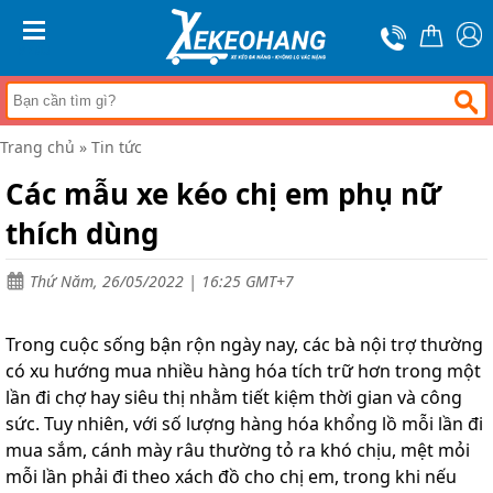
Trang
chủ
MENU
Xe
đẩy
hàng
Trang chủ
»
Tin tức
Xe
nâng
Các mẫu xe kéo chị em phụ nữ
tay
thích dùng
Bánh
xe
đẩy
Thứ Năm, 26/05/2022 | 16:25 GMT+7
Thương
hiệu
Trong cuộc sống bận rộn ngày nay, các bà nội trợ thường
Tin
có xu hướng mua nhiều hàng hóa tích trữ hơn trong một
tức
lần đi chợ hay siêu thị nhằm tiết kiệm thời gian và công
sức. Tuy nhiên, với số lượng hàng hóa khổng lồ mỗi lần đi
Liên
hệ
mua sắm, cánh mày râu thường tỏ ra khó chịu, mệt mỏi
mỗi lần phải đi theo xách đồ cho chị em, trong khi nếu