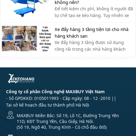
ưng ý.
không nên?
Để tiết kiệm chi phí, không ít người đã
tự chế tạo xe kéo hàng. Tuy nhiên xe
kéo hàng tự chế có ưu nhược điểm gì,
có nên dùng hay không?
Xe đẩy hàng 3 tầng tiện lợi cho nhà
hàng khách sạn
Xe đẩy hàng 3 tầng được sử dụng
rộng rãi trong các nhà hàng khách
sạn bởi sự tiện ích. Với thiết kế thanh
lịch, tính ứng dụng cao, các loại xe
đẩy hàng nhiều tầng là sự lựa chọn tối
ưu nhất cho các nhà hàng. Xe đẩy 3
tầng được ứng dụng như […]
Công ty cổ phần Công nghệ MAXBUY Việt Nam
- Số GPDKKD: 0105011993 - Cấp ngày: 08 - 12 -2010 ||
Tại sở kế hoạch đầu tư thành phố Hà Nội
MAXBUY Miền Bắc: Số 19, Lô 1C, Đường Trung Yên
11D, KĐT Trung Yên, Cầu Giấy, Hà Nội.
(Số 19, Ngõ 40, Trung Kính - Có chỗ đậu ôtô)