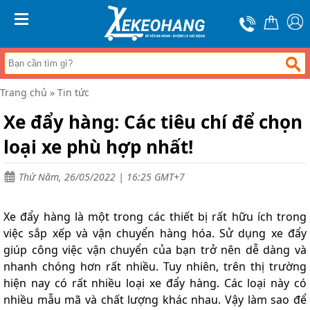
Trang
chủ
MENU
Xe
đẩy
hàng
Trang chủ
»
Tin tức
Xe
nâng
Xe đẩy hàng: Các tiêu chí để chọn
tay
loại xe phù hợp nhất!
Bánh
xe
đẩy
Thứ Năm, 26/05/2022 | 16:25 GMT+7
Thương
hiệu
Xe đẩy hàng là một trong các thiết bị rất hữu ích trong
Tin
việc sắp xếp và vận chuyển hàng hóa. Sử dụng xe đẩy
tức
giúp công việc vận chuyển của bạn trở nên dễ dàng và
nhanh chóng hơn rất nhiều. Tuy nhiên, trên thị trường
Liên
hệ
hiện nay có rất nhiều loại xe đẩy hàng. Các loại này có
nhiều mẫu mã và chất lượng khác nhau. Vậy làm sao để