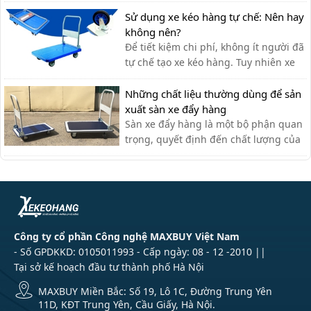
sạn bởi sự tiện ích. Với thiết kế thanh
lịch, tính ứng dụng cao, các loại xe
Sử dụng xe kéo hàng tự chế: Nên hay
đẩy hàng nhiều tầng là sự lựa chọn tối
không nên?
ưu nhất cho các nhà hàng. Xe đẩy 3
Để tiết kiệm chi phí, không ít người đã
tầng được ứng dụng như […]
tự chế tạo xe kéo hàng. Tuy nhiên xe
kéo hàng tự chế có ưu nhược điểm gì,
có nên dùng hay không?
Những chất liệu thường dùng để sản
xuất sàn xe đẩy hàng
Sàn xe đẩy hàng là một bộ phận quan
trọng, quyết định đến chất lượng của
xe đẩy. Lựa chọn chất liệu phù hợp
giúp bạn có được chiếc xe đẩy hàng
ưng ý.
Công ty cổ phần Công nghệ MAXBUY Việt Nam
- Số GPDKKD: 0105011993 - Cấp ngày: 08 - 12 -2010 ||
Tại sở kế hoạch đầu tư thành phố Hà Nội
MAXBUY Miền Bắc: Số 19, Lô 1C, Đường Trung Yên
11D, KĐT Trung Yên, Cầu Giấy, Hà Nội.