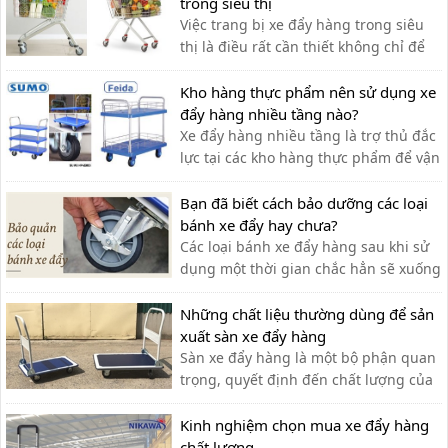
trong siêu thị
Việc trang bị xe đẩy hàng trong siêu
thị là điều rất cần thiết không chỉ để
khách hàng đựng đồ khi mua sắm mà
còn hỗ trợ vận chuyển hàng hóa.
Kho hàng thực phẩm nên sử dụng xe
đẩy hàng nhiều tầng nào?
Xe đẩy hàng nhiều tầng là trợ thủ đắc
lực tại các kho hàng thực phẩm để vận
chuyển hàng hóa. Dưới đây là một số
dòng xe đẩy được ưa chuộng trên thị
Bạn đã biết cách bảo dưỡng các loại
trường.
bánh xe đẩy hay chưa?
Các loại bánh xe đẩy hàng sau khi sử
dụng một thời gian chắc hẳn sẽ xuống
cấp và không thể vận hành một cách
linh hoạt,do đó ta cần có cách bảo
Những chất liệu thường dùng để sản
dưỡng chính xác
xuất sàn xe đẩy hàng
Sàn xe đẩy hàng là một bộ phận quan
trọng, quyết định đến chất lượng của
xe đẩy. Lựa chọn chất liệu phù hợp
giúp bạn có được chiếc xe đẩy hàng
Kinh nghiệm chọn mua xe đẩy hàng
ưng ý.
chất lượng