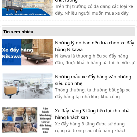
Trên thị trường có đa dạng các loại xe
đẩy. Nhiều người muốn mua xe đẩy
hàng nhưng băn khoăn không biết
nên lựa chọn xe đẩy hàng chất lượng
Tin xem nhiều
như thế nào?
Những lý do bạn nên lựa chọn xe đẩy
hàng Nikawa
Nikawa là thương hiệu xe đẩy hàng
đầu, được khách hàng ưa thích. Với sự
tiện lợi, bền đẹp, xe đẩy hàng Nikawa
chưa bao giờ khiến khách hàng thất
Những mẫu xe đẩy hàng văn phòng
vọng.
siêu gọn nhẹ
Thông thường, ta thường bắt gặp xe
đẩy hàng tại nhà kho, khu công
nghiệp, siêu thị,… với lượng hàng hóa
cần di chuyển lớn. Tuy nhiên, xe đẩy
Xe đẩy hàng 3 tầng tiện lợi cho nhà
hàng cũng có thể được sử dụng tạo
hàng khách sạn
văn phòng cho nhiều công việc khác
Xe đẩy hàng 3 tầng được sử dụng
nhau như: chở tài liệu, chở bình n...
rộng rãi trong các nhà hàng khách