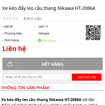
Xe kéo đẩy leo cầu thang Nikawa HT-2086A
0
Bình luận
• Mã SP
: xkh-11
• Thương hiệu
:
Nikawa
• Tình trạng
Còn hàng
Liên hệ
HẾT HÀNG
GỌI CHO TÔI
THÔNG TIN SẢN PHẨM
Xe kéo đẩy leo cầu thang Nikawa HT-2086A
với đặc