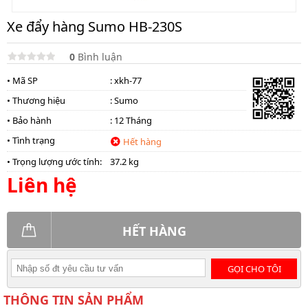
Xe đẩy hàng Sumo HB-230S
0
Bình luận
• Mã SP
: xkh-77
• Thương hiệu
:
Sumo
• Bảo hành
: 12 Tháng
• Tình trạng
Hết hàng
• Trọng lượng ước tính:
37.2 kg
Liên hệ
HẾT HÀNG
GỌI CHO TÔI
THÔNG TIN SẢN PHẨM