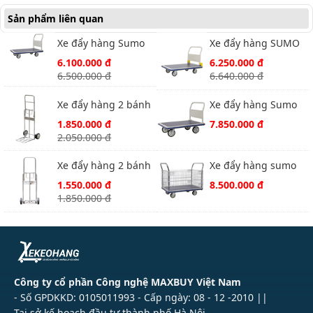
Sản phẩm liên quan
Xe đẩy hàng Sumo
Xe đẩy hàng SUMO
HG311
HG-310C
6.100.000 đ
6.250.000 đ
6.500.000 đ
6.640.000 đ
Xe đẩy hàng 2 bánh
Xe đẩy hàng Sumo
Sumo SFT3011
HG511
1.850.000 đ
7.850.000 đ
2.050.000 đ
Xe đẩy hàng 2 bánh
Xe đẩy hàng sumo
Sumo SFT2809
HG313
1.550.000 đ
8.500.000 đ
1.850.000 đ
Công ty cổ phần Công nghệ MAXBUY Việt Nam
- Số GPDKKD: 0105011993 - Cấp ngày: 08 - 12 -2010 ||
Tại sở kế hoạch đầu tư thành phố Hà Nội