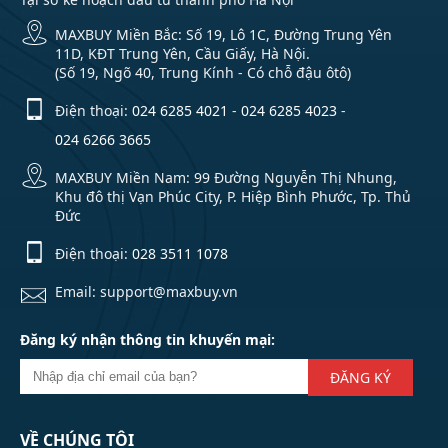
MAXBUY Miền Bắc: Số 19, Lô 1C, Đường Trung Yên
11D, KĐT Trung Yên, Cầu Giấy, Hà Nội.
(Số 19, Ngõ 40, Trung Kính - Có chỗ đậu ôtô)
Điện thoại:
024 6285 4021
-
024 6285 4023
-
024 6266 3665
MAXBUY Miền Nam: 99 Đường Nguyễn Thị Nhung,
Khu đô thị Vạn Phúc City, P. Hiệp Bình Phước, Tp. Thủ
Đức
Điện thoại:
028 3511 1078
Email: support@maxbuy.vn
Đăng ký nhận thông tin khuyến mại:
ĐĂNG KÝ
VỀ CHÚNG TÔI