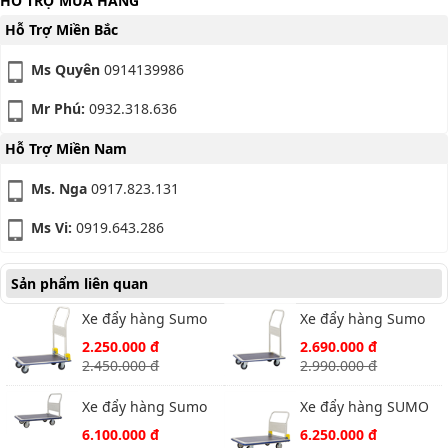
HỖ TRỢ MUA HÀNG
Hỗ Trợ Miền Bắc
Ms Quyên
0914139986
Mr Phú:
0932.318.636
Hỗ Trợ Miền Nam
Ms. Nga
0917.823.131
Ms Vi:
0919.643.286
Sản phẩm liên quan
Xe đẩy hàng Sumo
Xe đẩy hàng Sumo
HL-110C
HB211
2.250.000 đ
2.690.000 đ
2.450.000 đ
2.990.000 đ
Xe đẩy hàng Sumo
Xe đẩy hàng SUMO
HG311
HG-310C
6.100.000 đ
6.250.000 đ