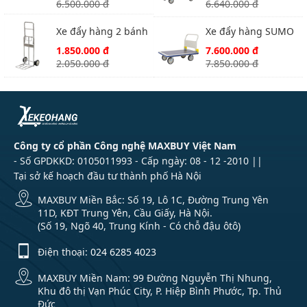
6.500.000 đ
6.640.000 đ
Xe đẩy hàng 2 bánh
Xe đẩy hàng SUMO
Sumo SFT3011
HG-510C
1.850.000 đ
7.600.000 đ
2.050.000 đ
7.850.000 đ
Công ty cổ phần Công nghệ MAXBUY Việt Nam
- Số GPDKKD: 0105011993 - Cấp ngày: 08 - 12 -2010 ||
Tại sở kế hoạch đầu tư thành phố Hà Nội
MAXBUY Miền Bắc: Số 19, Lô 1C, Đường Trung Yên
11D, KĐT Trung Yên, Cầu Giấy, Hà Nội.
(Số 19, Ngõ 40, Trung Kính - Có chỗ đậu ôtô)
Điện thoại:
024 6285 4023
MAXBUY Miền Nam: 99 Đường Nguyễn Thị Nhung,
Khu đô thị Vạn Phúc City, P. Hiệp Bình Phước, Tp. Thủ
Đức