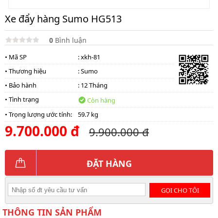
Xe đẩy hàng Sumo HG513
0
Bình luận
• Mã SP
: xkh-81
• Thương hiệu
:
Sumo
• Bảo hành
: 12 Tháng
• Tình trạng
Còn hàng
• Trọng lượng ước tính:
59.7 kg
9.700.000 đ
9.900.000 đ
ĐẶT HÀNG
GỌI CHO TÔI
THÔNG TIN SẢN PHẨM