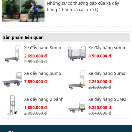
Những sự cố thường gặp của xe đẩy
hàng 2 bánh và cách xử lý
Sản phẩm liên quan
Xe đẩy hàng Sumo
Xe đẩy hàng sumo
HB211
HG313
2.690.000 đ
8.500.000 đ
2.990.000 đ
Xe đẩy hàng Sumo
Xe đẩy hàng Sumo
HG511
HL-110C
7.850.000 đ
2.250.000 đ
2.450.000 đ
Xe đẩy hàng 2 bánh
Xe đẩy hàng SUMO
Sumo SFT3011
HG-310C
1.850.000 đ
6.250.000 đ
2.050.000 đ
6.640.000 đ