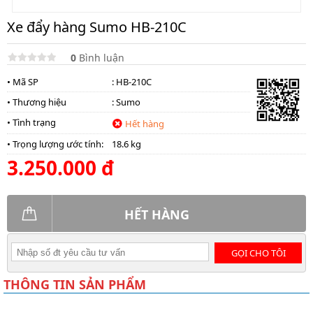
Xe đẩy hàng Sumo HB-210C
0
Bình luận
• Mã SP
: HB-210C
• Thương hiệu
:
Sumo
• Tình trạng
Hết hàng
• Trọng lượng ước tính:
18.6 kg
3.250.000 đ
HẾT HÀNG
GỌI CHO TÔI
THÔNG TIN SẢN PHẨM