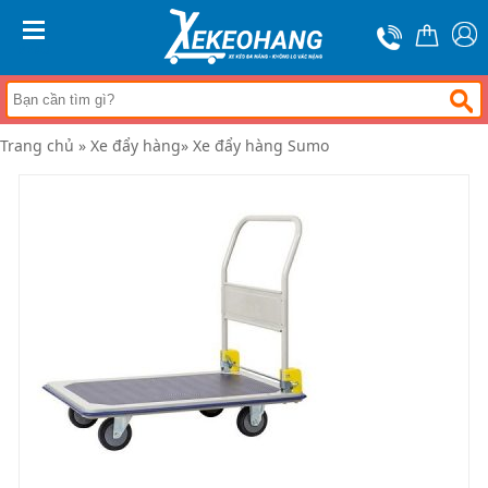
Trang
chủ
MENU
Xe
đẩy
hàng
Trang chủ
»
Xe đẩy hàng
»
Xe đẩy hàng Sumo
Xe
nâng
tay
Bánh
xe
đẩy
Thương
hiệu
Tin
tức
Liên
hệ