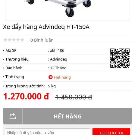
Xe đẩy hàng Advindeq HT-150A
0
Bình luận
• Mã SP
: xkh-106
• Thương hiệu
:
Advindeq
• Bảo hành
: 12 Tháng
• Tình trạng
Hết hàng
• Trọng lượng ước tính:
9 kg
1.270.000 đ
1.450.000 đ
HẾT HÀNG
GỌI CHO TÔI