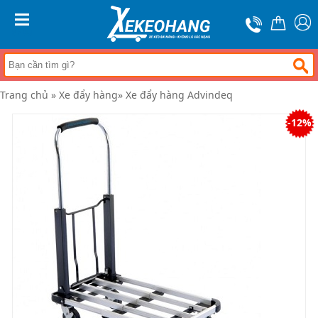
Trang
chủ
MENU
Xe
đẩy
hàng
Trang chủ
»
Xe đẩy hàng
»
Xe đẩy hàng Advindeq
Xe
nâng
-12%
tay
Bánh
xe
đẩy
Thương
hiệu
Tin
tức
Liên
hệ