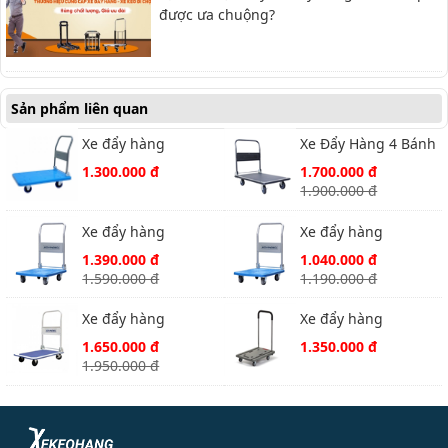
được ưa chuộng?
Sản phẩm liên quan
Xe đẩy hàng
Xe Đẩy Hàng 4 Bánh
Advindeq PT-300
Advindeq HT-320 –
1.300.000 đ
1.700.000 đ
New
320kg
1.900.000 đ
Xe đẩy hàng
Xe đẩy hàng
ADVINDEQ PT-300
ADVINDEQ PT-150
1.390.000 đ
1.040.000 đ
1.590.000 đ
1.190.000 đ
Xe đẩy hàng
Xe đẩy hàng
ADVINDEQ TL-300
ADVINDEQ AV120
1.650.000 đ
1.350.000 đ
1.950.000 đ