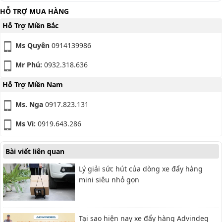
HỖ TRỢ MUA HÀNG
Hỗ Trợ Miền Bắc
Ms Quyên
0914139986
Mr Phú:
0932.318.636
Hỗ Trợ Miền Nam
Ms. Nga
0917.823.131
Ms Vi:
0919.643.286
Bài viết liên quan
Lý giải sức hút của dòng xe đẩy hàng
mini siêu nhỏ gọn
Tại sao hiện nay xe đẩy hàng Advindeq