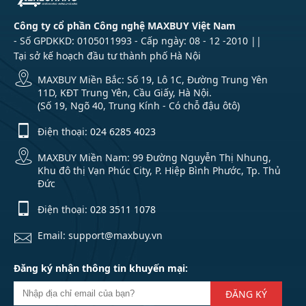
Công ty cổ phần Công nghệ MAXBUY Việt Nam
- Số GPDKKD: 0105011993 - Cấp ngày: 08 - 12 -2010 ||
Tại sở kế hoạch đầu tư thành phố Hà Nội
MAXBUY Miền Bắc: Số 19, Lô 1C, Đường Trung Yên
11D, KĐT Trung Yên, Cầu Giấy, Hà Nội.
(Số 19, Ngõ 40, Trung Kính - Có chỗ đậu ôtô)
Điện thoại:
024 6285 4023
MAXBUY Miền Nam: 99 Đường Nguyễn Thị Nhung,
Khu đô thị Vạn Phúc City, P. Hiệp Bình Phước, Tp. Thủ
Đức
Điện thoại:
028 3511 1078
Email: support@maxbuy.vn
Đăng ký nhận thông tin khuyến mại:
ĐĂNG KÝ