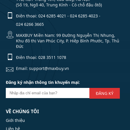
(Số 19, Ngõ 40, Trung Kính - Có chỗ đậu ôtô)
Điện thoại:
024 6285 4021
-
024 6285 4023
-
024 6266 3665
MAXBUY Miền Nam: 99 Đường Nguyễn Thị Nhung,
Khu đô thị Vạn Phúc City, P. Hiệp Bình Phước, Tp. Thủ
Đức
Điện thoại:
028 3511 1078
Email: support@maxbuy.vn
Đăng ký nhận thông tin khuyến mại:
ĐĂNG KÝ
VỀ CHÚNG TÔI
Giới thiệu
Liên hệ