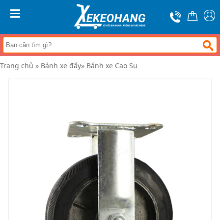
Trang
chủ
MENU
Xe
đẩy
hàng
Trang chủ
»
Bánh xe đẩy
»
Bánh xe Cao Su
Xe
nâng
tay
Bánh
xe
đẩy
Thương
hiệu
Tin
tức
Liên
hệ