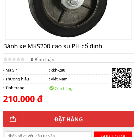
Bánh xe MKS200 cao su PH cố định
0
Bình luận
• Mã SP
: xkh-280
• Thương hiệu
:
Việt Nam
• Tình trạng
Còn hàng
210.000 đ
ĐẶT HÀNG
GỌI CHO TÔI