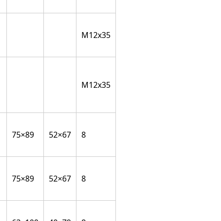
M12x35
M12x35
75×89
52×67
8
75×89
52×67
8