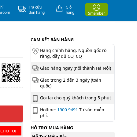
chỉ
Tra cứu
Giỏ
wroom
đơn hàng
hàng
Smember
CAM KẾT BÁN HÀNG
Hàng chính hãng. Nguồn gốc rõ
ràng, đầy đủ CO, CQ
Giao hàng ngay (nội thành Hà Nội)
Giao trong 2 đến 3 ngày (toàn
quốc)
Gọi lại cho quý khách trong 5 phút
Hotline:
1900 9491
Tư vấn miễn
phí.
HỖ TRỢ MUA HÀNG
 CHO TÔI
Hỗ Trợ Miền Bắc