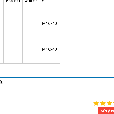
63×100
40×79
8
M16x40
M16x40
ít
Gửi ý k