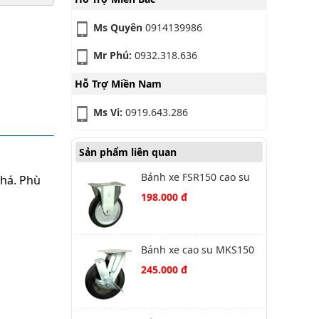
Ms Quyên
0914139986
Mr Phú:
0932.318.636
Hỗ Trợ Miền Nam
Ms Vi:
0919.643.286
Sản phẩm liên quan
Bánh xe FSR150 cao su
khá. Phù
cố định
198.000 đ
Bánh xe cao su MKS150
PH xoay khoá
245.000 đ