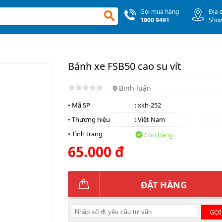
Gọi mua hàng
Địa 
1900 9491
Sho
Bánh xe FSB50 cao su vít
0
Bình luận
• Mã SP
: xkh-252
• Thương hiệu
:
Việt Nam
• Tình trạng
Còn hàng
65.000 đ
ĐẶT HÀNG
GỌI