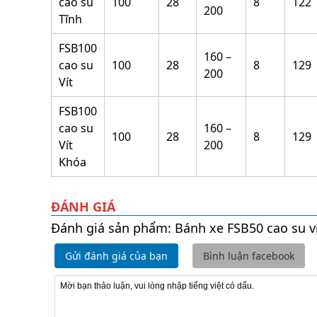
cao su
100
28
8
122
200
Tĩnh
FSB100
160 –
cao su
100
28
8
129
200
Vít
FSB100
cao su
160 –
100
28
8
129
Vít
200
Khóa
ĐÁNH GIÁ
Đánh giá sản phẩm: Bánh xe FSB50 cao su v
Gửi đánh giá của bạn
Bình luận facebook