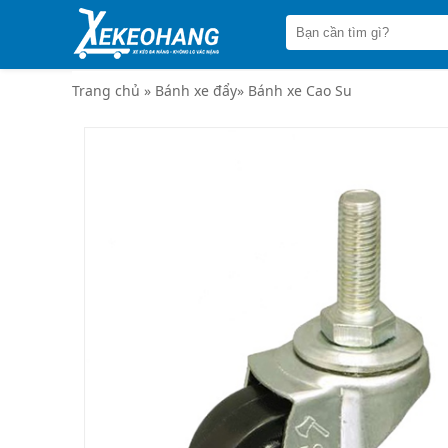
Trang
chủ
Xe
đẩy
Trang chủ
»
Bánh xe đẩy
»
Bánh xe Cao Su
hàng
Xe
nâng
tay
Bánh
xe
đẩy
Thương
hiệu
Tin
tức
Liên
hệ