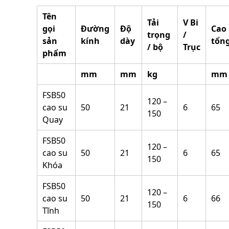
Tên
Tải
V Bi
gọi
Đường
Độ
Cao
trọng
/
sản
kính
dày
tổn
/ bộ
Trục
phẩm
mm
mm
kg
mm
FSB50
120 –
cao su
50
21
6
65
150
Quay
FSB50
120 –
cao su
50
21
6
65
150
Khóa
FSB50
120 –
cao su
50
21
6
66
150
Tĩnh