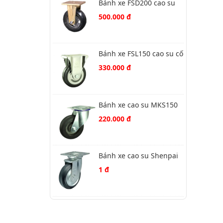
Bánh xe FSD200 cao su
SSV cố định
500.000 đ
Bánh xe FSL150 cao su cố
định
330.000 đ
Bánh xe cao su MKS150
MK xoay
220.000 đ
Bánh xe cao su Shenpai
PK130 xoay
1 đ