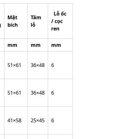
Lỗ ốc
Mặt
Tâm
/ cọc
g
bích
lỗ
ren
mm
mm
mm
51×61
36×48
6
51×61
36×48
6
41×58
25×45
6