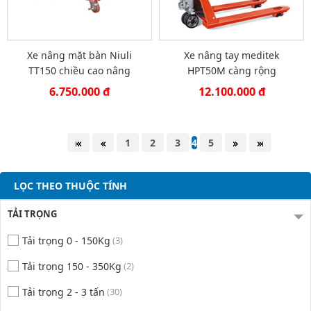
Xe nâng mặt bàn Niuli
Xe nâng tay meditek
TT150 chiều cao nâng
HPT50M càng rộng
1100mm
6.750.000 đ
12.100.000 đ
1
2
3
4
5
LỌC THEO THUỘC TÍNH
TẢI TRỌNG
Tải trọng 0 - 150Kg
(3)
Tải trọng 150 - 350Kg
(2)
Tải trọng 2 - 3 tấn
(30)