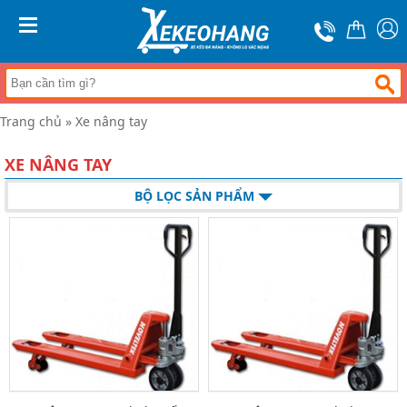
Trang
chủ
MENU
Xe
đẩy
hàng
Trang chủ
»
Xe nâng tay
Xe
nâng
tay
XE NÂNG TAY
Bánh
BỘ LỌC SẢN PHẨM
xe
đẩy
Thương
hiệu
Tin
tức
Liên
hệ