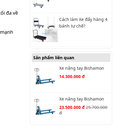
ối đa về
Cách làm Xe đẩy hàng 4
bánh tự chế?
p mạnh
Sản phẩm liên quan
Xe nâng tay Bishamon
BM25LL càng rộng
14.300.000 đ
Xe nâng tay Bishamon
BM30LL càng rộng
23.500.000 đ
25.700.000
đ