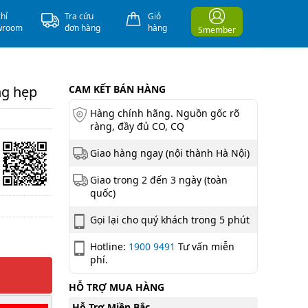
chỉ
Tra cứu
Giỏ
wroom
đơn hàng
hàng
Smember
ng hẹp
CAM KẾT BÁN HÀNG
Hàng chính hãng. Nguồn gốc rõ
ràng, đầy đủ CO, CQ
Giao hàng ngay (nội thành Hà Nội)
Giao trong 2 đến 3 ngày (toàn
quốc)
Gọi lại cho quý khách trong 5 phút
Hotline:
1900 9491
Tư vấn miễn
phí.
HỖ TRỢ MUA HÀNG
Hỗ Trợ Miền Bắc