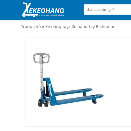
Trang
chủ
Xe
đẩy
Trang chủ
»
Xe nâng tay
»
Xe nâng tay Bishamon
hàng
Xe
nâng
tay
Bánh
xe
đẩy
Thương
hiệu
Tin
tức
Liên
hệ