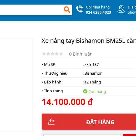
Gọi mua hàng
Địa 
024 6285 4023
Sho
Xe nâng tay Bishamon BM25L cà
0
Bình luận
• Mã SP
: xkh-137
• Thương hiệu
:
Bishamon
• Bảo hành
: 12 Tháng
• Tình trạng
Còn hàng
14.100.000 đ
ĐẶT HÀNG