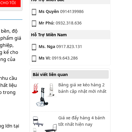
 CHO TÔI
Ms Quyên
0914139986
Mr Phú:
0932.318.636
ộ bền, độ
Hỗ Trợ Miền Nam
 phẩm giá
nghiệp,
Ms. Nga
0917.823.131
g kể cho
Ms Vi:
0919.643.286
àng của
Bài viết liên quan
 nhu cầu
hất liệu
Bảng giá xe kéo hàng 2
bánh cập nhật mới nhất
o trong
Giá xe đẩy hàng 4 bánh
tốt nhất hiện nay
g lớn tại