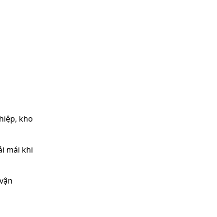
hiệp, kho
i mái khi
 vận