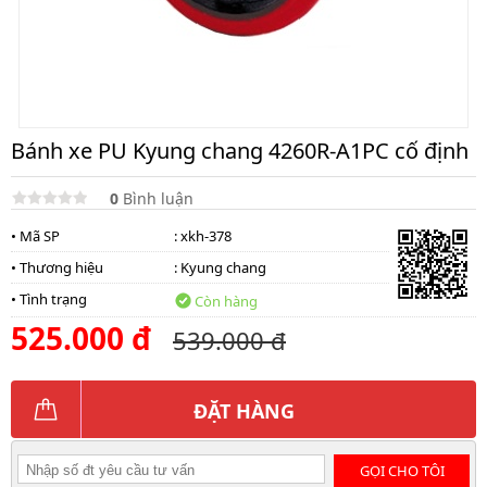
Bánh xe PU Kyung chang 4260R-A1PC cố định
0
Bình luận
• Mã SP
: xkh-378
• Thương hiệu
:
Kyung chang
• Tình trạng
Còn hàng
525.000 đ
539.000 đ
ĐẶT HÀNG
GỌI CHO TÔI