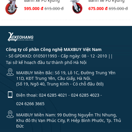
Bánh xe PU kyung
Bánh xe PU Kyung
chang 4080S-A1-TB
chang 4280S-A1PC
595.000 đ
615.000 đ
675.000 đ
695.000 đ
xoay khóa
xoay
Công ty cổ phần Công nghệ MAXBUY Việt Nam
- Số GPDKKD: 0105011993 - Cấp ngày: 08 - 12 -2010 ||
Tại sở kế hoạch đầu tư thành phố Hà Nội
MAXBUY Miền Bắc: Số 19, Lô 1C, Đường Trung Yên
11D, KĐT Trung Yên, Cầu Giấy, Hà Nội.
(Số 19, Ngõ 40, Trung Kính - Có chỗ đậu ôtô)
Điện thoại:
024 6285 4021
-
024 6285 4023
-
024 6266 3665
MAXBUY Miền Nam: 99 Đường Nguyễn Thị Nhung,
Khu đô thị Vạn Phúc City, P. Hiệp Bình Phước, Tp. Thủ
Đức