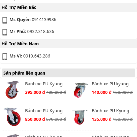
Hỗ Trợ Miền Bắc
Ms Quyên
0914139986
Mr Phú:
0932.318.636
Hỗ Trợ Miền Nam
Ms Vi:
0919.643.286
Sản phẩm liên quan
Bánh xe PU Kyung
Bánh xe PU kyung
chang 4040S-
chang 2030S-A1PVC
395.000 đ
405.000 đ
140.000 đ
158.000 đ
A1PCTB xoay khóa
xoay
Bánh xe PU Kyung
Bánh xe PU Kyung
chang 4210S-A1PC
chang 2040R-A1PVC
850.000 đ
870.000 đ
135.000 đ
150.000 đ
xoay
cố định