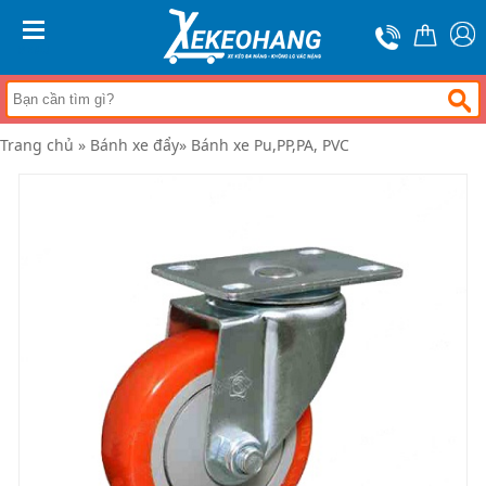
Trang
chủ
MENU
Xe
đẩy
hàng
Trang chủ
»
Bánh xe đẩy
»
Bánh xe Pu,PP,PA, PVC
Xe
nâng
tay
Bánh
xe
đẩy
Thương
hiệu
Tin
tức
Liên
hệ