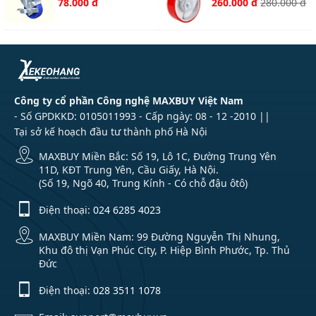
78.000 đ
260.000 đ
280.000 đ
khoá kép
Công ty cổ phần Công nghệ MAXBUY Việt Nam
- Số GPDKKD: 0105011993 - Cấp ngày: 08 - 12 -2010 ||
Tại sở kế hoạch đầu tư thành phố Hà Nội
MAXBUY Miền Bắc: Số 19, Lô 1C, Đường Trung Yên
11D, KĐT Trung Yên, Cầu Giấy, Hà Nội.
(Số 19, Ngõ 40, Trung Kính - Có chỗ đậu ôtô)
Điện thoại:
024 6285 4023
MAXBUY Miền Nam: 99 Đường Nguyễn Thị Nhung,
Khu đô thị Vạn Phúc City, P. Hiệp Bình Phước, Tp. Thủ
Đức
Điện thoại:
028 3511 1078