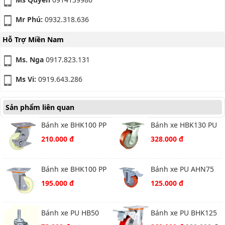
Mr Phú:
0932.318.636
Hỗ Trợ Miền Nam
Ms. Nga
0917.823.131
Ms Vi:
0919.643.286
Sản phẩm liên quan
Bánh xe BHK100 PP
Bánh xe HBK130 PU
trắng xoay khóa
xoay
210.000 đ
328.000 đ
ngang
Bánh xe BHK100 PP
Bánh xe PU AHN75
trắng xoay
nhựa đỏ khóa2
195.000 đ
125.000 đ
Bánh xe PU HB50
Bánh xe PU BHK125
nhựa xanh vít khóa
gang thường xoay