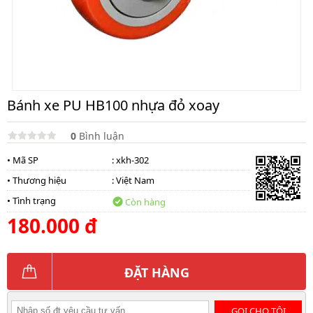
Bánh xe PU HB100 nhựa đỏ xoay
0
Bình luận
• Mã SP
: xkh-302
• Thương hiệu
:
Việt Nam
• Tình trạng
Còn hàng
180.000 đ
ĐẶT HÀNG
GỌI CHO TÔI