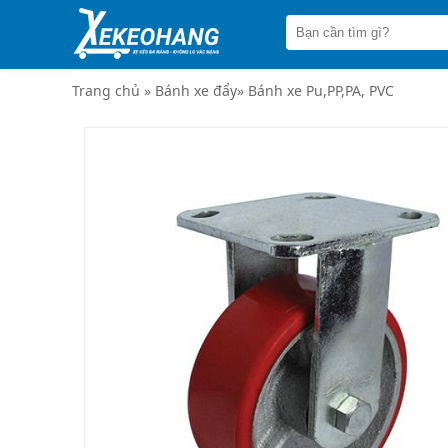
Trang
chủ
Xe
đẩy
Trang chủ
»
Bánh xe đẩy
»
Bánh xe Pu,PP,PA, PVC
hàng
Xe
nâng
tay
Bánh
xe
đẩy
Thương
hiệu
Tin
tức
Liên
hệ