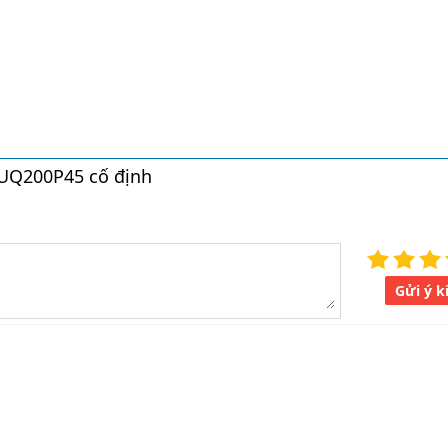
XUQ200P45 cố định
Gửi ý k