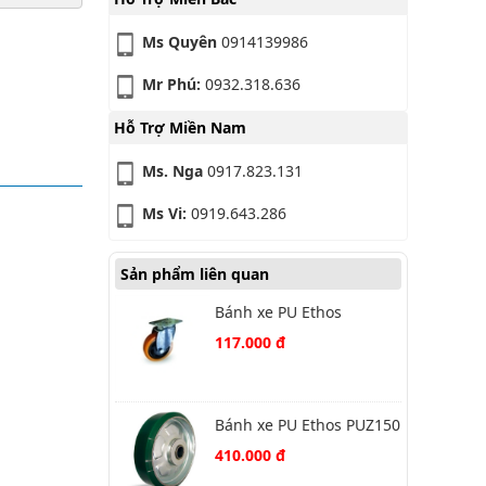
Ms Quyên
0914139986
Mr Phú:
0932.318.636
Hỗ Trợ Miền Nam
Ms. Nga
0917.823.131
Ms Vi:
0919.643.286
Sản phẩm liên quan
Bánh xe PU Ethos
261YPE100P01 xoay
117.000 đ
Bánh xe PU Ethos PUZ150
410.000 đ