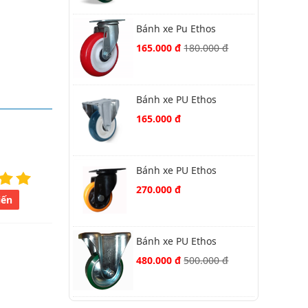
Bánh xe Pu Ethos
271URY125P01 xoay
165.000 đ
180.000 đ
Bánh xe PU Ethos
272UBY125P01 cố định
165.000 đ
Bánh xe PU Ethos
291UMH100P45
270.000 đ
iến
Bánh xe PU Ethos
662PUZ150K02 cố định
480.000 đ
500.000 đ