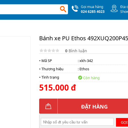
Gọi mua hàng
Địa 
024 6285 4023
Sho
Bánh xe PU Ethos 492XUQ200P45
0
Bình luận
• Mã SP
: xkh-342
• Thương hiệu
:
Ethos
• Tình trạng
Còn hàng
515.000 đ
ĐẶT HÀNG
GỌI