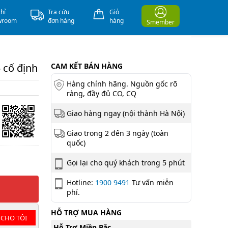
chỉ
Tra cứu
Giỏ
wroom
đơn hàng
hàng
Smember
 cố định
CAM KẾT BÁN HÀNG
Hàng chính hãng. Nguồn gốc rõ
ràng, đầy đủ CO, CQ
Giao hàng ngay (nội thành Hà Nội)
Giao trong 2 đến 3 ngày (toàn
quốc)
Gọi lại cho quý khách trong 5 phút
Hotline:
1900 9491
Tư vấn miễn
phí.
HỖ TRỢ MUA HÀNG
 CHO TÔI
Hỗ Trợ Miền Bắc