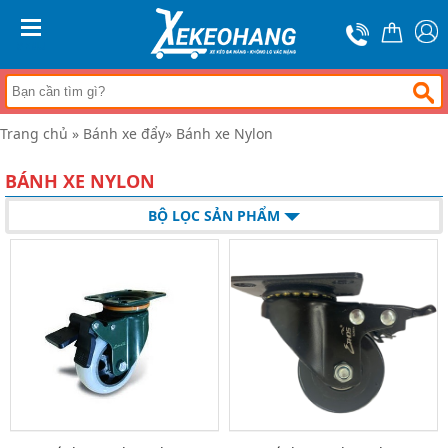
Trang
chủ
MENU
Xe
đẩy
hàng
Trang chủ
»
Bánh xe đẩy
»
Bánh xe Nylon
Xe
nâng
tay
BÁNH XE NYLON
Bánh
BỘ LỌC SẢN PHẨM
xe
đẩy
Thương
hiệu
Tin
tức
Liên
hệ