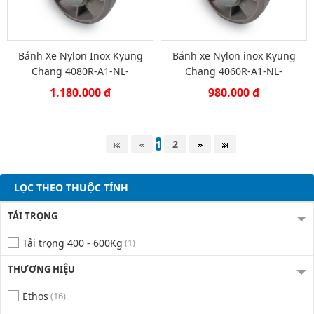
Bánh Xe Nylon Inox Kyung
Bánh xe Nylon inox Kyung
Chang 4080R-A1-NL-
Chang 4060R-A1-NL-
SUSGRY
SUSGRY
1.180.000 đ
980.000 đ
1
2
LỌC THEO THUỘC TÍNH
TẢI TRỌNG
Tải trọng 400 - 600Kg
(1)
THƯƠNG HIỆU
Ethos
(16)