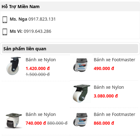
Hỗ Trợ Miền Nam
Ms. Nga
0917.823.131
Ms Vi:
0919.643.286
Sản phẩm liên quan
Bánh xe Nylon
Bánh xe Footmaster
Footmaster PH-100
GDN-40F
1.420.000 đ
490.000 đ
ASF-MCD xoay
1.500.000 đ
Bánh xe Nylon
Footmaster GXT-
3.080.000 đ
100ASF-MCD
Bánh xe Nylon
Bánh xe Footmaster
Footmaster GLH-60-
GDN-80F
740.000 đ
880.000 đ
860.000 đ
ASF-NYQ xoay