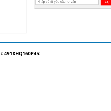
GỌI
lic 491XHQ160P45: