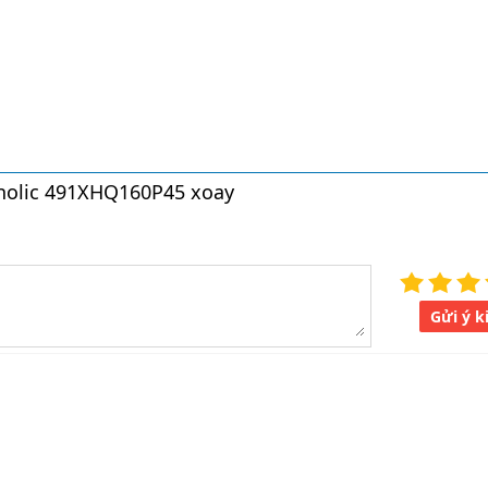
enolic 491XHQ160P45 xoay
Gửi ý k