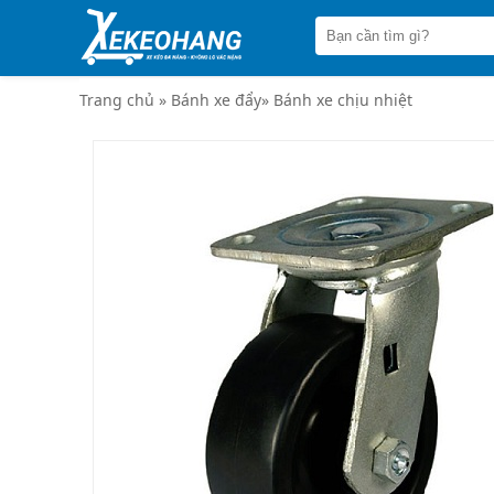
Trang
chủ
Xe
đẩy
Trang chủ
»
Bánh xe đẩy
»
Bánh xe chịu nhiệt
hàng
Xe
nâng
tay
Bánh
xe
đẩy
Thương
hiệu
Tin
tức
Liên
hệ