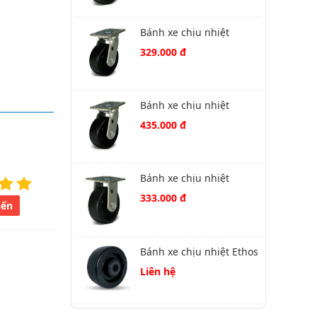
Bánh xe chịu nhiệt
Phenolic 491XHQ125P45
329.000 đ
xoay
Bánh xe chịu nhiệt
Phenolic 491XHQ200P45
435.000 đ
xoay
Bánh xe chịu nhiệt
Phenolic 492XHQ160P45
333.000 đ
iến
cố định
Bánh xe chịu nhiệt Ethos
XHQ125
Liên hệ