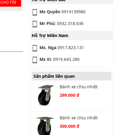
 CHO TÔI
Ms Quyên
0914139986
Mr Phú:
0932.318.636
Hỗ Trợ Miền Nam
Ms. Nga
0917.823.131
Ms Vi:
0919.643.286
Sản phẩm liên quan
Bánh xe chịu nhiệt
Phenolic 491XHQ100P45
299.000 đ
xoay
Bánh xe chịu nhiệt
Phenolic 492XHQ125P45
300.000 đ
cố định