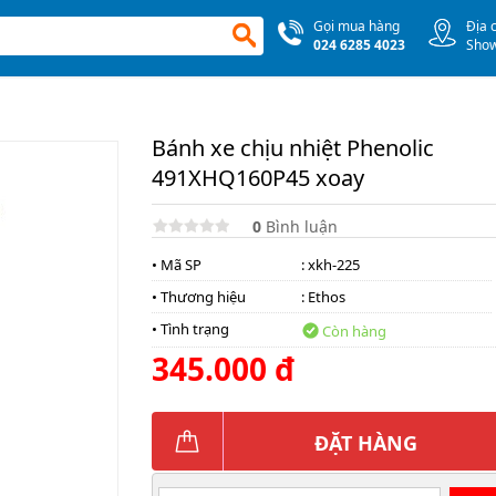
Gọi mua hàng
Địa 
024 6285 4023
Sho
Bánh xe chịu nhiệt Phenolic
491XHQ160P45 xoay
0
Bình luận
• Mã SP
: xkh-225
• Thương hiệu
:
Ethos
• Tình trạng
Còn hàng
345.000 đ
ĐẶT HÀNG