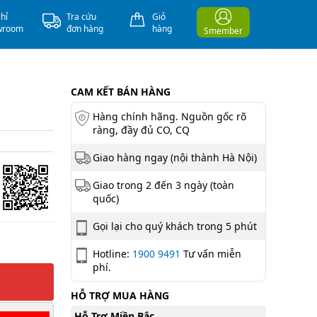
chỉ
Tra cứu
Giỏ
wroom
đơn hàng
hàng
Smember
CAM KẾT BÁN HÀNG
Hàng chính hãng. Nguồn gốc rõ
ràng, đầy đủ CO, CQ
Giao hàng ngay (nội thành Hà Nội)
Giao trong 2 đến 3 ngày (toàn
quốc)
Gọi lại cho quý khách trong 5 phút
Hotline:
1900 9491
Tư vấn miễn
phí.
HỖ TRỢ MUA HÀNG
Hỗ Trợ Miền Bắc