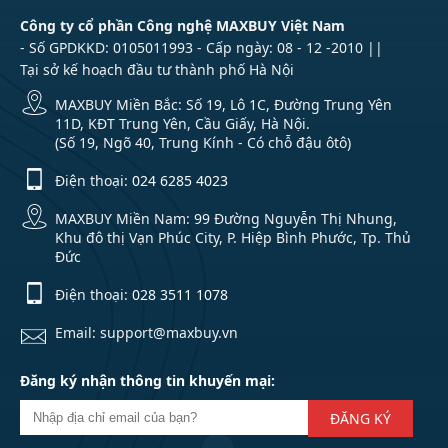
Công ty cổ phần Công nghệ MAXBUY Việt Nam
- Số GPDKKD: 0105011993 - Cấp ngày: 08 - 12 -2010 ||
Tại sở kế hoạch đầu tư thành phố Hà Nội
MAXBUY Miền Bắc: Số 19, Lô 1C, Đường Trung Yên
11D, KĐT Trung Yên, Cầu Giấy, Hà Nội.
(Số 19, Ngõ 40, Trung Kính - Có chỗ đậu ôtô)
Điện thoại:
024 6285 4023
MAXBUY Miền Nam: 99 Đường Nguyễn Thị Nhung,
Khu đô thị Vạn Phúc City, P. Hiệp Bình Phước, Tp. Thủ
Đức
Điện thoại:
028 3511 1078
Email: support@maxbuy.vn
Đăng ký nhận thông tin khuyến mại:
ĐĂNG KÝ