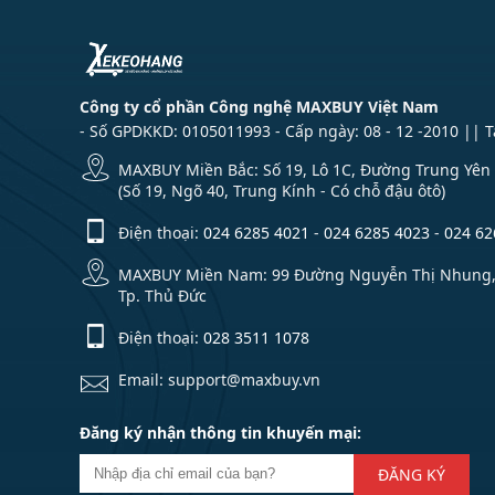
Công ty cổ phần Công nghệ MAXBUY Việt Nam
- Số GPDKKD: 0105011993 - Cấp ngày: 08 - 12 -2010 || 
MAXBUY Miền Bắc: Số 19, Lô 1C, Đường Trung Yên 1
(Số 19, Ngõ 40, Trung Kính - Có chỗ đậu ôtô)
Điện thoại:
024 6285 4021
-
024 6285 4023
-
024 62
MAXBUY Miền Nam: 99 Đường Nguyễn Thị Nhung, Kh
Tp. Thủ Đức
Điện thoại:
028 3511 1078
Email: support@maxbuy.vn
Đăng ký nhận thông tin khuyến mại:
ĐĂNG KÝ