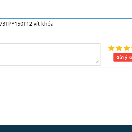
73TPY150T12 vít khóa
Gửi ý k