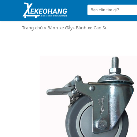
Trang
chủ
Xe
đẩy
Trang chủ
»
Bánh xe đẩy
»
Bánh xe Cao Su
hàng
Xe
nâng
tay
Bánh
xe
đẩy
Thương
hiệu
Tin
tức
Liên
hệ