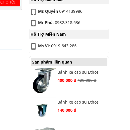
 CHO TÔI
Ms Quyên
0914139986
Mr Phú:
0932.318.636
Hỗ Trợ Miền Nam
Ms Vi:
0919.643.286
Sản phẩm liên quan
Bánh xe cao su Ethos
661PRZ130J01 xoay
400.000 đ
420.000 đ
Bánh xe cao su Ethos
382TPG75P62 cố định
140.000 đ