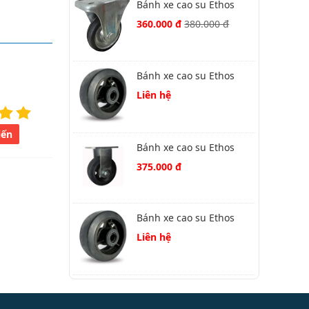
Bánh xe cao su Ethos
662PRZ150K02 cố định
360.000 đ
380.000 đ
Bánh xe cao su Ethos
XRQ125
Liên hệ
iến
Bánh xe cao su Ethos
492XRQ200P45
375.000 đ
Bánh xe cao su Ethos
XRQ160
Liên hệ