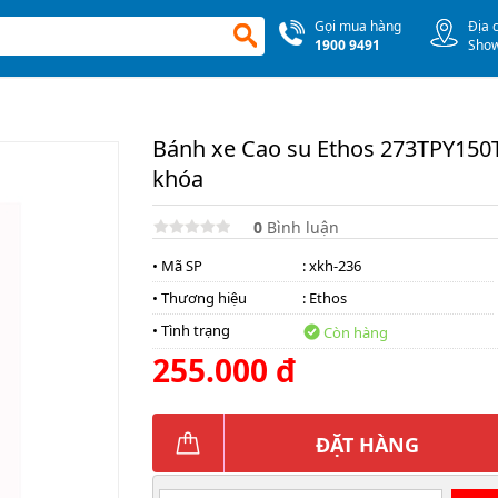
Gọi mua hàng
Địa 
1900 9491
Sho
Bánh xe Cao su Ethos 273TPY150T
khóa
0
Bình luận
• Mã SP
: xkh-236
• Thương hiệu
:
Ethos
• Tình trạng
Còn hàng
255.000 đ
ĐẶT HÀNG