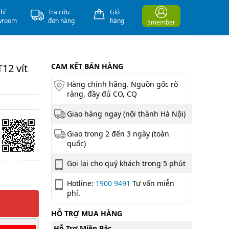
chỉ
Tra cứu
Giỏ
wroom
đơn hàng
hàng
Smember
12 vít
CAM KẾT BÁN HÀNG
Hàng chính hãng. Nguồn gốc rõ
ràng, đầy đủ CO, CQ
Giao hàng ngay (nội thành Hà Nội)
Giao trong 2 đến 3 ngày (toàn
quốc)
Gọi lại cho quý khách trong 5 phút
Hotline:
1900 9491
Tư vấn miễn
phí.
HỖ TRỢ MUA HÀNG
Hỗ Trợ Miền Bắc